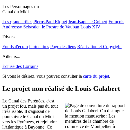
Les Personnages du
Canal du Midi
Les grands rôles
Pierre-Paul Riquet
Jean-Baptiste Colbert
François
Andréossy
Sébastien le Prestre de Vauban
Louis XIV
Divers
Fonds d'écran
Partenaires
Page des liens
Réalisation et Copyright
Ailleurs...
Écluse des Lorrains
Si vous le désirez, vous pouvez consulter la
carte du projet
.
Le projet non réalisé de Louis Galabert
Le Canal des Pyrénées, c'est
un projet fou, mais pas du tout
irréalisable. Il s'agissait de
poursuivre le Canal du Midi
vers les Pyrénées, et rejoindre
l'Atlantique à Bayonne. Ce