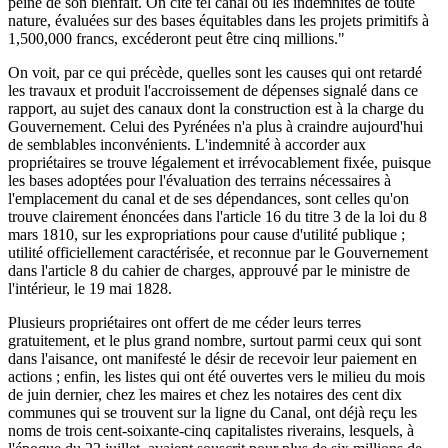
peine de son bienfait. On cite tel canal où les indemnités de toute
nature, évaluées sur des bases équitables dans les projets primitifs à
1,500,000 francs, excéderont peut être cinq millions."
On voit, par ce qui précède, quelles sont les causes qui ont retardé
les travaux et produit l'accroissement de dépenses signalé dans ce
rapport, au sujet des canaux dont la construction est à la charge du
Gouvernement. Celui des Pyrénées n'a plus à craindre aujourd'hui
de semblables inconvénients. L'indemnité à accorder aux
propriétaires se trouve légalement et irrévocablement fixée, puisque
les bases adoptées pour l'évaluation des terrains nécessaires à
l'emplacement du canal et de ses dépendances, sont celles qu'on
trouve clairement énoncées dans l'article 16 du titre 3 de la loi du 8
mars 1810, sur les expropriations pour cause d'utilité publique ;
utilité officiellement caractérisée, et reconnue par le Gouvernement
dans l'article 8 du cahier de charges, approuvé par le ministre de
l'intérieur, le 19 mai 1828.
Plusieurs propriétaires ont offert de me céder leurs terres
gratuitement, et le plus grand nombre, surtout parmi ceux qui sont
dans l'aisance, ont manifesté le désir de recevoir leur paiement en
actions ; enfin, les listes qui ont été ouvertes vers le milieu du mois
de juin dernier, chez les maires et chez les notaires des cent dix
communes qui se trouvent sur la ligne du Canal, ont déjà reçu les
noms de trois cent-soixante-cinq capitalistes riverains, lesquels, à