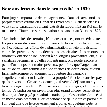
Note aux lecteurs dans le projet édité en 1830
Pour juger l'importance des engagements qu'ont pris avec moi les
porpriétaires riverains du Canal des Pyrénées, il suffit de jeter les
yeux sur le paragraphe suivant, extrait du rapport fait au Roi par le
ministre de l'intérieur, sur la situation des canaux au 31 mars 1828.
"Les indemnités des terrains, bâtimens et usines, ont excédé toutes
les prévisions dans une proportin aussi fâcheuse qu'extraordinaire,
et, à cet égard, les efforts de l'administration ont été impuissants
contre les prétentions immodérées des propriétaires. Les recours aux
tribunaux ont donné lieu partout à de longues procédures, qui, aux
sacrifices pécuniaires qu'elles ont entraînés, ont ajouté encore la
perte d'un temps non moins précieux, peut-être, que l'argent, au
milieu de travaux soumis à tant de chances de destruction, et qu'il
fallait interrompre ou ajourner. L'ouverture des canaux a
singulièrement accru la valeur de la propriété foncière dans les pays
qu'ils traversent. Cet accroissement, qui s'étend déjà sur un rayon
très-prolongé au-delà de l'emplacement des ouvrages, et qui, avec le
temps, s'étendra sur un rayon bien plus grand encore, semblait ne
devoir pas être payé par l'administration pour les terrains destinés à
ce même emplacement. C'est cependant ce qui est arrivé partout, et
l'on peut dire que le Gouvernement a porté, en quelque sorte, la