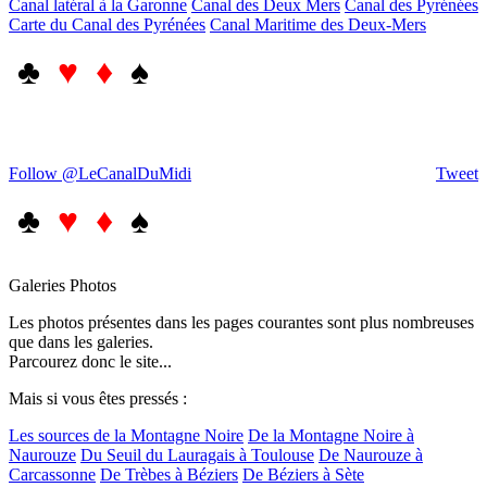
Canal latéral à la Garonne
Canal des Deux Mers
Canal des Pyrénées
Carte du Canal des Pyrénées
Canal Maritime des Deux-Mers
♣
♥ ♦
♠
Follow @LeCanalDuMidi
Tweet
♣
♥ ♦
♠
Galeries Photos
Les photos présentes dans les pages courantes sont plus nombreuses
que dans les galeries.
Parcourez donc le site...
Mais si vous êtes pressés :
Les sources de la Montagne Noire
De la Montagne Noire à
Naurouze
Du Seuil du Lauragais à Toulouse
De Naurouze à
Carcassonne
De Trèbes à Béziers
De Béziers à Sète