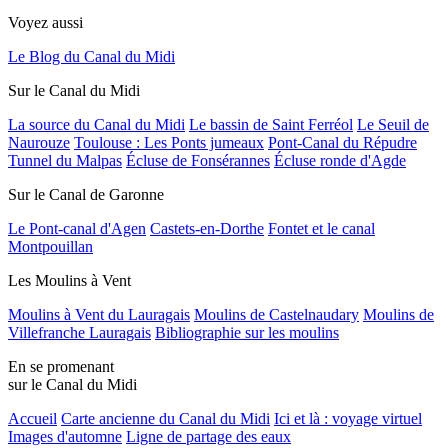
Voyez aussi
Le Blog du Canal du Midi
Sur le Canal du Midi
La source du Canal du Midi
Le bassin de Saint Ferréol
Le Seuil de
Naurouze
Toulouse : Les Ponts jumeaux
Pont-Canal du Répudre
Tunnel du Malpas
Écluse de Fonsérannes
Écluse ronde d'Agde
Sur le Canal de Garonne
Le Pont-canal d'Agen
Castets-en-Dorthe
Fontet et le canal
Montpouillan
Les Moulins à Vent
Moulins à Vent du Lauragais
Moulins de Castelnaudary
Moulins de
Villefranche Lauragais
Bibliographie sur les moulins
En se promenant
sur le Canal du Midi
Accueil
Carte ancienne du Canal du Midi
Ici et là : voyage virtuel
Images d'automne
Ligne de partage des eaux