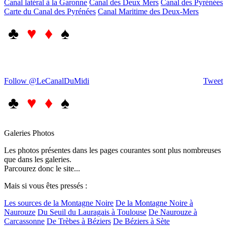
Canal latéral à la Garonne
Canal des Deux Mers
Canal des Pyrénées
Carte du Canal des Pyrénées
Canal Maritime des Deux-Mers
♣
♥ ♦
♠
Follow @LeCanalDuMidi
Tweet
♣
♥ ♦
♠
Galeries Photos
Les photos présentes dans les pages courantes sont plus nombreuses
que dans les galeries.
Parcourez donc le site...
Mais si vous êtes pressés :
Les sources de la Montagne Noire
De la Montagne Noire à
Naurouze
Du Seuil du Lauragais à Toulouse
De Naurouze à
Carcassonne
De Trèbes à Béziers
De Béziers à Sète