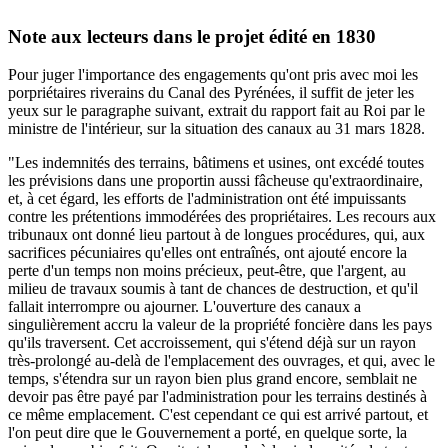
Note aux lecteurs dans le projet édité en 1830
Pour juger l'importance des engagements qu'ont pris avec moi les
porpriétaires riverains du Canal des Pyrénées, il suffit de jeter les
yeux sur le paragraphe suivant, extrait du rapport fait au Roi par le
ministre de l'intérieur, sur la situation des canaux au 31 mars 1828.
"Les indemnités des terrains, bâtimens et usines, ont excédé toutes
les prévisions dans une proportin aussi fâcheuse qu'extraordinaire,
et, à cet égard, les efforts de l'administration ont été impuissants
contre les prétentions immodérées des propriétaires. Les recours aux
tribunaux ont donné lieu partout à de longues procédures, qui, aux
sacrifices pécuniaires qu'elles ont entraînés, ont ajouté encore la
perte d'un temps non moins précieux, peut-être, que l'argent, au
milieu de travaux soumis à tant de chances de destruction, et qu'il
fallait interrompre ou ajourner. L'ouverture des canaux a
singulièrement accru la valeur de la propriété foncière dans les pays
qu'ils traversent. Cet accroissement, qui s'étend déjà sur un rayon
très-prolongé au-delà de l'emplacement des ouvrages, et qui, avec le
temps, s'étendra sur un rayon bien plus grand encore, semblait ne
devoir pas être payé par l'administration pour les terrains destinés à
ce même emplacement. C'est cependant ce qui est arrivé partout, et
l'on peut dire que le Gouvernement a porté, en quelque sorte, la