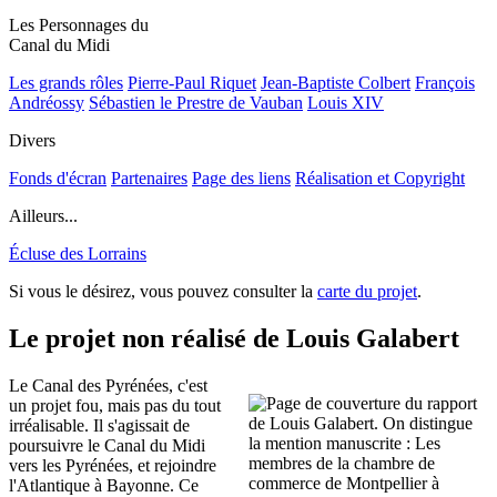
Les Personnages du
Canal du Midi
Les grands rôles
Pierre-Paul Riquet
Jean-Baptiste Colbert
François
Andréossy
Sébastien le Prestre de Vauban
Louis XIV
Divers
Fonds d'écran
Partenaires
Page des liens
Réalisation et Copyright
Ailleurs...
Écluse des Lorrains
Si vous le désirez, vous pouvez consulter la
carte du projet
.
Le projet non réalisé de Louis Galabert
Le Canal des Pyrénées, c'est
un projet fou, mais pas du tout
irréalisable. Il s'agissait de
poursuivre le Canal du Midi
vers les Pyrénées, et rejoindre
l'Atlantique à Bayonne. Ce