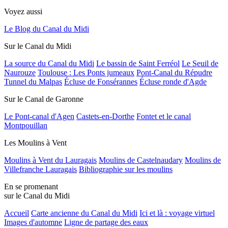
Voyez aussi
Le Blog du Canal du Midi
Sur le Canal du Midi
La source du Canal du Midi
Le bassin de Saint Ferréol
Le Seuil de
Naurouze
Toulouse : Les Ponts jumeaux
Pont-Canal du Répudre
Tunnel du Malpas
Écluse de Fonsérannes
Écluse ronde d'Agde
Sur le Canal de Garonne
Le Pont-canal d'Agen
Castets-en-Dorthe
Fontet et le canal
Montpouillan
Les Moulins à Vent
Moulins à Vent du Lauragais
Moulins de Castelnaudary
Moulins de
Villefranche Lauragais
Bibliographie sur les moulins
En se promenant
sur le Canal du Midi
Accueil
Carte ancienne du Canal du Midi
Ici et là : voyage virtuel
Images d'automne
Ligne de partage des eaux