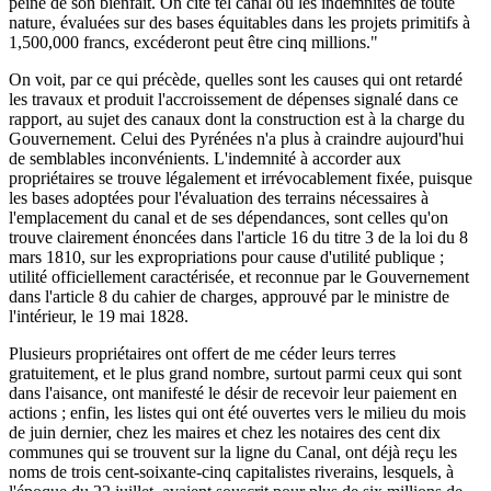
peine de son bienfait. On cite tel canal où les indemnités de toute
nature, évaluées sur des bases équitables dans les projets primitifs à
1,500,000 francs, excéderont peut être cinq millions."
On voit, par ce qui précède, quelles sont les causes qui ont retardé
les travaux et produit l'accroissement de dépenses signalé dans ce
rapport, au sujet des canaux dont la construction est à la charge du
Gouvernement. Celui des Pyrénées n'a plus à craindre aujourd'hui
de semblables inconvénients. L'indemnité à accorder aux
propriétaires se trouve légalement et irrévocablement fixée, puisque
les bases adoptées pour l'évaluation des terrains nécessaires à
l'emplacement du canal et de ses dépendances, sont celles qu'on
trouve clairement énoncées dans l'article 16 du titre 3 de la loi du 8
mars 1810, sur les expropriations pour cause d'utilité publique ;
utilité officiellement caractérisée, et reconnue par le Gouvernement
dans l'article 8 du cahier de charges, approuvé par le ministre de
l'intérieur, le 19 mai 1828.
Plusieurs propriétaires ont offert de me céder leurs terres
gratuitement, et le plus grand nombre, surtout parmi ceux qui sont
dans l'aisance, ont manifesté le désir de recevoir leur paiement en
actions ; enfin, les listes qui ont été ouvertes vers le milieu du mois
de juin dernier, chez les maires et chez les notaires des cent dix
communes qui se trouvent sur la ligne du Canal, ont déjà reçu les
noms de trois cent-soixante-cinq capitalistes riverains, lesquels, à