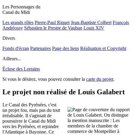
Les Personnages du
Canal du Midi
Les grands rôles
Pierre-Paul Riquet
Jean-Baptiste Colbert
François
Andréossy
Sébastien le Prestre de Vauban
Louis XIV
Divers
Fonds d'écran
Partenaires
Page des liens
Réalisation et Copyright
Ailleurs...
Écluse des Lorrains
Si vous le désirez, vous pouvez consulter la
carte du projet
.
Le projet non réalisé de Louis Galabert
Le Canal des Pyrénées, c'est
un projet fou, mais pas du tout
irréalisable. Il s'agissait de
poursuivre le Canal du Midi
vers les Pyrénées, et rejoindre
l'Atlantique à Bayonne. Ce