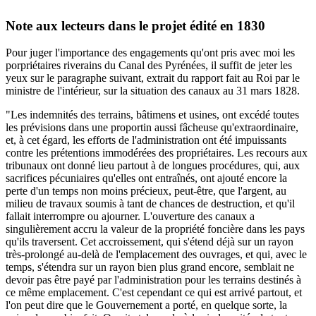
Note aux lecteurs dans le projet édité en 1830
Pour juger l'importance des engagements qu'ont pris avec moi les
porpriétaires riverains du Canal des Pyrénées, il suffit de jeter les
yeux sur le paragraphe suivant, extrait du rapport fait au Roi par le
ministre de l'intérieur, sur la situation des canaux au 31 mars 1828.
"Les indemnités des terrains, bâtimens et usines, ont excédé toutes
les prévisions dans une proportin aussi fâcheuse qu'extraordinaire,
et, à cet égard, les efforts de l'administration ont été impuissants
contre les prétentions immodérées des propriétaires. Les recours aux
tribunaux ont donné lieu partout à de longues procédures, qui, aux
sacrifices pécuniaires qu'elles ont entraînés, ont ajouté encore la
perte d'un temps non moins précieux, peut-être, que l'argent, au
milieu de travaux soumis à tant de chances de destruction, et qu'il
fallait interrompre ou ajourner. L'ouverture des canaux a
singulièrement accru la valeur de la propriété foncière dans les pays
qu'ils traversent. Cet accroissement, qui s'étend déjà sur un rayon
très-prolongé au-delà de l'emplacement des ouvrages, et qui, avec le
temps, s'étendra sur un rayon bien plus grand encore, semblait ne
devoir pas être payé par l'administration pour les terrains destinés à
ce même emplacement. C'est cependant ce qui est arrivé partout, et
l'on peut dire que le Gouvernement a porté, en quelque sorte, la