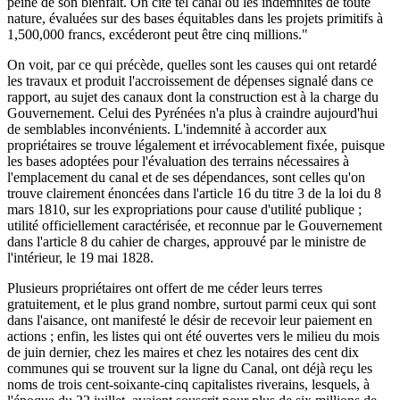
peine de son bienfait. On cite tel canal où les indemnités de toute
nature, évaluées sur des bases équitables dans les projets primitifs à
1,500,000 francs, excéderont peut être cinq millions."
On voit, par ce qui précède, quelles sont les causes qui ont retardé
les travaux et produit l'accroissement de dépenses signalé dans ce
rapport, au sujet des canaux dont la construction est à la charge du
Gouvernement. Celui des Pyrénées n'a plus à craindre aujourd'hui
de semblables inconvénients. L'indemnité à accorder aux
propriétaires se trouve légalement et irrévocablement fixée, puisque
les bases adoptées pour l'évaluation des terrains nécessaires à
l'emplacement du canal et de ses dépendances, sont celles qu'on
trouve clairement énoncées dans l'article 16 du titre 3 de la loi du 8
mars 1810, sur les expropriations pour cause d'utilité publique ;
utilité officiellement caractérisée, et reconnue par le Gouvernement
dans l'article 8 du cahier de charges, approuvé par le ministre de
l'intérieur, le 19 mai 1828.
Plusieurs propriétaires ont offert de me céder leurs terres
gratuitement, et le plus grand nombre, surtout parmi ceux qui sont
dans l'aisance, ont manifesté le désir de recevoir leur paiement en
actions ; enfin, les listes qui ont été ouvertes vers le milieu du mois
de juin dernier, chez les maires et chez les notaires des cent dix
communes qui se trouvent sur la ligne du Canal, ont déjà reçu les
noms de trois cent-soixante-cinq capitalistes riverains, lesquels, à