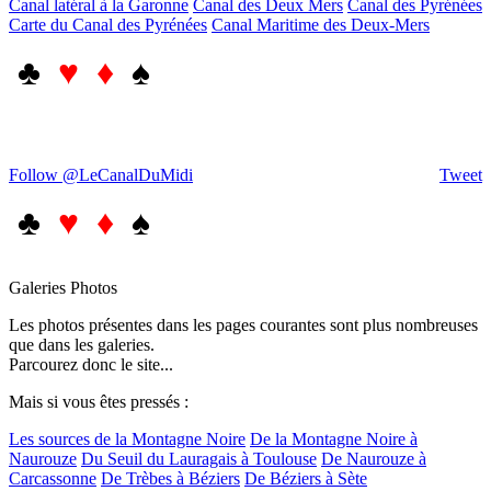
Canal latéral à la Garonne
Canal des Deux Mers
Canal des Pyrénées
Carte du Canal des Pyrénées
Canal Maritime des Deux-Mers
♣
♥ ♦
♠
Follow @LeCanalDuMidi
Tweet
♣
♥ ♦
♠
Galeries Photos
Les photos présentes dans les pages courantes sont plus nombreuses
que dans les galeries.
Parcourez donc le site...
Mais si vous êtes pressés :
Les sources de la Montagne Noire
De la Montagne Noire à
Naurouze
Du Seuil du Lauragais à Toulouse
De Naurouze à
Carcassonne
De Trèbes à Béziers
De Béziers à Sète