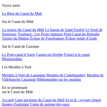
Voyez aussi
Le Blog du Canal du Midi
Sur le Canal du Midi
La source du Canal du Midi
Le bassin de Saint Ferréol
Le Seuil de
Naurouze
Toulouse : Les Ponts jumeaux
Pont-Canal du Répudre
Tunnel du Malpas
Écluse de Fonsérannes
Écluse ronde d'Agde
Sur le Canal de Garonne
Le Pont-canal d'Agen
Castets-en-Dorthe
Fontet et le canal
Montpouillan
Les Moulins à Vent
Moulins à Vent du Lauragais
Moulins de Castelnaudary
Moulins de
Villefranche Lauragais
Bibliographie sur les moulins
En se promenant
sur le Canal du Midi
Accueil
Carte ancienne du Canal du Midi
Ici et là : voyage virtuel
Images d'automne
Ligne de partage des eaux