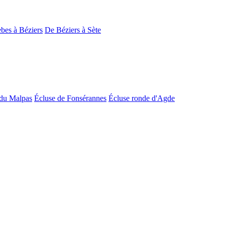
bes à Béziers
De Béziers à Sète
du Malpas
Écluse de Fonsérannes
Écluse ronde d'Agde