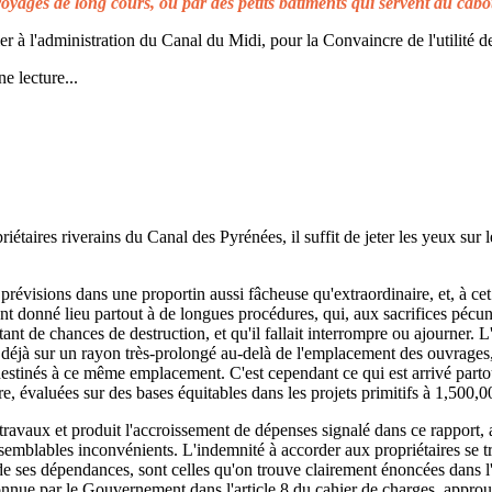
voyages de long cours, ou par des petits bâtiments qui servent au cabo
à l'administration du Canal du Midi, pour la Convaincre de l'utilité de
e lecture...
taires riverains du Canal des Pyrénées, il suffit de jeter les yeux sur l
prévisions dans une proportin aussi fâcheuse qu'extraordinaire, et, à cet 
t donné lieu partout à de longues procédures, qui, aux sacrifices pécuni
ant de chances de destruction, et qu'il fallait interrompre ou ajourner. 
d déjà sur un rayon très-prolongé au-delà de l'emplacement des ouvrages,
 destinés à ce même emplacement. C'est cependant ce qui est arrivé parto
re, évaluées sur des bases équitables dans les projets primitifs à 1,500,0
s travaux et produit l'accroissement de dépenses signalé dans ce rapport, 
emblables inconvénients. L'indemnité à accorder aux propriétaires se t
de ses dépendances, sont celles qu'on trouve clairement énoncées dans l'a
reconnue par le Gouvernement dans l'article 8 du cahier de charges, approuv