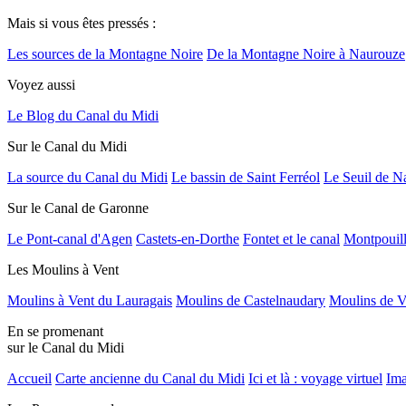
Mais si vous êtes pressés :
Les sources de la Montagne Noire
De la Montagne Noire à Naurouze
Voyez aussi
Le Blog du Canal du Midi
Sur le Canal du Midi
La source du Canal du Midi
Le bassin de Saint Ferréol
Le Seuil de N
Sur le Canal de Garonne
Le Pont-canal d'Agen
Castets-en-Dorthe
Fontet et le canal
Montpouil
Les Moulins à Vent
Moulins à Vent du Lauragais
Moulins de Castelnaudary
Moulins de V
En se promenant
sur le Canal du Midi
Accueil
Carte ancienne du Canal du Midi
Ici et là : voyage virtuel
Ima