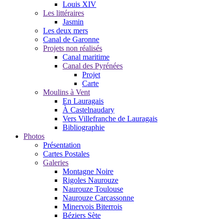
Louis XIV
Les littéraires
Jasmin
Les deux mers
Canal de Garonne
Projets non réalisés
Canal maritime
Canal des Pyrénées
Projet
Carte
Moulins à Vent
En Lauragais
À Castelnaudary
Vers Villefranche de Lauragais
Bibliographie
Photos
Présentation
Cartes Postales
Galeries
Montagne Noire
Rigoles Naurouze
Naurouze Toulouse
Naurouze Carcassonne
Minervois Biterrois
Béziers Sète