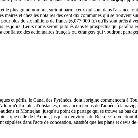
, et le plus grand nombre, surtout parmi ceux qui sont dans l'aisance, ont
 les maires et chez les notaires des cent dix communes qui se trouvent su
rit pour plus de six millions de francs (6,077,000 fr.) qu'ils sont prêts à
s les jours. Leurs noms seront publiés dans le prospectus qui paraîtra e
 la confiance des actionnaires français ou étrangers qui voudront partage
isques et périls, le Canal des Pyrénées, dont l'origine commencera à To
dour n'offre plus d'obstacles, dans aucun temps de l'année, à la naviga
udens et Montrejau, jusqu'au point de partage qui se trouve au bas du c
e, ainsi que celle de l'Adour, jusqu'aux environs du Bec-de-Grave, dont il 
nt stipulées dans l'acte de concession, aussitôt que les plans et devis de