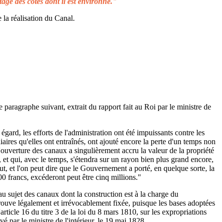
tage des côtes dont il est environné."
 la réalisation du Canal.
e paragraphe suivant, extrait du rapport fait au Roi par le ministre de
égard, les efforts de l'administration ont été impuissants contre les
aires qu'elles ont entraînés, ont ajouté encore la perte d'un temps non
L'ouverture des canaux a singulièrement accru la valeur de la propriété
 et qui, avec le temps, s'étendra sur un rayon bien plus grand encore,
ut, et l'on peut dire que le Gouvernement a porté, en quelque sorte, la
00 francs, excéderont peut être cinq millions."
au sujet des canaux dont la construction est à la charge du
rouve légalement et irrévocablement fixée, puisque les bases adoptées
rticle 16 du titre 3 de la loi du 8 mars 1810, sur les expropriations
é par le ministre de l'intérieur, le 19 mai 1828.