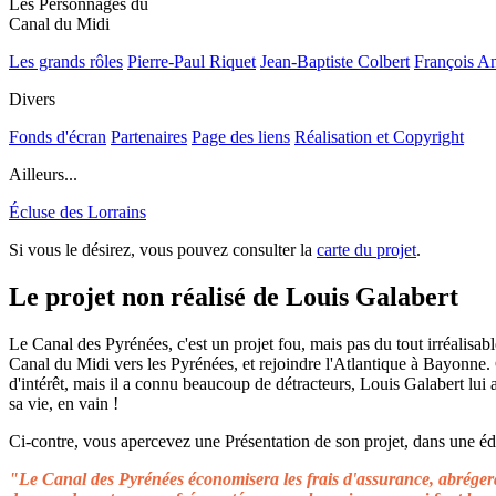
Les Personnages du
Canal du Midi
Les grands rôles
Pierre-Paul Riquet
Jean-Baptiste Colbert
François A
Divers
Fonds d'écran
Partenaires
Page des liens
Réalisation et Copyright
Ailleurs...
Écluse des Lorrains
Si vous le désirez, vous pouvez consulter la
carte du projet
.
Le projet non réalisé de Louis Galabert
Le Canal des Pyrénées, c'est un projet fou, mais pas du tout irréalisable
Canal du Midi vers les Pyrénées, et rejoindre l'Atlantique à Bayonne.
d'intérêt, mais il a connu beaucoup de détracteurs, Louis Galabert lui
sa vie, en vain !
Ci-contre, vous apercevez une Présentation de son projet, dans une édit
"Le Canal des Pyrénées économisera les frais d'assurance, abrégera 