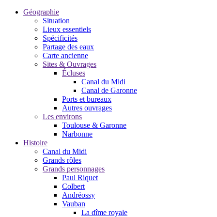
Géographie
Situation
Lieux essentiels
Spécificités
Partage des eaux
Carte ancienne
Sites & Ouvrages
Écluses
Canal du Midi
Canal de Garonne
Ports et bureaux
Autres ouvrages
Les environs
Toulouse & Garonne
Narbonne
Histoire
Canal du Midi
Grands rôles
Grands personnages
Paul Riquet
Colbert
Andréossy
Vauban
La dîme royale