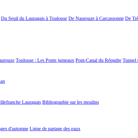
Du Seuil du Lauragais à Toulouse
De Naurouze à Carcassonne
De Trè
aurouze
Toulouse : Les Ponts jumeaux
Pont-Canal du Répudre
Tunnel 
lan
illefranche Lauragais
Bibliographie sur les moulins
ges d'automne
Ligne de partage des eaux