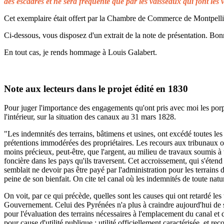
des escadres et ne sera fréquenté que par les vaisseaux qui font les 
Cet exemplaire était offert par la Chambre de Commerce de Montpellier 
Ci-dessous, vous disposez d'un extrait de la note de présentation. Bonn
En tout cas, je rends hommage à Louis Galabert.
Note aux lecteurs dans le projet édité en 1830
Pour juger l'importance des engagements qu'ont pris avec moi les porprié
l'intérieur, sur la situation des canaux au 31 mars 1828.
"Les indemnités des terrains, bâtimens et usines, ont excédé toutes les 
prétentions immodérées des propriétaires. Les recours aux tribunaux on
moins précieux, peut-être, que l'argent, au milieu de travaux soumis à t
foncière dans les pays qu'ils traversent. Cet accroissement, qui s'éten
semblait ne devoir pas être payé par l'administration pour les terrains
peine de son bienfait. On cite tel canal où les indemnités de toute natu
On voit, par ce qui précède, quelles sont les causes qui ont retardé le
Gouvernement. Celui des Pyrénées n'a plus à craindre aujourd'hui de s
pour l'évaluation des terrains nécessaires à l'emplacement du canal et 
pour cause d'utilité publique ; utilité officiellement caractérisée, et 