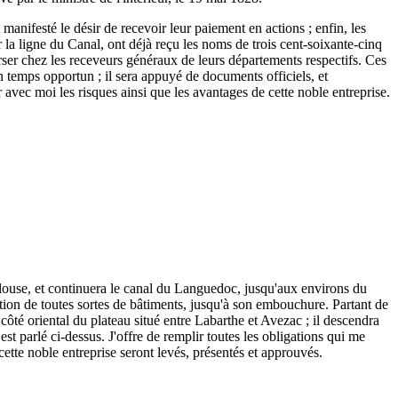
 manifesté le désir de recevoir leur paiement en actions ; enfin, les
r la ligne du Canal, ont déjà reçu les noms de trois cent-soixante-cinq
 verser chez les receveurs généraux de leurs départements respectifs. Ces
n temps opportun ; il sera appuyé de documents officiels, et
r avec moi les risques ainsi que les avantages de cette noble entreprise.
ulouse, et continuera le canal du Languedoc, jusqu'aux environs du
tion de toutes sortes de bâtiments, jusqu'à son embouchure. Partant de
ôté oriental du plateau situé entre Labarthe et Avezac ; il descendra
est parlé ci-dessus. J'offre de remplir toutes les obligations qui me
 cette noble entreprise seront levés, présentés et approuvés.