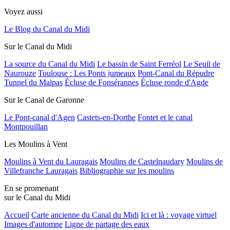
Voyez aussi
Le Blog du Canal du Midi
Sur le Canal du Midi
La source du Canal du Midi
Le bassin de Saint Ferréol
Le Seuil de
Naurouze
Toulouse : Les Ponts jumeaux
Pont-Canal du Répudre
Tunnel du Malpas
Écluse de Fonsérannes
Écluse ronde d'Agde
Sur le Canal de Garonne
Le Pont-canal d'Agen
Castets-en-Dorthe
Fontet et le canal
Montpouillan
Les Moulins à Vent
Moulins à Vent du Lauragais
Moulins de Castelnaudary
Moulins de
Villefranche Lauragais
Bibliographie sur les moulins
En se promenant
sur le Canal du Midi
Accueil
Carte ancienne du Canal du Midi
Ici et là : voyage virtuel
Images d'automne
Ligne de partage des eaux