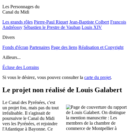
Les Personnages du
Canal du Midi
Les grands rôles
Pierre-Paul Riquet
Jean-Baptiste Colbert
François
Andréossy
Sébastien le Prestre de Vauban
Louis XIV
Divers
Fonds d'écran
Partenaires
Page des liens
Réalisation et Copyright
Ailleurs...
Écluse des Lorrains
Si vous le désirez, vous pouvez consulter la
carte du projet
.
Le projet non réalisé de Louis Galabert
Le Canal des Pyrénées, c'est
un projet fou, mais pas du tout
irréalisable. Il s'agissait de
poursuivre le Canal du Midi
vers les Pyrénées, et rejoindre
l'Atlantique à Bayonne. Ce