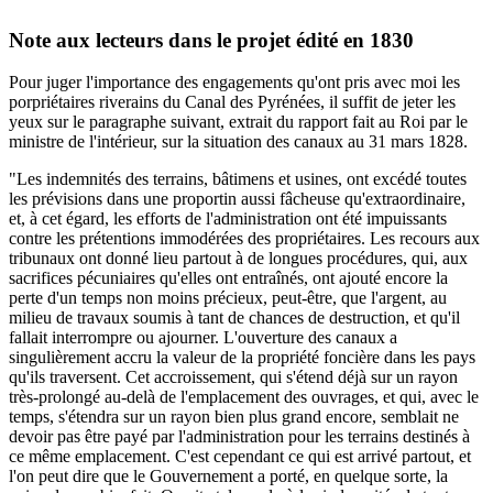
Note aux lecteurs dans le projet édité en 1830
Pour juger l'importance des engagements qu'ont pris avec moi les
porpriétaires riverains du Canal des Pyrénées, il suffit de jeter les
yeux sur le paragraphe suivant, extrait du rapport fait au Roi par le
ministre de l'intérieur, sur la situation des canaux au 31 mars 1828.
"Les indemnités des terrains, bâtimens et usines, ont excédé toutes
les prévisions dans une proportin aussi fâcheuse qu'extraordinaire,
et, à cet égard, les efforts de l'administration ont été impuissants
contre les prétentions immodérées des propriétaires. Les recours aux
tribunaux ont donné lieu partout à de longues procédures, qui, aux
sacrifices pécuniaires qu'elles ont entraînés, ont ajouté encore la
perte d'un temps non moins précieux, peut-être, que l'argent, au
milieu de travaux soumis à tant de chances de destruction, et qu'il
fallait interrompre ou ajourner. L'ouverture des canaux a
singulièrement accru la valeur de la propriété foncière dans les pays
qu'ils traversent. Cet accroissement, qui s'étend déjà sur un rayon
très-prolongé au-delà de l'emplacement des ouvrages, et qui, avec le
temps, s'étendra sur un rayon bien plus grand encore, semblait ne
devoir pas être payé par l'administration pour les terrains destinés à
ce même emplacement. C'est cependant ce qui est arrivé partout, et
l'on peut dire que le Gouvernement a porté, en quelque sorte, la