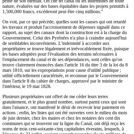
peine de son bienfait. On cite tel canal où les indemnités de toute
nature, évaluées sur des bases équitables dans les projets primitifs à
1,500,000 francs, excéderont peut être cinq millions."
On voit, par ce qui précède, quelles sont les causes qui ont retardé
les travaux et produit l'accroissement de dépenses signalé dans ce
rapport, au sujet des canaux dont la construction est à la charge du
Gouvernement. Celui des Pyrénées n'a plus à craindre aujourd'hui
de semblables inconvénients. L'indemnité à accorder aux
propriétaires se trouve légalement et irrévocablement fixée, puisque
les bases adoptées pour l'évaluation des terrains nécessaires à
l'emplacement du canal et de ses dépendances, sont celles qu'on
trouve clairement énoncées dans l'article 16 du titre 3 de la loi du 8
mars 1810, sur les expropriations pour cause d'utilité publique ;
utilité officiellement caractérisée, et reconnue par le Gouvernement
dans l'article 8 du cahier de charges, approuvé par le ministre de
l'intérieur, le 19 mai 1828.
Plusieurs propriétaires ont offert de me céder leurs terres
gratuitement, et le plus grand nombre, surtout parmi ceux qui sont
dans l'aisance, ont manifesté le désir de recevoir leur paiement en
actions ; enfin, les listes qui ont été ouvertes vers le milieu du mois
de juin dernier, chez les maires et chez les notaires des cent dix
communes qui se trouvent sur la ligne du Canal, ont déjà reçu les
noms de trois cent-soixante-cinq capitalistes riverains, lesquels, à