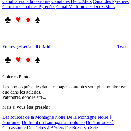
Canal latéral à la Garonne
Canal des Deux Mers
Canal des Pyrénées
Carte du Canal des Pyrénées
Canal Maritime des Deux-Mers
♣
♥ ♦
♠
Follow @LeCanalDuMidi
Tweet
♣
♥ ♦
♠
Galeries Photos
Les photos présentes dans les pages courantes sont plus nombreuses
que dans les galeries.
Parcourez donc le site...
Mais si vous êtes pressés :
Les sources de la Montagne Noire
De la Montagne Noire à
Naurouze
Du Seuil du Lauragais à Toulouse
De Naurouze à
Carcassonne
De Trèbes à Béziers
De Béziers à Sète