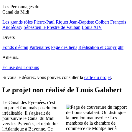
Les Personnages du
Canal du Midi
Les grands rôles
Pierre-Paul Riquet
Jean-Baptiste Colbert
François
Andréossy
Sébastien le Prestre de Vauban
Louis XIV
Divers
Fonds d'écran
Partenaires
Page des liens
Réalisation et Copyright
Ailleurs...
Écluse des Lorrains
Si vous le désirez, vous pouvez consulter la
carte du projet
.
Le projet non réalisé de Louis Galabert
Le Canal des Pyrénées, c'est
un projet fou, mais pas du tout
irréalisable. Il s'agissait de
poursuivre le Canal du Midi
vers les Pyrénées, et rejoindre
l'Atlantique à Bayonne. Ce