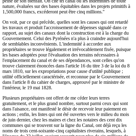
peine de son bienfait. On cite tel canal où les indemnités de toute
nature, évaluées sur des bases équitables dans les projets primitifs à
1,500,000 francs, excéderont peut être cinq millions."
On voit, par ce qui précède, quelles sont les causes qui ont retardé
les travaux et produit l'accroissement de dépenses signalé dans ce
rapport, au sujet des canaux dont la construction est à la charge du
Gouvernement. Celui des Pyrénées n'a plus à craindre aujourd'hui
de semblables inconvénients. L'indemnité à accorder aux
propriétaires se trouve légalement et irrévocablement fixée, puisque
les bases adoptées pour l'évaluation des terrains nécessaires à
l'emplacement du canal et de ses dépendances, sont celles qu'on
trouve clairement énoncées dans l'article 16 du titre 3 de la loi du 8
mars 1810, sur les expropriations pour cause d'utilité publique ;
utilité officiellement caractérisée, et reconnue par le Gouvernement
dans l'article 8 du cahier de charges, approuvé par le ministre de
l'intérieur, le 19 mai 1828.
Plusieurs propriétaires ont offert de me céder leurs terres
gratuitement, et le plus grand nombre, surtout parmi ceux qui sont
dans l'aisance, ont manifesté le désir de recevoir leur paiement en
actions ; enfin, les listes qui ont été ouvertes vers le milieu du mois
de juin dernier, chez les maires et chez les notaires des cent dix
communes qui se trouvent sur la ligne du Canal, ont déjà reçu les
noms de trois cent-soixante-cinq capitalistes riverains, lesquels, à