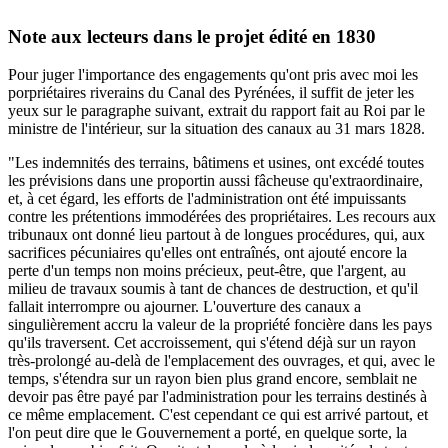
Note aux lecteurs dans le projet édité en 1830
Pour juger l'importance des engagements qu'ont pris avec moi les
porpriétaires riverains du Canal des Pyrénées, il suffit de jeter les
yeux sur le paragraphe suivant, extrait du rapport fait au Roi par le
ministre de l'intérieur, sur la situation des canaux au 31 mars 1828.
"Les indemnités des terrains, bâtimens et usines, ont excédé toutes
les prévisions dans une proportin aussi fâcheuse qu'extraordinaire,
et, à cet égard, les efforts de l'administration ont été impuissants
contre les prétentions immodérées des propriétaires. Les recours aux
tribunaux ont donné lieu partout à de longues procédures, qui, aux
sacrifices pécuniaires qu'elles ont entraînés, ont ajouté encore la
perte d'un temps non moins précieux, peut-être, que l'argent, au
milieu de travaux soumis à tant de chances de destruction, et qu'il
fallait interrompre ou ajourner. L'ouverture des canaux a
singulièrement accru la valeur de la propriété foncière dans les pays
qu'ils traversent. Cet accroissement, qui s'étend déjà sur un rayon
très-prolongé au-delà de l'emplacement des ouvrages, et qui, avec le
temps, s'étendra sur un rayon bien plus grand encore, semblait ne
devoir pas être payé par l'administration pour les terrains destinés à
ce même emplacement. C'est cependant ce qui est arrivé partout, et
l'on peut dire que le Gouvernement a porté, en quelque sorte, la