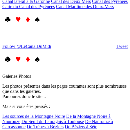
Canal latéral à la Garonne
Canal des Deux Mers
Canal des Pyrénées
Carte du Canal des Pyrénées
Canal Maritime des Deux-Mers
♣
♥ ♦
♠
Follow @LeCanalDuMidi
Tweet
♣
♥ ♦
♠
Galeries Photos
Les photos présentes dans les pages courantes sont plus nombreuses
que dans les galeries.
Parcourez donc le site...
Mais si vous êtes pressés :
Les sources de la Montagne Noire
De la Montagne Noire à
Naurouze
Du Seuil du Lauragais à Toulouse
De Naurouze à
Carcassonne
De Trèbes à Béziers
De Béziers à Sète