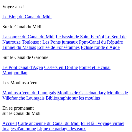
Voyez aussi
Le Blog du Canal du Midi
Sur le Canal du Midi
La source du Canal du Midi
Le bassin de Saint Ferréol
Le Seuil de
Naurouze
Toulouse : Les Ponts jumeaux
Pont-Canal du Répudre
Tunnel du Malpas
Écluse de Fonsérannes
Écluse ronde d'Agde
Sur le Canal de Garonne
Le Pont-canal d'Agen
Castets-en-Dorthe
Fontet et le canal
Montpouillan
Les Moulins à Vent
Moulins à Vent du Lauragais
Moulins de Castelnaudary
Moulins de
Villefranche Lauragais
Bibliographie sur les moulins
En se promenant
sur le Canal du Midi
Accueil
Carte ancienne du Canal du Midi
Ici et là : voyage virtuel
Images d'automne
Ligne de partage des eaux