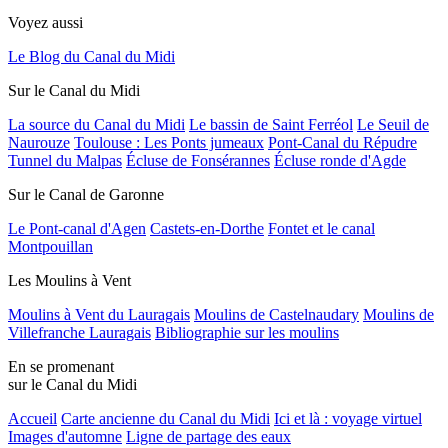
Voyez aussi
Le Blog du Canal du Midi
Sur le Canal du Midi
La source du Canal du Midi
Le bassin de Saint Ferréol
Le Seuil de
Naurouze
Toulouse : Les Ponts jumeaux
Pont-Canal du Répudre
Tunnel du Malpas
Écluse de Fonsérannes
Écluse ronde d'Agde
Sur le Canal de Garonne
Le Pont-canal d'Agen
Castets-en-Dorthe
Fontet et le canal
Montpouillan
Les Moulins à Vent
Moulins à Vent du Lauragais
Moulins de Castelnaudary
Moulins de
Villefranche Lauragais
Bibliographie sur les moulins
En se promenant
sur le Canal du Midi
Accueil
Carte ancienne du Canal du Midi
Ici et là : voyage virtuel
Images d'automne
Ligne de partage des eaux