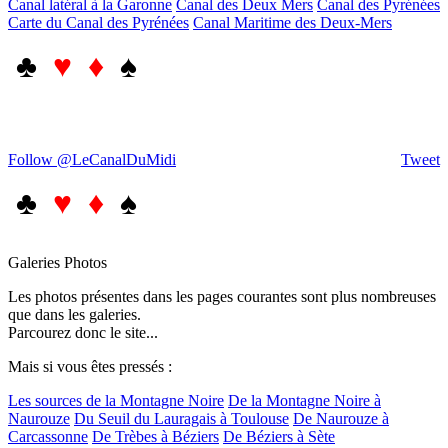
Canal latéral à la Garonne
Canal des Deux Mers
Canal des Pyrénées
Carte du Canal des Pyrénées
Canal Maritime des Deux-Mers
♣
♥ ♦
♠
Follow @LeCanalDuMidi
Tweet
♣
♥ ♦
♠
Galeries Photos
Les photos présentes dans les pages courantes sont plus nombreuses
que dans les galeries.
Parcourez donc le site...
Mais si vous êtes pressés :
Les sources de la Montagne Noire
De la Montagne Noire à
Naurouze
Du Seuil du Lauragais à Toulouse
De Naurouze à
Carcassonne
De Trèbes à Béziers
De Béziers à Sète