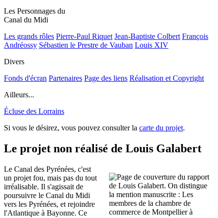
Les Personnages du
Canal du Midi
Les grands rôles
Pierre-Paul Riquet
Jean-Baptiste Colbert
François
Andréossy
Sébastien le Prestre de Vauban
Louis XIV
Divers
Fonds d'écran
Partenaires
Page des liens
Réalisation et Copyright
Ailleurs...
Écluse des Lorrains
Si vous le désirez, vous pouvez consulter la
carte du projet
.
Le projet non réalisé de Louis Galabert
Le Canal des Pyrénées, c'est
un projet fou, mais pas du tout
irréalisable. Il s'agissait de
poursuivre le Canal du Midi
vers les Pyrénées, et rejoindre
l'Atlantique à Bayonne. Ce