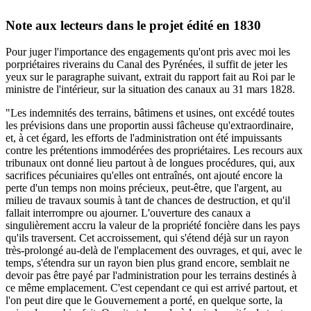
Note aux lecteurs dans le projet édité en 1830
Pour juger l'importance des engagements qu'ont pris avec moi les
porpriétaires riverains du Canal des Pyrénées, il suffit de jeter les
yeux sur le paragraphe suivant, extrait du rapport fait au Roi par le
ministre de l'intérieur, sur la situation des canaux au 31 mars 1828.
"Les indemnités des terrains, bâtimens et usines, ont excédé toutes
les prévisions dans une proportin aussi fâcheuse qu'extraordinaire,
et, à cet égard, les efforts de l'administration ont été impuissants
contre les prétentions immodérées des propriétaires. Les recours aux
tribunaux ont donné lieu partout à de longues procédures, qui, aux
sacrifices pécuniaires qu'elles ont entraînés, ont ajouté encore la
perte d'un temps non moins précieux, peut-être, que l'argent, au
milieu de travaux soumis à tant de chances de destruction, et qu'il
fallait interrompre ou ajourner. L'ouverture des canaux a
singulièrement accru la valeur de la propriété foncière dans les pays
qu'ils traversent. Cet accroissement, qui s'étend déjà sur un rayon
très-prolongé au-delà de l'emplacement des ouvrages, et qui, avec le
temps, s'étendra sur un rayon bien plus grand encore, semblait ne
devoir pas être payé par l'administration pour les terrains destinés à
ce même emplacement. C'est cependant ce qui est arrivé partout, et
l'on peut dire que le Gouvernement a porté, en quelque sorte, la