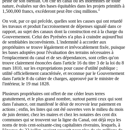
peine de son bienfait. On cite tel canal où les indemnités de toute
nature, évaluées sur des bases équitables dans les projets primitifs à
1,500,000 francs, excéderont peut être cinq millions."
On voit, par ce qui précède, quelles sont les causes qui ont retardé
les travaux et produit l'accroissement de dépenses signalé dans ce
rapport, au sujet des canaux dont la construction est à la charge du
Gouvernement. Celui des Pyrénées n'a plus à craindre aujourd'hui
de semblables inconvénients. L'indemnité à accorder aux
propriétaires se trouve légalement et irrévocablement fixée, puisque
les bases adoptées pour l'évaluation des terrains nécessaires à
l'emplacement du canal et de ses dépendances, sont celles qu'on
trouve clairement énoncées dans l'article 16 du titre 3 de la loi du 8
mars 1810, sur les expropriations pour cause d'utilité publique ;
utilité officiellement caractérisée, et reconnue par le Gouvernement
dans l'article 8 du cahier de charges, approuvé par le ministre de
l'intérieur, le 19 mai 1828.
Plusieurs propriétaires ont offert de me céder leurs terres
gratuitement, et le plus grand nombre, surtout parmi ceux qui sont
dans l'aisance, ont manifesté le désir de recevoir leur paiement en
actions ; enfin, les listes qui ont été ouvertes vers le milieu du mois
de juin dernier, chez les maires et chez les notaires des cent dix
communes qui se trouvent sur la ligne du Canal, ont déjà reçu les
noms de trois cent-soixante-cinq capitalistes riverains, lesquels, à