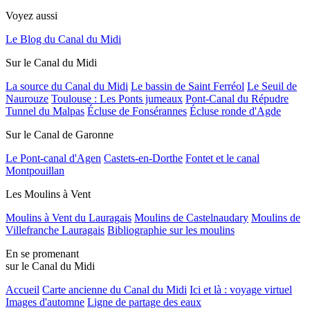
Voyez aussi
Le Blog du Canal du Midi
Sur le Canal du Midi
La source du Canal du Midi
Le bassin de Saint Ferréol
Le Seuil de
Naurouze
Toulouse : Les Ponts jumeaux
Pont-Canal du Répudre
Tunnel du Malpas
Écluse de Fonsérannes
Écluse ronde d'Agde
Sur le Canal de Garonne
Le Pont-canal d'Agen
Castets-en-Dorthe
Fontet et le canal
Montpouillan
Les Moulins à Vent
Moulins à Vent du Lauragais
Moulins de Castelnaudary
Moulins de
Villefranche Lauragais
Bibliographie sur les moulins
En se promenant
sur le Canal du Midi
Accueil
Carte ancienne du Canal du Midi
Ici et là : voyage virtuel
Images d'automne
Ligne de partage des eaux