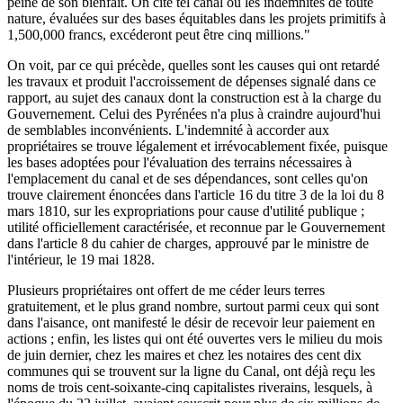
peine de son bienfait. On cite tel canal où les indemnités de toute
nature, évaluées sur des bases équitables dans les projets primitifs à
1,500,000 francs, excéderont peut être cinq millions."
On voit, par ce qui précède, quelles sont les causes qui ont retardé
les travaux et produit l'accroissement de dépenses signalé dans ce
rapport, au sujet des canaux dont la construction est à la charge du
Gouvernement. Celui des Pyrénées n'a plus à craindre aujourd'hui
de semblables inconvénients. L'indemnité à accorder aux
propriétaires se trouve légalement et irrévocablement fixée, puisque
les bases adoptées pour l'évaluation des terrains nécessaires à
l'emplacement du canal et de ses dépendances, sont celles qu'on
trouve clairement énoncées dans l'article 16 du titre 3 de la loi du 8
mars 1810, sur les expropriations pour cause d'utilité publique ;
utilité officiellement caractérisée, et reconnue par le Gouvernement
dans l'article 8 du cahier de charges, approuvé par le ministre de
l'intérieur, le 19 mai 1828.
Plusieurs propriétaires ont offert de me céder leurs terres
gratuitement, et le plus grand nombre, surtout parmi ceux qui sont
dans l'aisance, ont manifesté le désir de recevoir leur paiement en
actions ; enfin, les listes qui ont été ouvertes vers le milieu du mois
de juin dernier, chez les maires et chez les notaires des cent dix
communes qui se trouvent sur la ligne du Canal, ont déjà reçu les
noms de trois cent-soixante-cinq capitalistes riverains, lesquels, à