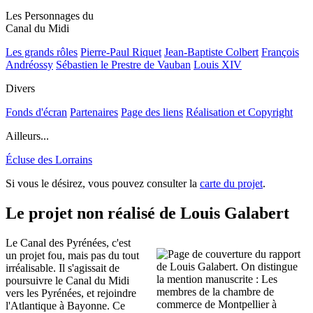
Les Personnages du
Canal du Midi
Les grands rôles
Pierre-Paul Riquet
Jean-Baptiste Colbert
François
Andréossy
Sébastien le Prestre de Vauban
Louis XIV
Divers
Fonds d'écran
Partenaires
Page des liens
Réalisation et Copyright
Ailleurs...
Écluse des Lorrains
Si vous le désirez, vous pouvez consulter la
carte du projet
.
Le projet non réalisé de Louis Galabert
Le Canal des Pyrénées, c'est
un projet fou, mais pas du tout
irréalisable. Il s'agissait de
poursuivre le Canal du Midi
vers les Pyrénées, et rejoindre
l'Atlantique à Bayonne. Ce