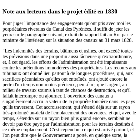
Note aux lecteurs dans le projet édité en 1830
Pour juger l'importance des engagements qu'ont pris avec moi les
porpriétaires riverains du Canal des Pyrénées, il suffit de jeter les
yeux sur le paragraphe suivant, extrait du rapport fait au Roi par le
ministre de l'intérieur, sur la situation des canaux au 31 mars 1828.
"Les indemnités des terrains, bâtimens et usines, ont excédé toutes
les prévisions dans une proportin aussi fâcheuse qu'extraordinaire,
et, à cet égard, les efforts de l'administration ont été impuissants
contre les prétentions immodérées des propriétaires. Les recours aux
tribunaux ont donné lieu partout à de longues procédures, qui, aux
sacrifices pécuniaires qu'elles ont entraînés, ont ajouté encore la
perte d'un temps non moins précieux, peut-être, que l'argent, au
milieu de travaux soumis à tant de chances de destruction, et qu'il
fallait interrompre ou ajourner. L'ouverture des canaux a
singulièrement accru la valeur de la propriété foncière dans les pays
qu'ils traversent. Cet accroissement, qui s'étend déjà sur un rayon
très-prolongé au-delà de l'emplacement des ouvrages, et qui, avec le
temps, s'étendra sur un rayon bien plus grand encore, semblait ne
devoir pas être payé par l'administration pour les terrains destinés à
ce même emplacement. C'est cependant ce qui est arrivé partout, et
l'on peut dire que le Gouvernement a porté, en quelque sorte, la