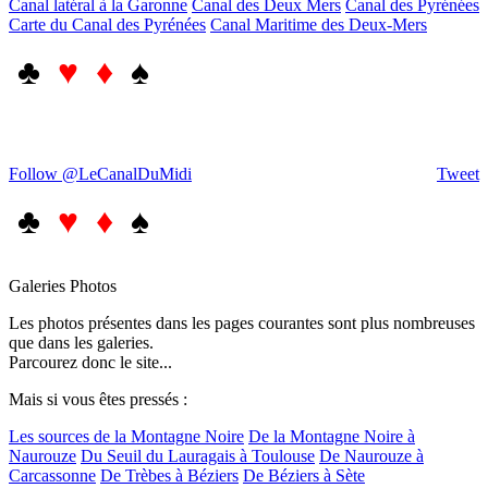
Canal latéral à la Garonne
Canal des Deux Mers
Canal des Pyrénées
Carte du Canal des Pyrénées
Canal Maritime des Deux-Mers
♣
♥ ♦
♠
Follow @LeCanalDuMidi
Tweet
♣
♥ ♦
♠
Galeries Photos
Les photos présentes dans les pages courantes sont plus nombreuses
que dans les galeries.
Parcourez donc le site...
Mais si vous êtes pressés :
Les sources de la Montagne Noire
De la Montagne Noire à
Naurouze
Du Seuil du Lauragais à Toulouse
De Naurouze à
Carcassonne
De Trèbes à Béziers
De Béziers à Sète