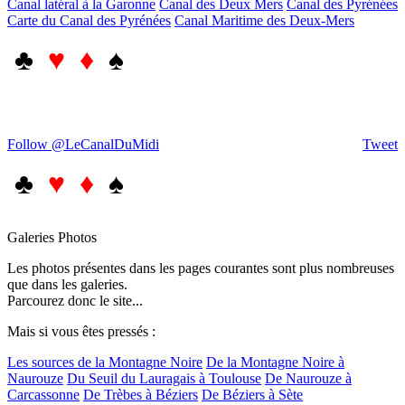
Canal latéral à la Garonne
Canal des Deux Mers
Canal des Pyrénées
Carte du Canal des Pyrénées
Canal Maritime des Deux-Mers
♣
♥ ♦
♠
Follow @LeCanalDuMidi
Tweet
♣
♥ ♦
♠
Galeries Photos
Les photos présentes dans les pages courantes sont plus nombreuses
que dans les galeries.
Parcourez donc le site...
Mais si vous êtes pressés :
Les sources de la Montagne Noire
De la Montagne Noire à
Naurouze
Du Seuil du Lauragais à Toulouse
De Naurouze à
Carcassonne
De Trèbes à Béziers
De Béziers à Sète