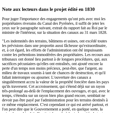
Note aux lecteurs dans le projet édité en 1830
Pour juger l'importance des engagements qu'ont pris avec moi les
porpriétaires riverains du Canal des Pyrénées, il suffit de jeter les
yeux sur le paragraphe suivant, extrait du rapport fait au Roi par le
ministre de l'intérieur, sur la situation des canaux au 31 mars 1828.
"Les indemnités des terrains, bâtimens et usines, ont excédé toutes
les prévisions dans une proportin aussi fâcheuse qu'extraordinaire,
et, à cet égard, les efforts de l'administration ont été impuissants
contre les prétentions immodérées des propriétaires. Les recours aux
tribunaux ont donné lieu partout à de longues procédures, qui, aux
sacrifices pécuniaires qu'elles ont entraînés, ont ajouté encore la
perte d'un temps non moins précieux, peut-être, que l'argent, au
milieu de travaux soumis à tant de chances de destruction, et qu'il
fallait interrompre ou ajourner. L'ouverture des canaux a
singulièrement accru la valeur de la propriété foncière dans les pays
qu'ils traversent. Cet accroissement, qui s'étend déjà sur un rayon
très-prolongé au-delà de l'emplacement des ouvrages, et qui, avec le
temps, s'étendra sur un rayon bien plus grand encore, semblait ne
devoir pas être payé par l'administration pour les terrains destinés à
ce même emplacement. C'est cependant ce qui est arrivé partout, et
l'on peut dire que le Gouvernement a porté, en quelque sorte, la