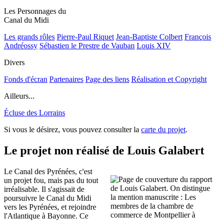
Les Personnages du
Canal du Midi
Les grands rôles
Pierre-Paul Riquet
Jean-Baptiste Colbert
François
Andréossy
Sébastien le Prestre de Vauban
Louis XIV
Divers
Fonds d'écran
Partenaires
Page des liens
Réalisation et Copyright
Ailleurs...
Écluse des Lorrains
Si vous le désirez, vous pouvez consulter la
carte du projet
.
Le projet non réalisé de Louis Galabert
Le Canal des Pyrénées, c'est
un projet fou, mais pas du tout
irréalisable. Il s'agissait de
poursuivre le Canal du Midi
vers les Pyrénées, et rejoindre
l'Atlantique à Bayonne. Ce