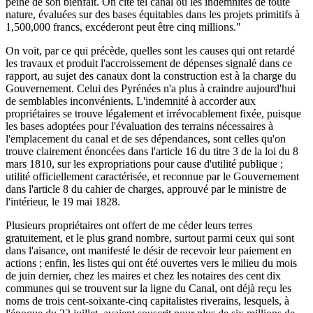
peine de son bienfait. On cite tel canal où les indemnités de toute
nature, évaluées sur des bases équitables dans les projets primitifs à
1,500,000 francs, excéderont peut être cinq millions."
On voit, par ce qui précède, quelles sont les causes qui ont retardé
les travaux et produit l'accroissement de dépenses signalé dans ce
rapport, au sujet des canaux dont la construction est à la charge du
Gouvernement. Celui des Pyrénées n'a plus à craindre aujourd'hui
de semblables inconvénients. L'indemnité à accorder aux
propriétaires se trouve légalement et irrévocablement fixée, puisque
les bases adoptées pour l'évaluation des terrains nécessaires à
l'emplacement du canal et de ses dépendances, sont celles qu'on
trouve clairement énoncées dans l'article 16 du titre 3 de la loi du 8
mars 1810, sur les expropriations pour cause d'utilité publique ;
utilité officiellement caractérisée, et reconnue par le Gouvernement
dans l'article 8 du cahier de charges, approuvé par le ministre de
l'intérieur, le 19 mai 1828.
Plusieurs propriétaires ont offert de me céder leurs terres
gratuitement, et le plus grand nombre, surtout parmi ceux qui sont
dans l'aisance, ont manifesté le désir de recevoir leur paiement en
actions ; enfin, les listes qui ont été ouvertes vers le milieu du mois
de juin dernier, chez les maires et chez les notaires des cent dix
communes qui se trouvent sur la ligne du Canal, ont déjà reçu les
noms de trois cent-soixante-cinq capitalistes riverains, lesquels, à