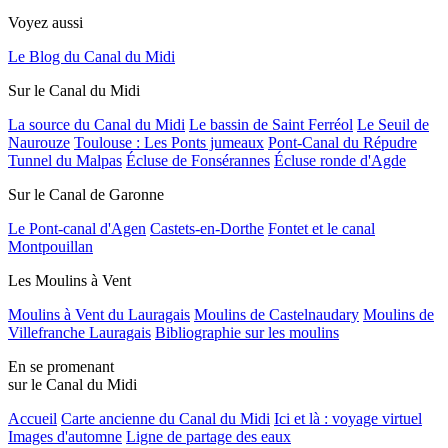
Voyez aussi
Le Blog du Canal du Midi
Sur le Canal du Midi
La source du Canal du Midi
Le bassin de Saint Ferréol
Le Seuil de
Naurouze
Toulouse : Les Ponts jumeaux
Pont-Canal du Répudre
Tunnel du Malpas
Écluse de Fonsérannes
Écluse ronde d'Agde
Sur le Canal de Garonne
Le Pont-canal d'Agen
Castets-en-Dorthe
Fontet et le canal
Montpouillan
Les Moulins à Vent
Moulins à Vent du Lauragais
Moulins de Castelnaudary
Moulins de
Villefranche Lauragais
Bibliographie sur les moulins
En se promenant
sur le Canal du Midi
Accueil
Carte ancienne du Canal du Midi
Ici et là : voyage virtuel
Images d'automne
Ligne de partage des eaux