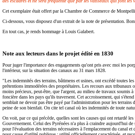
des escadres et ne sera fréquenté que par les vaisseaux qui font les 
Cet exemplaire était offert par la Chambre de Commerce de Montpellier 
Ci-dessous, vous disposez d'un extrait de la note de présentation. Bonn
En tout cas, je rends hommage à Louis Galabert.
Note aux lecteurs dans le projet édité en 1830
Pour juger l'importance des engagements qu'ont pris avec moi les porprié
l'intérieur, sur la situation des canaux au 31 mars 1828.
"Les indemnités des terrains, bâtimens et usines, ont excédé toutes les 
prétentions immodérées des propriétaires. Les recours aux tribunaux on
moins précieux, peut-être, que l'argent, au milieu de travaux soumis à t
foncière dans les pays qu'ils traversent. Cet accroissement, qui s'éten
semblait ne devoir pas être payé par l'administration pour les terrains
peine de son bienfait. On cite tel canal où les indemnités de toute natu
On voit, par ce qui précède, quelles sont les causes qui ont retardé le
Gouvernement. Celui des Pyrénées n'a plus à craindre aujourd'hui de s
pour l'évaluation des terrains nécessaires à l'emplacement du canal et 
pour cause d'utilité publique ; utilité officiellement caractérisée, et 