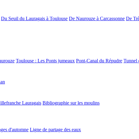
Du Seuil du Lauragais à Toulouse
De Naurouze à Carcassonne
De Trè
aurouze
Toulouse : Les Ponts jumeaux
Pont-Canal du Répudre
Tunnel 
lan
illefranche Lauragais
Bibliographie sur les moulins
ges d'automne
Ligne de partage des eaux