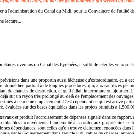
voyages de long cours, ou par des petits bâtiments qui servent au cabo
à l'administration du Canal du Midi, pour la Convaincre de l'utilité de
e lecture...
taires riverains du Canal des Pyrénées, il suffit de jeter les yeux sur l
prévisions dans une proportin aussi fâcheuse qu'extraordinaire, et, à cet 
t donné lieu partout à de longues procédures, qui, aux sacrifices pécuni
ant de chances de destruction, et qu'il fallait interrompre ou ajourner. 
d déjà sur un rayon très-prolongé au-delà de l'emplacement des ouvrages,
 destinés à ce même emplacement. C'est cependant ce qui est arrivé parto
re, évaluées sur des bases équitables dans les projets primitifs à 1,500,0
s travaux et produit l'accroissement de dépenses signalé dans ce rapport, 
emblables inconvénients. L'indemnité à accorder aux propriétaires se t
de ses dépendances, sont celles qu'on trouve clairement énoncées dans l'a
reconnue par le Gouvernement dans l'article 8 du cahier de charges, approuv