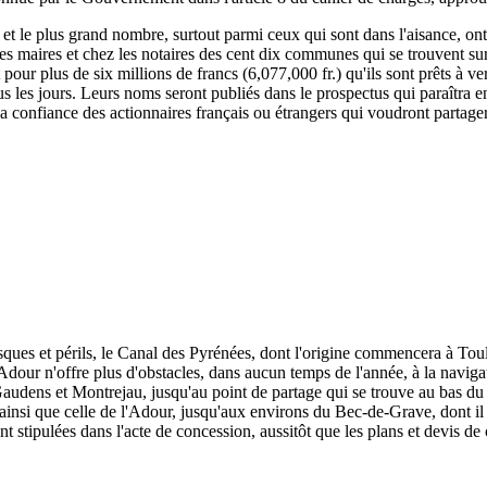
, et le plus grand nombre, surtout parmi ceux qui sont dans l'aisance, ont
 les maires et chez les notaires des cent dix communes qui se trouvent su
rit pour plus de six millions de francs (6,077,000 fr.) qu'ils sont prêts à
s les jours. Leurs noms seront publiés dans le prospectus qui paraîtra e
 la confiance des actionnaires français ou étrangers qui voudront partage
isques et périls, le Canal des Pyrénées, dont l'origine commencera à To
dour n'offre plus d'obstacles, dans aucun temps de l'année, à la naviga
udens et Montrejau, jusqu'au point de partage qui se trouve au bas du c
e, ainsi que celle de l'Adour, jusqu'aux environs du Bec-de-Grave, dont il 
nt stipulées dans l'acte de concession, aussitôt que les plans et devis de