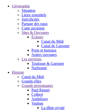
Géographie
Situation
Lieux essentiels
Spécificités
Partage des eaux
Carte ancienne
Sites & Ouvrages
Écluses
Canal du Midi
Canal de Garonne
Ports et bureaux
Autres ouvrages
Les environs
Toulouse & Garonne
Narbonne
Histoire
Canal du Midi
Grands rôles
Grands personnages
Paul Riquet
Colbert
Andréossy
Vauban
La dîme royale