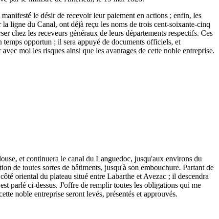
 manifesté le désir de recevoir leur paiement en actions ; enfin, les
r la ligne du Canal, ont déjà reçu les noms de trois cent-soixante-cinq
 verser chez les receveurs généraux de leurs départements respectifs. Ces
n temps opportun ; il sera appuyé de documents officiels, et
r avec moi les risques ainsi que les avantages de cette noble entreprise.
ulouse, et continuera le canal du Languedoc, jusqu'aux environs du
tion de toutes sortes de bâtiments, jusqu'à son embouchure. Partant de
ôté oriental du plateau situé entre Labarthe et Avezac ; il descendra
est parlé ci-dessus. J'offre de remplir toutes les obligations qui me
 cette noble entreprise seront levés, présentés et approuvés.