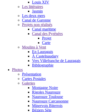
Louis XIV
Les littéraires
Jasmin
Les deux mers
Canal de Garonne
Projets non réalisés
Canal maritime
Canal des Pyrénées
Projet
Carte
Moulins à Vent
En Lauragais
À Castelnaudary
Vers Villefranche de Lauragais
Bibliographie
Photos
Présentation
Cartes Postales
Galeries
Montagne Noire
Rigoles Naurouze
Naurouze Toulouse
Naurouze Carcassonne
Minervois Biterrois
Béziers Sète