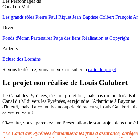
Les Personnages du
Canal du Midi
Les grands rôles
Pierre-Paul Riquet
Jean-Baptiste Colbert
François A
Divers
Fonds d'écran
Partenaires
Page des liens
Réalisation et Copyright
Ailleurs...
Écluse des Lorrains
Si vous le désirez, vous pouvez consulter la
carte du projet
.
Le projet non réalisé de Louis Galabert
Le Canal des Pyrénées, c'est un projet fou, mais pas du tout irréalisable
Canal du Midi vers les Pyrénées, et rejoindre l'Atlantique à Bayonne.
d'intérêt, mais il a connu beaucoup de détracteurs, Louis Galabert lui
sa vie, en vain !
Ci-contre, vous apercevez une Présentation de son projet, dans une édit
"Le Canal des Pyrénées économisera les frais d'assurance, abrégera 