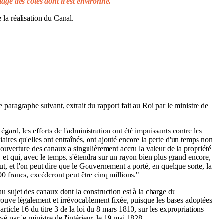
tage des côtes dont il est environné."
 la réalisation du Canal.
e paragraphe suivant, extrait du rapport fait au Roi par le ministre de
égard, les efforts de l'administration ont été impuissants contre les
aires qu'elles ont entraînés, ont ajouté encore la perte d'un temps non
L'ouverture des canaux a singulièrement accru la valeur de la propriété
 et qui, avec le temps, s'étendra sur un rayon bien plus grand encore,
ut, et l'on peut dire que le Gouvernement a porté, en quelque sorte, la
00 francs, excéderont peut être cinq millions."
au sujet des canaux dont la construction est à la charge du
rouve légalement et irrévocablement fixée, puisque les bases adoptées
rticle 16 du titre 3 de la loi du 8 mars 1810, sur les expropriations
é par le ministre de l'intérieur, le 19 mai 1828.