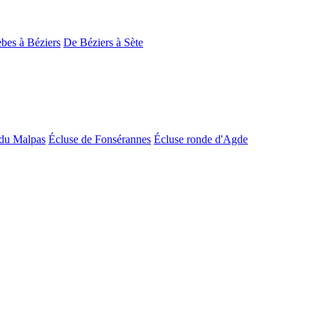
bes à Béziers
De Béziers à Sète
du Malpas
Écluse de Fonsérannes
Écluse ronde d'Agde