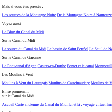
Mais si vous êtes pressés :
Les sources de la Montagne Noire
De la Montagne Noire à Naurouze
Voyez aussi
Le Blog du Canal du Midi
Sur le Canal du Midi
La source du Canal du Midi
Le bassin de Saint Ferréol
Le Seuil de N
Sur le Canal de Garonne
Le Pont-canal d'Agen
Castets-en-Dorthe
Fontet et le canal
Montpouil
Les Moulins à Vent
Moulins à Vent du Lauragais
Moulins de Castelnaudary
Moulins de V
En se promenant
sur le Canal du Midi
Accueil
Carte ancienne du Canal du Midi
Ici et là : voyage virtuel
Ima