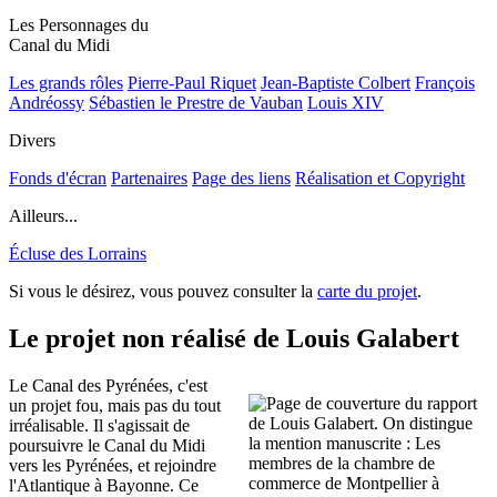
Les Personnages du
Canal du Midi
Les grands rôles
Pierre-Paul Riquet
Jean-Baptiste Colbert
François
Andréossy
Sébastien le Prestre de Vauban
Louis XIV
Divers
Fonds d'écran
Partenaires
Page des liens
Réalisation et Copyright
Ailleurs...
Écluse des Lorrains
Si vous le désirez, vous pouvez consulter la
carte du projet
.
Le projet non réalisé de Louis Galabert
Le Canal des Pyrénées, c'est
un projet fou, mais pas du tout
irréalisable. Il s'agissait de
poursuivre le Canal du Midi
vers les Pyrénées, et rejoindre
l'Atlantique à Bayonne. Ce