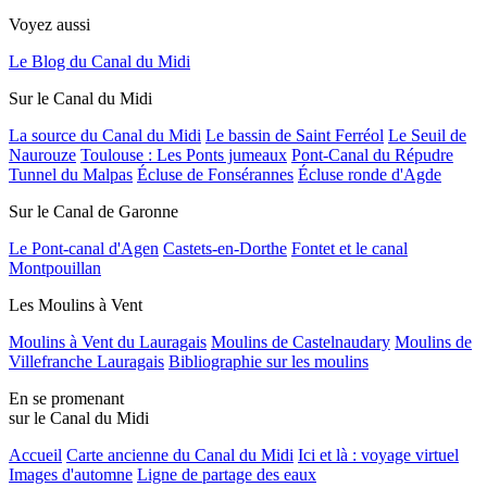
Voyez aussi
Le Blog du Canal du Midi
Sur le Canal du Midi
La source du Canal du Midi
Le bassin de Saint Ferréol
Le Seuil de
Naurouze
Toulouse : Les Ponts jumeaux
Pont-Canal du Répudre
Tunnel du Malpas
Écluse de Fonsérannes
Écluse ronde d'Agde
Sur le Canal de Garonne
Le Pont-canal d'Agen
Castets-en-Dorthe
Fontet et le canal
Montpouillan
Les Moulins à Vent
Moulins à Vent du Lauragais
Moulins de Castelnaudary
Moulins de
Villefranche Lauragais
Bibliographie sur les moulins
En se promenant
sur le Canal du Midi
Accueil
Carte ancienne du Canal du Midi
Ici et là : voyage virtuel
Images d'automne
Ligne de partage des eaux