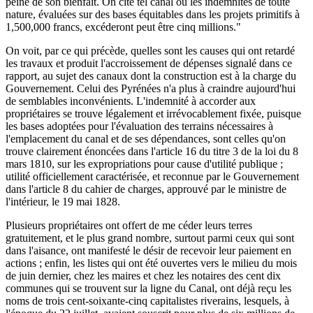
peine de son bienfait. On cite tel canal où les indemnités de toute
nature, évaluées sur des bases équitables dans les projets primitifs à
1,500,000 francs, excéderont peut être cinq millions."
On voit, par ce qui précède, quelles sont les causes qui ont retardé
les travaux et produit l'accroissement de dépenses signalé dans ce
rapport, au sujet des canaux dont la construction est à la charge du
Gouvernement. Celui des Pyrénées n'a plus à craindre aujourd'hui
de semblables inconvénients. L'indemnité à accorder aux
propriétaires se trouve légalement et irrévocablement fixée, puisque
les bases adoptées pour l'évaluation des terrains nécessaires à
l'emplacement du canal et de ses dépendances, sont celles qu'on
trouve clairement énoncées dans l'article 16 du titre 3 de la loi du 8
mars 1810, sur les expropriations pour cause d'utilité publique ;
utilité officiellement caractérisée, et reconnue par le Gouvernement
dans l'article 8 du cahier de charges, approuvé par le ministre de
l'intérieur, le 19 mai 1828.
Plusieurs propriétaires ont offert de me céder leurs terres
gratuitement, et le plus grand nombre, surtout parmi ceux qui sont
dans l'aisance, ont manifesté le désir de recevoir leur paiement en
actions ; enfin, les listes qui ont été ouvertes vers le milieu du mois
de juin dernier, chez les maires et chez les notaires des cent dix
communes qui se trouvent sur la ligne du Canal, ont déjà reçu les
noms de trois cent-soixante-cinq capitalistes riverains, lesquels, à