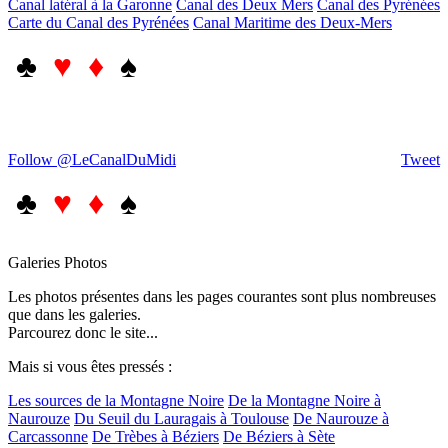
Canal latéral à la Garonne
Canal des Deux Mers
Canal des Pyrénées
Carte du Canal des Pyrénées
Canal Maritime des Deux-Mers
♣
♥ ♦
♠
Follow @LeCanalDuMidi
Tweet
♣
♥ ♦
♠
Galeries Photos
Les photos présentes dans les pages courantes sont plus nombreuses
que dans les galeries.
Parcourez donc le site...
Mais si vous êtes pressés :
Les sources de la Montagne Noire
De la Montagne Noire à
Naurouze
Du Seuil du Lauragais à Toulouse
De Naurouze à
Carcassonne
De Trèbes à Béziers
De Béziers à Sète