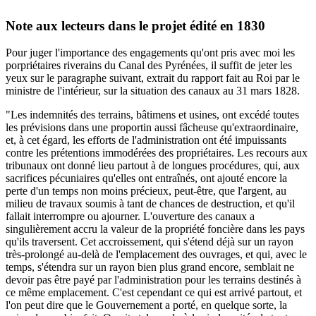
Note aux lecteurs dans le projet édité en 1830
Pour juger l'importance des engagements qu'ont pris avec moi les
porpriétaires riverains du Canal des Pyrénées, il suffit de jeter les
yeux sur le paragraphe suivant, extrait du rapport fait au Roi par le
ministre de l'intérieur, sur la situation des canaux au 31 mars 1828.
"Les indemnités des terrains, bâtimens et usines, ont excédé toutes
les prévisions dans une proportin aussi fâcheuse qu'extraordinaire,
et, à cet égard, les efforts de l'administration ont été impuissants
contre les prétentions immodérées des propriétaires. Les recours aux
tribunaux ont donné lieu partout à de longues procédures, qui, aux
sacrifices pécuniaires qu'elles ont entraînés, ont ajouté encore la
perte d'un temps non moins précieux, peut-être, que l'argent, au
milieu de travaux soumis à tant de chances de destruction, et qu'il
fallait interrompre ou ajourner. L'ouverture des canaux a
singulièrement accru la valeur de la propriété foncière dans les pays
qu'ils traversent. Cet accroissement, qui s'étend déjà sur un rayon
très-prolongé au-delà de l'emplacement des ouvrages, et qui, avec le
temps, s'étendra sur un rayon bien plus grand encore, semblait ne
devoir pas être payé par l'administration pour les terrains destinés à
ce même emplacement. C'est cependant ce qui est arrivé partout, et
l'on peut dire que le Gouvernement a porté, en quelque sorte, la