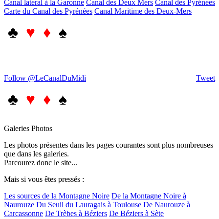
Canal latéral à la Garonne
Canal des Deux Mers
Canal des Pyrénées
Carte du Canal des Pyrénées
Canal Maritime des Deux-Mers
♣
♥ ♦
♠
Follow @LeCanalDuMidi
Tweet
♣
♥ ♦
♠
Galeries Photos
Les photos présentes dans les pages courantes sont plus nombreuses
que dans les galeries.
Parcourez donc le site...
Mais si vous êtes pressés :
Les sources de la Montagne Noire
De la Montagne Noire à
Naurouze
Du Seuil du Lauragais à Toulouse
De Naurouze à
Carcassonne
De Trèbes à Béziers
De Béziers à Sète