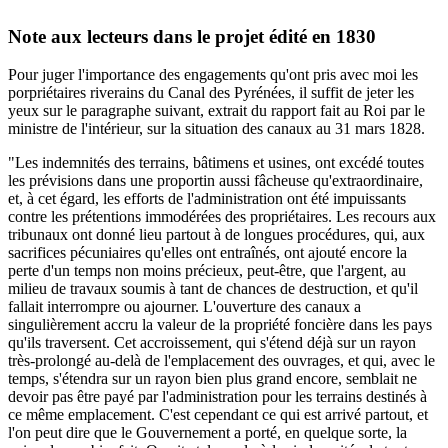
Note aux lecteurs dans le projet édité en 1830
Pour juger l'importance des engagements qu'ont pris avec moi les
porpriétaires riverains du Canal des Pyrénées, il suffit de jeter les
yeux sur le paragraphe suivant, extrait du rapport fait au Roi par le
ministre de l'intérieur, sur la situation des canaux au 31 mars 1828.
"Les indemnités des terrains, bâtimens et usines, ont excédé toutes
les prévisions dans une proportin aussi fâcheuse qu'extraordinaire,
et, à cet égard, les efforts de l'administration ont été impuissants
contre les prétentions immodérées des propriétaires. Les recours aux
tribunaux ont donné lieu partout à de longues procédures, qui, aux
sacrifices pécuniaires qu'elles ont entraînés, ont ajouté encore la
perte d'un temps non moins précieux, peut-être, que l'argent, au
milieu de travaux soumis à tant de chances de destruction, et qu'il
fallait interrompre ou ajourner. L'ouverture des canaux a
singulièrement accru la valeur de la propriété foncière dans les pays
qu'ils traversent. Cet accroissement, qui s'étend déjà sur un rayon
très-prolongé au-delà de l'emplacement des ouvrages, et qui, avec le
temps, s'étendra sur un rayon bien plus grand encore, semblait ne
devoir pas être payé par l'administration pour les terrains destinés à
ce même emplacement. C'est cependant ce qui est arrivé partout, et
l'on peut dire que le Gouvernement a porté, en quelque sorte, la