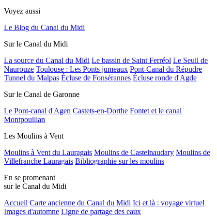
Voyez aussi
Le Blog du Canal du Midi
Sur le Canal du Midi
La source du Canal du Midi
Le bassin de Saint Ferréol
Le Seuil de
Naurouze
Toulouse : Les Ponts jumeaux
Pont-Canal du Répudre
Tunnel du Malpas
Écluse de Fonsérannes
Écluse ronde d'Agde
Sur le Canal de Garonne
Le Pont-canal d'Agen
Castets-en-Dorthe
Fontet et le canal
Montpouillan
Les Moulins à Vent
Moulins à Vent du Lauragais
Moulins de Castelnaudary
Moulins de
Villefranche Lauragais
Bibliographie sur les moulins
En se promenant
sur le Canal du Midi
Accueil
Carte ancienne du Canal du Midi
Ici et là : voyage virtuel
Images d'automne
Ligne de partage des eaux