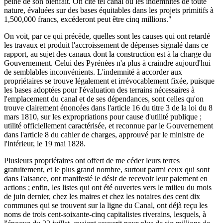
peine de son bienfait. On cite tel canal où les indemnités de toute
nature, évaluées sur des bases équitables dans les projets primitifs à
1,500,000 francs, excéderont peut être cinq millions."
On voit, par ce qui précède, quelles sont les causes qui ont retardé
les travaux et produit l'accroissement de dépenses signalé dans ce
rapport, au sujet des canaux dont la construction est à la charge du
Gouvernement. Celui des Pyrénées n'a plus à craindre aujourd'hui
de semblables inconvénients. L'indemnité à accorder aux
propriétaires se trouve légalement et irrévocablement fixée, puisque
les bases adoptées pour l'évaluation des terrains nécessaires à
l'emplacement du canal et de ses dépendances, sont celles qu'on
trouve clairement énoncées dans l'article 16 du titre 3 de la loi du 8
mars 1810, sur les expropriations pour cause d'utilité publique ;
utilité officiellement caractérisée, et reconnue par le Gouvernement
dans l'article 8 du cahier de charges, approuvé par le ministre de
l'intérieur, le 19 mai 1828.
Plusieurs propriétaires ont offert de me céder leurs terres
gratuitement, et le plus grand nombre, surtout parmi ceux qui sont
dans l'aisance, ont manifesté le désir de recevoir leur paiement en
actions ; enfin, les listes qui ont été ouvertes vers le milieu du mois
de juin dernier, chez les maires et chez les notaires des cent dix
communes qui se trouvent sur la ligne du Canal, ont déjà reçu les
noms de trois cent-soixante-cinq capitalistes riverains, lesquels, à