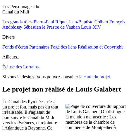
Les Personnages du
Canal du Midi
Les grands rôles
Pierre-Paul Riquet
Jean-Baptiste Colbert
François
Andréossy
Sébastien le Prestre de Vauban
Louis XIV
Divers
Fonds d'écran
Partenaires
Page des liens
Réalisation et Copyright
Ailleurs...
Écluse des Lorrains
Si vous le désirez, vous pouvez consulter la
carte du projet
.
Le projet non réalisé de Louis Galabert
Le Canal des Pyrénées, c'est
un projet fou, mais pas du tout
irréalisable. Il s'agissait de
poursuivre le Canal du Midi
vers les Pyrénées, et rejoindre
l'Atlantique à Bayonne. Ce