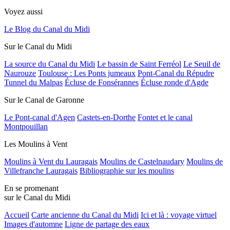
Voyez aussi
Le Blog du Canal du Midi
Sur le Canal du Midi
La source du Canal du Midi
Le bassin de Saint Ferréol
Le Seuil de
Naurouze
Toulouse : Les Ponts jumeaux
Pont-Canal du Répudre
Tunnel du Malpas
Écluse de Fonsérannes
Écluse ronde d'Agde
Sur le Canal de Garonne
Le Pont-canal d'Agen
Castets-en-Dorthe
Fontet et le canal
Montpouillan
Les Moulins à Vent
Moulins à Vent du Lauragais
Moulins de Castelnaudary
Moulins de
Villefranche Lauragais
Bibliographie sur les moulins
En se promenant
sur le Canal du Midi
Accueil
Carte ancienne du Canal du Midi
Ici et là : voyage virtuel
Images d'automne
Ligne de partage des eaux