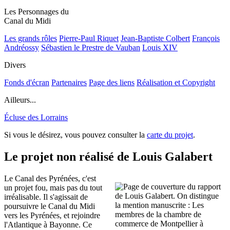
Les Personnages du
Canal du Midi
Les grands rôles
Pierre-Paul Riquet
Jean-Baptiste Colbert
François
Andréossy
Sébastien le Prestre de Vauban
Louis XIV
Divers
Fonds d'écran
Partenaires
Page des liens
Réalisation et Copyright
Ailleurs...
Écluse des Lorrains
Si vous le désirez, vous pouvez consulter la
carte du projet
.
Le projet non réalisé de Louis Galabert
Le Canal des Pyrénées, c'est
un projet fou, mais pas du tout
irréalisable. Il s'agissait de
poursuivre le Canal du Midi
vers les Pyrénées, et rejoindre
l'Atlantique à Bayonne. Ce