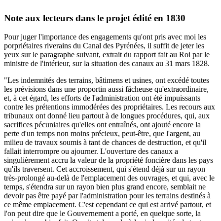
Note aux lecteurs dans le projet édité en 1830
Pour juger l'importance des engagements qu'ont pris avec moi les
porpriétaires riverains du Canal des Pyrénées, il suffit de jeter les
yeux sur le paragraphe suivant, extrait du rapport fait au Roi par le
ministre de l'intérieur, sur la situation des canaux au 31 mars 1828.
"Les indemnités des terrains, bâtimens et usines, ont excédé toutes
les prévisions dans une proportin aussi fâcheuse qu'extraordinaire,
et, à cet égard, les efforts de l'administration ont été impuissants
contre les prétentions immodérées des propriétaires. Les recours aux
tribunaux ont donné lieu partout à de longues procédures, qui, aux
sacrifices pécuniaires qu'elles ont entraînés, ont ajouté encore la
perte d'un temps non moins précieux, peut-être, que l'argent, au
milieu de travaux soumis à tant de chances de destruction, et qu'il
fallait interrompre ou ajourner. L'ouverture des canaux a
singulièrement accru la valeur de la propriété foncière dans les pays
qu'ils traversent. Cet accroissement, qui s'étend déjà sur un rayon
très-prolongé au-delà de l'emplacement des ouvrages, et qui, avec le
temps, s'étendra sur un rayon bien plus grand encore, semblait ne
devoir pas être payé par l'administration pour les terrains destinés à
ce même emplacement. C'est cependant ce qui est arrivé partout, et
l'on peut dire que le Gouvernement a porté, en quelque sorte, la