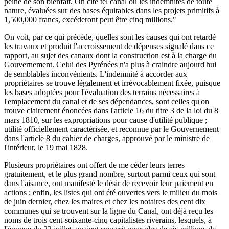
peine de son bienfait. On cite tel canal où les indemnités de toute
nature, évaluées sur des bases équitables dans les projets primitifs à
1,500,000 francs, excéderont peut être cinq millions."
On voit, par ce qui précède, quelles sont les causes qui ont retardé
les travaux et produit l'accroissement de dépenses signalé dans ce
rapport, au sujet des canaux dont la construction est à la charge du
Gouvernement. Celui des Pyrénées n'a plus à craindre aujourd'hui
de semblables inconvénients. L'indemnité à accorder aux
propriétaires se trouve légalement et irrévocablement fixée, puisque
les bases adoptées pour l'évaluation des terrains nécessaires à
l'emplacement du canal et de ses dépendances, sont celles qu'on
trouve clairement énoncées dans l'article 16 du titre 3 de la loi du 8
mars 1810, sur les expropriations pour cause d'utilité publique ;
utilité officiellement caractérisée, et reconnue par le Gouvernement
dans l'article 8 du cahier de charges, approuvé par le ministre de
l'intérieur, le 19 mai 1828.
Plusieurs propriétaires ont offert de me céder leurs terres
gratuitement, et le plus grand nombre, surtout parmi ceux qui sont
dans l'aisance, ont manifesté le désir de recevoir leur paiement en
actions ; enfin, les listes qui ont été ouvertes vers le milieu du mois
de juin dernier, chez les maires et chez les notaires des cent dix
communes qui se trouvent sur la ligne du Canal, ont déjà reçu les
noms de trois cent-soixante-cinq capitalistes riverains, lesquels, à