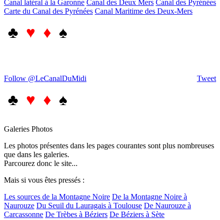
Canal latéral à la Garonne
Canal des Deux Mers
Canal des Pyrénées
Carte du Canal des Pyrénées
Canal Maritime des Deux-Mers
♣
♥ ♦
♠
Follow @LeCanalDuMidi
Tweet
♣
♥ ♦
♠
Galeries Photos
Les photos présentes dans les pages courantes sont plus nombreuses
que dans les galeries.
Parcourez donc le site...
Mais si vous êtes pressés :
Les sources de la Montagne Noire
De la Montagne Noire à
Naurouze
Du Seuil du Lauragais à Toulouse
De Naurouze à
Carcassonne
De Trèbes à Béziers
De Béziers à Sète