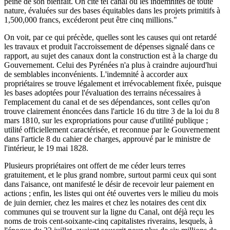
peine de son bienfait. On cite tel canal où les indemnités de toute
nature, évaluées sur des bases équitables dans les projets primitifs à
1,500,000 francs, excéderont peut être cinq millions."
On voit, par ce qui précède, quelles sont les causes qui ont retardé
les travaux et produit l'accroissement de dépenses signalé dans ce
rapport, au sujet des canaux dont la construction est à la charge du
Gouvernement. Celui des Pyrénées n'a plus à craindre aujourd'hui
de semblables inconvénients. L'indemnité à accorder aux
propriétaires se trouve légalement et irrévocablement fixée, puisque
les bases adoptées pour l'évaluation des terrains nécessaires à
l'emplacement du canal et de ses dépendances, sont celles qu'on
trouve clairement énoncées dans l'article 16 du titre 3 de la loi du 8
mars 1810, sur les expropriations pour cause d'utilité publique ;
utilité officiellement caractérisée, et reconnue par le Gouvernement
dans l'article 8 du cahier de charges, approuvé par le ministre de
l'intérieur, le 19 mai 1828.
Plusieurs propriétaires ont offert de me céder leurs terres
gratuitement, et le plus grand nombre, surtout parmi ceux qui sont
dans l'aisance, ont manifesté le désir de recevoir leur paiement en
actions ; enfin, les listes qui ont été ouvertes vers le milieu du mois
de juin dernier, chez les maires et chez les notaires des cent dix
communes qui se trouvent sur la ligne du Canal, ont déjà reçu les
noms de trois cent-soixante-cinq capitalistes riverains, lesquels, à