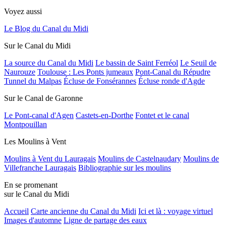
Voyez aussi
Le Blog du Canal du Midi
Sur le Canal du Midi
La source du Canal du Midi
Le bassin de Saint Ferréol
Le Seuil de
Naurouze
Toulouse : Les Ponts jumeaux
Pont-Canal du Répudre
Tunnel du Malpas
Écluse de Fonsérannes
Écluse ronde d'Agde
Sur le Canal de Garonne
Le Pont-canal d'Agen
Castets-en-Dorthe
Fontet et le canal
Montpouillan
Les Moulins à Vent
Moulins à Vent du Lauragais
Moulins de Castelnaudary
Moulins de
Villefranche Lauragais
Bibliographie sur les moulins
En se promenant
sur le Canal du Midi
Accueil
Carte ancienne du Canal du Midi
Ici et là : voyage virtuel
Images d'automne
Ligne de partage des eaux