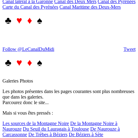
Canal latéral à la Garonne
Canal des Deux Mers
Canal des Pyrénées
Carte du Canal des Pyrénées
Canal Maritime des Deux-Mers
♣
♥ ♦
♠
Follow @LeCanalDuMidi
Tweet
♣
♥ ♦
♠
Galeries Photos
Les photos présentes dans les pages courantes sont plus nombreuses
que dans les galeries.
Parcourez donc le site...
Mais si vous êtes pressés :
Les sources de la Montagne Noire
De la Montagne Noire à
Naurouze
Du Seuil du Lauragais à Toulouse
De Naurouze à
Carcassonne
De Trèbes à Béziers
De Béziers à Sète