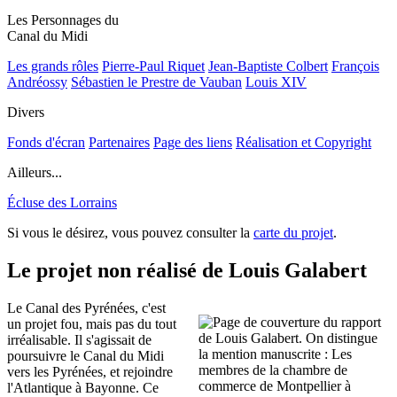
Les Personnages du
Canal du Midi
Les grands rôles
Pierre-Paul Riquet
Jean-Baptiste Colbert
François
Andréossy
Sébastien le Prestre de Vauban
Louis XIV
Divers
Fonds d'écran
Partenaires
Page des liens
Réalisation et Copyright
Ailleurs...
Écluse des Lorrains
Si vous le désirez, vous pouvez consulter la
carte du projet
.
Le projet non réalisé de Louis Galabert
Le Canal des Pyrénées, c'est
un projet fou, mais pas du tout
irréalisable. Il s'agissait de
poursuivre le Canal du Midi
vers les Pyrénées, et rejoindre
l'Atlantique à Bayonne. Ce