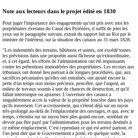
Note aux lecteurs dans le projet édité en 1830
Pour juger l'importance des engagements qu'ont pris avec moi les
porpriétaires riverains du Canal des Pyrénées, il suffit de jeter les
yeux sur le paragraphe suivant, extrait du rapport fait au Roi par le
ministre de l'intérieur, sur la situation des canaux au 31 mars 1828.
"Les indemnités des terrains, bâtimens et usines, ont excédé toutes
les prévisions dans une proportin aussi fâcheuse qu'extraordinaire,
et, à cet égard, les efforts de l'administration ont été impuissants
contre les prétentions immodérées des propriétaires. Les recours aux
tribunaux ont donné lieu partout à de longues procédures, qui, aux
sacrifices pécuniaires qu'elles ont entraînés, ont ajouté encore la
perte d'un temps non moins précieux, peut-être, que l'argent, au
milieu de travaux soumis à tant de chances de destruction, et qu'il
fallait interrompre ou ajourner. L'ouverture des canaux a
singulièrement accru la valeur de la propriété foncière dans les pays
qu'ils traversent. Cet accroissement, qui s'étend déjà sur un rayon
très-prolongé au-delà de l'emplacement des ouvrages, et qui, avec le
temps, s'étendra sur un rayon bien plus grand encore, semblait ne
devoir pas être payé par l'administration pour les terrains destinés à
ce même emplacement. C'est cependant ce qui est arrivé partout, et
l'on peut dire que le Gouvernement a porté, en quelque sorte, la