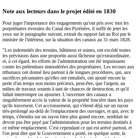
Note aux lecteurs dans le projet édité en 1830
Pour juger l'importance des engagements qu'ont pris avec moi les
porpriétaires riverains du Canal des Pyrénées, il suffit de jeter les
yeux sur le paragraphe suivant, extrait du rapport fait au Roi par le
ministre de l'intérieur, sur la situation des canaux au 31 mars 1828.
"Les indemnités des terrains, bâtimens et usines, ont excédé toutes
les prévisions dans une proportin aussi fâcheuse qu'extraordinaire,
et, à cet égard, les efforts de l'administration ont été impuissants
contre les prétentions immodérées des propriétaires. Les recours aux
tribunaux ont donné lieu partout à de longues procédures, qui, aux
sacrifices pécuniaires qu'elles ont entraînés, ont ajouté encore la
perte d'un temps non moins précieux, peut-être, que l'argent, au
milieu de travaux soumis à tant de chances de destruction, et qu'il
fallait interrompre ou ajourner. L'ouverture des canaux a
singulièrement accru la valeur de la propriété foncière dans les pays
qu'ils traversent. Cet accroissement, qui s'étend déjà sur un rayon
très-prolongé au-delà de l'emplacement des ouvrages, et qui, avec le
temps, s'étendra sur un rayon bien plus grand encore, semblait ne
devoir pas être payé par l'administration pour les terrains destinés à
ce même emplacement. C'est cependant ce qui est arrivé partout, et
l'on peut dire que le Gouvernement a porté, en quelque sorte, la