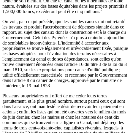
peine de son bienfait. On cite tel canal où les indemnités de toute
nature, évaluées sur des bases équitables dans les projets primitifs à
1,500,000 francs, excéderont peut être cinq millions."
On voit, par ce qui précède, quelles sont les causes qui ont retardé
les travaux et produit l'accroissement de dépenses signalé dans ce
rapport, au sujet des canaux dont la construction est à la charge du
Gouvernement. Celui des Pyrénées n'a plus à craindre aujourd'hui
de semblables inconvénients. L'indemnité à accorder aux
propriétaires se trouve légalement et irrévocablement fixée, puisque
les bases adoptées pour l'évaluation des terrains nécessaires à
l'emplacement du canal et de ses dépendances, sont celles qu'on
trouve clairement énoncées dans l'article 16 du titre 3 de la loi du 8
mars 1810, sur les expropriations pour cause d'utilité publique ;
utilité officiellement caractérisée, et reconnue par le Gouvernement
dans l'article 8 du cahier de charges, approuvé par le ministre de
l'intérieur, le 19 mai 1828.
Plusieurs propriétaires ont offert de me céder leurs terres
gratuitement, et le plus grand nombre, surtout parmi ceux qui sont
dans l'aisance, ont manifesté le désir de recevoir leur paiement en
actions ; enfin, les listes qui ont été ouvertes vers le milieu du mois
de juin dernier, chez les maires et chez les notaires des cent dix
communes qui se trouvent sur la ligne du Canal, ont déjà reçu les
noms de trois cent-soixante-cinq capitalistes riverains, lesquels, à