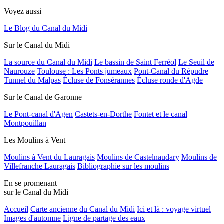
Voyez aussi
Le Blog du Canal du Midi
Sur le Canal du Midi
La source du Canal du Midi
Le bassin de Saint Ferréol
Le Seuil de
Naurouze
Toulouse : Les Ponts jumeaux
Pont-Canal du Répudre
Tunnel du Malpas
Écluse de Fonsérannes
Écluse ronde d'Agde
Sur le Canal de Garonne
Le Pont-canal d'Agen
Castets-en-Dorthe
Fontet et le canal
Montpouillan
Les Moulins à Vent
Moulins à Vent du Lauragais
Moulins de Castelnaudary
Moulins de
Villefranche Lauragais
Bibliographie sur les moulins
En se promenant
sur le Canal du Midi
Accueil
Carte ancienne du Canal du Midi
Ici et là : voyage virtuel
Images d'automne
Ligne de partage des eaux