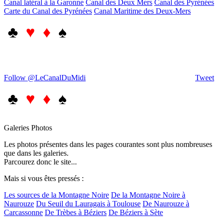
Canal latéral à la Garonne
Canal des Deux Mers
Canal des Pyrénées
Carte du Canal des Pyrénées
Canal Maritime des Deux-Mers
♣
♥ ♦
♠
Follow @LeCanalDuMidi
Tweet
♣
♥ ♦
♠
Galeries Photos
Les photos présentes dans les pages courantes sont plus nombreuses
que dans les galeries.
Parcourez donc le site...
Mais si vous êtes pressés :
Les sources de la Montagne Noire
De la Montagne Noire à
Naurouze
Du Seuil du Lauragais à Toulouse
De Naurouze à
Carcassonne
De Trèbes à Béziers
De Béziers à Sète