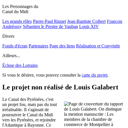
Les Personnages du
Canal du Midi
Les grands rôles
Pierre-Paul Riquet
Jean-Baptiste Colbert
François
Andréossy
Sébastien le Prestre de Vauban
Louis XIV
Divers
Fonds d'écran
Partenaires
Page des liens
Réalisation et Copyright
Ailleurs...
Écluse des Lorrains
Si vous le désirez, vous pouvez consulter la
carte du projet
.
Le projet non réalisé de Louis Galabert
Le Canal des Pyrénées, c'est
un projet fou, mais pas du tout
irréalisable. Il s'agissait de
poursuivre le Canal du Midi
vers les Pyrénées, et rejoindre
l'Atlantique à Bayonne. Ce