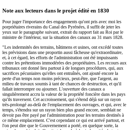
Note aux lecteurs dans le projet édité en 1830
Pour juger l'importance des engagements qu'ont pris avec moi les
porpriétaires riverains du Canal des Pyrénées, il suffit de jeter les
yeux sur le paragraphe suivant, extrait du rapport fait au Roi par le
ministre de l'intérieur, sur la situation des canaux au 31 mars 1828.
"Les indemnités des terrains, bâtimens et usines, ont excédé toutes
les prévisions dans une proportin aussi fâcheuse qu'extraordinaire,
et, à cet égard, les efforts de l'administration ont été impuissants
contre les prétentions immodérées des propriétaires. Les recours aux
tribunaux ont donné lieu partout à de longues procédures, qui, aux
sacrifices pécuniaires qu'elles ont entraînés, ont ajouté encore la
perte d'un temps non moins précieux, peut-être, que l'argent, au
milieu de travaux soumis à tant de chances de destruction, et qu'il
fallait interrompre ou ajourner. L'ouverture des canaux a
singulièrement accru la valeur de la propriété foncière dans les pays
qu'ils traversent. Cet accroissement, qui s'étend déjà sur un rayon
très-prolongé au-delà de l'emplacement des ouvrages, et qui, avec le
temps, s'étendra sur un rayon bien plus grand encore, semblait ne
devoir pas être payé par l'administration pour les terrains destinés à
ce même emplacement. C'est cependant ce qui est arrivé partout, et
l'on peut dire que le Gouvernement a porté, en quelque sorte, la