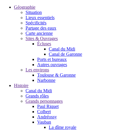
Géographie
Situation
Lieux essentiels
Spécificités
Partage des eaux
Carte ancienne
Sites & Ouvrages
Écluses
Canal du Midi
Canal de Garonne
Ports et bureaux
Autres ouvrages
Les environs
Toulouse & Garonne
Narbonne
Histoire
Canal du Midi
Grands rôles
Grands personnages
Paul Riquet
Colbert
Andréossy
Vauban
La dîme royale