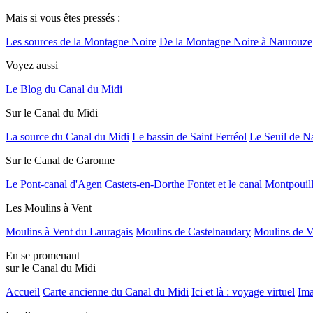
Mais si vous êtes pressés :
Les sources de la Montagne Noire
De la Montagne Noire à Naurouze
Voyez aussi
Le Blog du Canal du Midi
Sur le Canal du Midi
La source du Canal du Midi
Le bassin de Saint Ferréol
Le Seuil de N
Sur le Canal de Garonne
Le Pont-canal d'Agen
Castets-en-Dorthe
Fontet et le canal
Montpouil
Les Moulins à Vent
Moulins à Vent du Lauragais
Moulins de Castelnaudary
Moulins de V
En se promenant
sur le Canal du Midi
Accueil
Carte ancienne du Canal du Midi
Ici et là : voyage virtuel
Ima