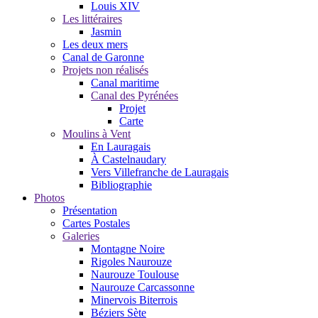
Louis XIV
Les littéraires
Jasmin
Les deux mers
Canal de Garonne
Projets non réalisés
Canal maritime
Canal des Pyrénées
Projet
Carte
Moulins à Vent
En Lauragais
À Castelnaudary
Vers Villefranche de Lauragais
Bibliographie
Photos
Présentation
Cartes Postales
Galeries
Montagne Noire
Rigoles Naurouze
Naurouze Toulouse
Naurouze Carcassonne
Minervois Biterrois
Béziers Sète