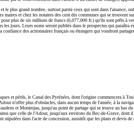
, et le plus grand nombre, surtout parmi ceux qui sont dans l'aisance, ont
 les maires et chez les notaires des cent dix communes qui se trouvent su
rit pour plus de six millions de francs (6,077,000 fr.) qu'ils sont prêts à
s les jours. Leurs noms seront publiés dans le prospectus qui paraîtra e
 la confiance des actionnaires français ou étrangers qui voudront partage
isques et périls, le Canal des Pyrénées, dont l'origine commencera à To
dour n'offre plus d'obstacles, dans aucun temps de l'année, à la naviga
udens et Montrejau, jusqu'au point de partage qui se trouve au bas du c
e, ainsi que celle de l'Adour, jusqu'aux environs du Bec-de-Grave, dont il 
nt stipulées dans l'acte de concession, aussitôt que les plans et devis de