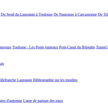
Du Seuil du Lauragais à Toulouse
De Naurouze à Carcassonne
De Trè
aurouze
Toulouse : Les Ponts jumeaux
Pont-Canal du Répudre
Tunnel 
lan
illefranche Lauragais
Bibliographie sur les moulins
ges d'automne
Ligne de partage des eaux