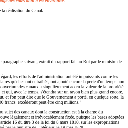
tage des côtes dont il est environné."
 la réalisation du Canal.
e paragraphe suivant, extrait du rapport fait au Roi par le ministre de
égard, les efforts de l'administration ont été impuissants contre les
aires qu'elles ont entraînés, ont ajouté encore la perte d'un temps non
L'ouverture des canaux a singulièrement accru la valeur de la propriété
 et qui, avec le temps, s'étendra sur un rayon bien plus grand encore,
ut, et l'on peut dire que le Gouvernement a porté, en quelque sorte, la
00 francs, excéderont peut être cinq millions."
au sujet des canaux dont la construction est à la charge du
rouve légalement et irrévocablement fixée, puisque les bases adoptées
rticle 16 du titre 3 de la loi du 8 mars 1810, sur les expropriations
é par le ministre de l'intérieur, le 19 mai 1828.