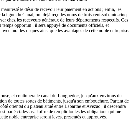
 manifesté le désir de recevoir leur paiement en actions ; enfin, les
r la ligne du Canal, ont déjà reçu les noms de trois cent-soixante-cinq
 verser chez les receveurs généraux de leurs départements respectifs. Ces
n temps opportun ; il sera appuyé de documents officiels, et
r avec moi les risques ainsi que les avantages de cette noble entreprise.
ulouse, et continuera le canal du Languedoc, jusqu'aux environs du
tion de toutes sortes de bâtiments, jusqu'à son embouchure. Partant de
ôté oriental du plateau situé entre Labarthe et Avezac ; il descendra
est parlé ci-dessus. J'offre de remplir toutes les obligations qui me
 cette noble entreprise seront levés, présentés et approuvés.