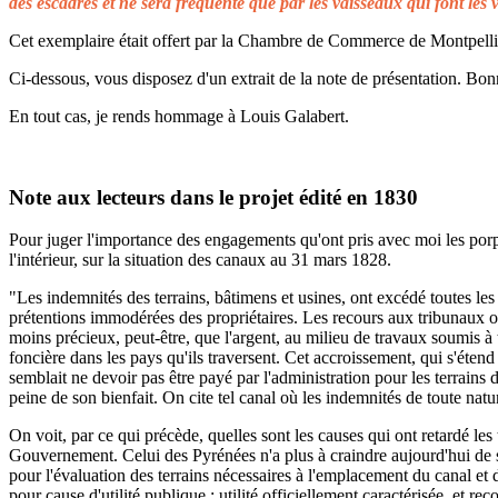
des escadres et ne sera fréquenté que par les vaisseaux qui font les 
Cet exemplaire était offert par la Chambre de Commerce de Montpellier 
Ci-dessous, vous disposez d'un extrait de la note de présentation. Bonn
En tout cas, je rends hommage à Louis Galabert.
Note aux lecteurs dans le projet édité en 1830
Pour juger l'importance des engagements qu'ont pris avec moi les porprié
l'intérieur, sur la situation des canaux au 31 mars 1828.
"Les indemnités des terrains, bâtimens et usines, ont excédé toutes les 
prétentions immodérées des propriétaires. Les recours aux tribunaux on
moins précieux, peut-être, que l'argent, au milieu de travaux soumis à t
foncière dans les pays qu'ils traversent. Cet accroissement, qui s'éten
semblait ne devoir pas être payé par l'administration pour les terrains
peine de son bienfait. On cite tel canal où les indemnités de toute natu
On voit, par ce qui précède, quelles sont les causes qui ont retardé le
Gouvernement. Celui des Pyrénées n'a plus à craindre aujourd'hui de s
pour l'évaluation des terrains nécessaires à l'emplacement du canal et 
pour cause d'utilité publique ; utilité officiellement caractérisée, et 