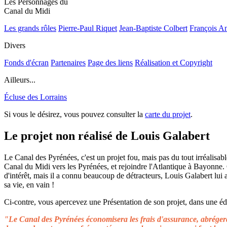
Les Personnages du
Canal du Midi
Les grands rôles
Pierre-Paul Riquet
Jean-Baptiste Colbert
François A
Divers
Fonds d'écran
Partenaires
Page des liens
Réalisation et Copyright
Ailleurs...
Écluse des Lorrains
Si vous le désirez, vous pouvez consulter la
carte du projet
.
Le projet non réalisé de Louis Galabert
Le Canal des Pyrénées, c'est un projet fou, mais pas du tout irréalisable
Canal du Midi vers les Pyrénées, et rejoindre l'Atlantique à Bayonne.
d'intérêt, mais il a connu beaucoup de détracteurs, Louis Galabert lui
sa vie, en vain !
Ci-contre, vous apercevez une Présentation de son projet, dans une édit
"Le Canal des Pyrénées économisera les frais d'assurance, abrégera 