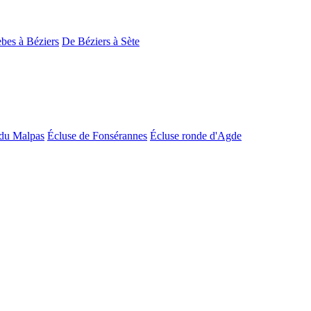
bes à Béziers
De Béziers à Sète
du Malpas
Écluse de Fonsérannes
Écluse ronde d'Agde