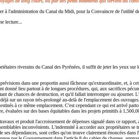
voyages de long cours, ou par des petits bâtiments qui servent au cabo
à l'administration du Canal du Midi, pour la Convaincre de l'utilité de
e lecture...
taires riverains du Canal des Pyrénées, il suffit de jeter les yeux sur l
prévisions dans une proportin aussi fâcheuse qu'extraordinaire, et, à cet 
t donné lieu partout à de longues procédures, qui, aux sacrifices pécuni
ant de chances de destruction, et qu'il fallait interrompre ou ajourner. 
d déjà sur un rayon très-prolongé au-delà de l'emplacement des ouvrages,
 destinés à ce même emplacement. C'est cependant ce qui est arrivé parto
re, évaluées sur des bases équitables dans les projets primitifs à 1,500,0
s travaux et produit l'accroissement de dépenses signalé dans ce rapport, 
emblables inconvénients. L'indemnité à accorder aux propriétaires se t
de ses dépendances, sont celles qu'on trouve clairement énoncées dans l'a
reconnue par le Gouvernement dans l'article 8 du cahier de charges, approuv