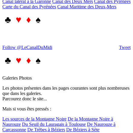
Canal latéral à la Garonne
Canal des Deux Mers
Canal des Pyrénées
Carte du Canal des Pyrénées
Canal Maritime des Deux-Mers
♣
♥ ♦
♠
Follow @LeCanalDuMidi
Tweet
♣
♥ ♦
♠
Galeries Photos
Les photos présentes dans les pages courantes sont plus nombreuses
que dans les galeries.
Parcourez donc le site...
Mais si vous êtes pressés :
Les sources de la Montagne Noire
De la Montagne Noire à
Naurouze
Du Seuil du Lauragais à Toulouse
De Naurouze à
Carcassonne
De Trèbes à Béziers
De Béziers à Sète