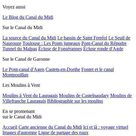
Voyez aussi
Le Blog du Canal du Midi
Sur le Canal du Midi
La source du Canal du Midi
Le bassin de Saint Ferréol
Le Seuil de
Naurouze
Toulouse : Les Ponts jumeaux
Pont-Canal du Répudre
Tunnel du Malpas
Écluse de Fonsérannes
Écluse ronde d'Agde
Sur le Canal de Garonne
Le Pont-canal d'Agen
Castets-en-Dorthe
Fontet et le canal
Montpouillan
Les Moulins à Vent
Moulins à Vent du Lauragais
Moulins de Castelnaudary
Moulins de
Villefranche Lauragais
Bibliographie sur les moulins
En se promenant
sur le Canal du Midi
Accueil
Carte ancienne du Canal du Midi
Ici et là : voyage virtuel
Images d'automne
Ligne de partage des eaux