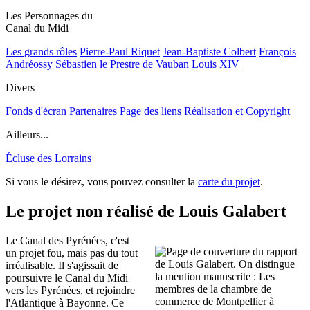
Les Personnages du
Canal du Midi
Les grands rôles
Pierre-Paul Riquet
Jean-Baptiste Colbert
François
Andréossy
Sébastien le Prestre de Vauban
Louis XIV
Divers
Fonds d'écran
Partenaires
Page des liens
Réalisation et Copyright
Ailleurs...
Écluse des Lorrains
Si vous le désirez, vous pouvez consulter la
carte du projet
.
Le projet non réalisé de Louis Galabert
Le Canal des Pyrénées, c'est
un projet fou, mais pas du tout
irréalisable. Il s'agissait de
poursuivre le Canal du Midi
vers les Pyrénées, et rejoindre
l'Atlantique à Bayonne. Ce