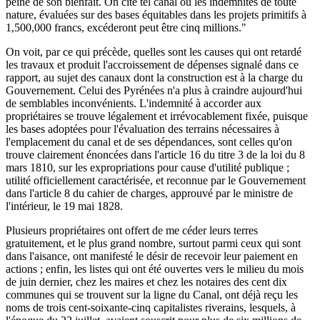
peine de son bienfait. On cite tel canal où les indemnités de toute
nature, évaluées sur des bases équitables dans les projets primitifs à
1,500,000 francs, excéderont peut être cinq millions."
On voit, par ce qui précède, quelles sont les causes qui ont retardé
les travaux et produit l'accroissement de dépenses signalé dans ce
rapport, au sujet des canaux dont la construction est à la charge du
Gouvernement. Celui des Pyrénées n'a plus à craindre aujourd'hui
de semblables inconvénients. L'indemnité à accorder aux
propriétaires se trouve légalement et irrévocablement fixée, puisque
les bases adoptées pour l'évaluation des terrains nécessaires à
l'emplacement du canal et de ses dépendances, sont celles qu'on
trouve clairement énoncées dans l'article 16 du titre 3 de la loi du 8
mars 1810, sur les expropriations pour cause d'utilité publique ;
utilité officiellement caractérisée, et reconnue par le Gouvernement
dans l'article 8 du cahier de charges, approuvé par le ministre de
l'intérieur, le 19 mai 1828.
Plusieurs propriétaires ont offert de me céder leurs terres
gratuitement, et le plus grand nombre, surtout parmi ceux qui sont
dans l'aisance, ont manifesté le désir de recevoir leur paiement en
actions ; enfin, les listes qui ont été ouvertes vers le milieu du mois
de juin dernier, chez les maires et chez les notaires des cent dix
communes qui se trouvent sur la ligne du Canal, ont déjà reçu les
noms de trois cent-soixante-cinq capitalistes riverains, lesquels, à