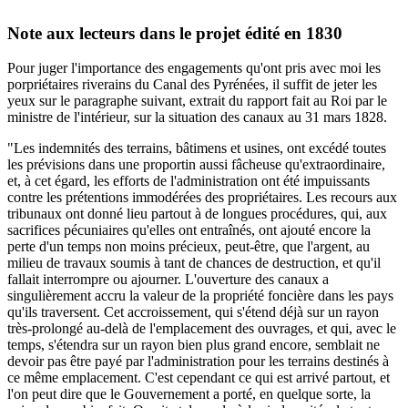
Note aux lecteurs dans le projet édité en 1830
Pour juger l'importance des engagements qu'ont pris avec moi les
porpriétaires riverains du Canal des Pyrénées, il suffit de jeter les
yeux sur le paragraphe suivant, extrait du rapport fait au Roi par le
ministre de l'intérieur, sur la situation des canaux au 31 mars 1828.
"Les indemnités des terrains, bâtimens et usines, ont excédé toutes
les prévisions dans une proportin aussi fâcheuse qu'extraordinaire,
et, à cet égard, les efforts de l'administration ont été impuissants
contre les prétentions immodérées des propriétaires. Les recours aux
tribunaux ont donné lieu partout à de longues procédures, qui, aux
sacrifices pécuniaires qu'elles ont entraînés, ont ajouté encore la
perte d'un temps non moins précieux, peut-être, que l'argent, au
milieu de travaux soumis à tant de chances de destruction, et qu'il
fallait interrompre ou ajourner. L'ouverture des canaux a
singulièrement accru la valeur de la propriété foncière dans les pays
qu'ils traversent. Cet accroissement, qui s'étend déjà sur un rayon
très-prolongé au-delà de l'emplacement des ouvrages, et qui, avec le
temps, s'étendra sur un rayon bien plus grand encore, semblait ne
devoir pas être payé par l'administration pour les terrains destinés à
ce même emplacement. C'est cependant ce qui est arrivé partout, et
l'on peut dire que le Gouvernement a porté, en quelque sorte, la