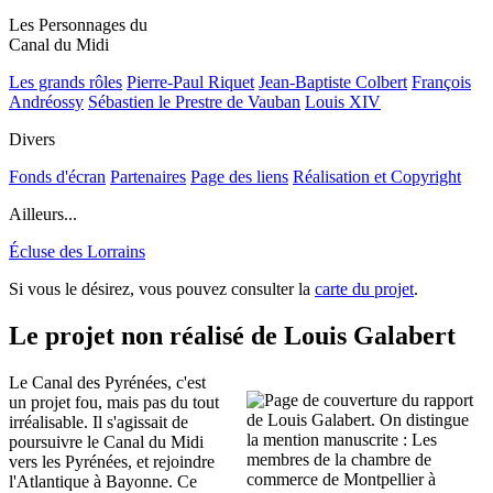
Les Personnages du
Canal du Midi
Les grands rôles
Pierre-Paul Riquet
Jean-Baptiste Colbert
François
Andréossy
Sébastien le Prestre de Vauban
Louis XIV
Divers
Fonds d'écran
Partenaires
Page des liens
Réalisation et Copyright
Ailleurs...
Écluse des Lorrains
Si vous le désirez, vous pouvez consulter la
carte du projet
.
Le projet non réalisé de Louis Galabert
Le Canal des Pyrénées, c'est
un projet fou, mais pas du tout
irréalisable. Il s'agissait de
poursuivre le Canal du Midi
vers les Pyrénées, et rejoindre
l'Atlantique à Bayonne. Ce