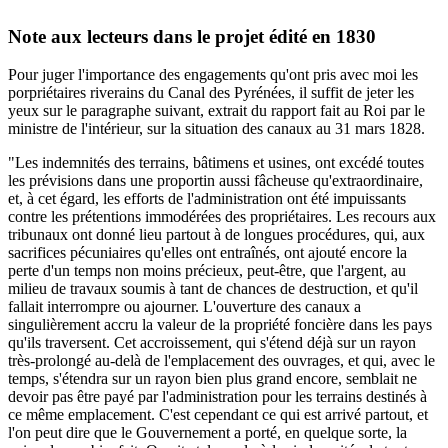
Note aux lecteurs dans le projet édité en 1830
Pour juger l'importance des engagements qu'ont pris avec moi les
porpriétaires riverains du Canal des Pyrénées, il suffit de jeter les
yeux sur le paragraphe suivant, extrait du rapport fait au Roi par le
ministre de l'intérieur, sur la situation des canaux au 31 mars 1828.
"Les indemnités des terrains, bâtimens et usines, ont excédé toutes
les prévisions dans une proportin aussi fâcheuse qu'extraordinaire,
et, à cet égard, les efforts de l'administration ont été impuissants
contre les prétentions immodérées des propriétaires. Les recours aux
tribunaux ont donné lieu partout à de longues procédures, qui, aux
sacrifices pécuniaires qu'elles ont entraînés, ont ajouté encore la
perte d'un temps non moins précieux, peut-être, que l'argent, au
milieu de travaux soumis à tant de chances de destruction, et qu'il
fallait interrompre ou ajourner. L'ouverture des canaux a
singulièrement accru la valeur de la propriété foncière dans les pays
qu'ils traversent. Cet accroissement, qui s'étend déjà sur un rayon
très-prolongé au-delà de l'emplacement des ouvrages, et qui, avec le
temps, s'étendra sur un rayon bien plus grand encore, semblait ne
devoir pas être payé par l'administration pour les terrains destinés à
ce même emplacement. C'est cependant ce qui est arrivé partout, et
l'on peut dire que le Gouvernement a porté, en quelque sorte, la