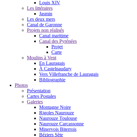
Louis XIV
Les littéraires
Jasmin
Les deux mers
Canal de Garonne
Projets non réalisés
Canal maritime
Canal des Pyrénées
Projet
Carte
Moulins à Vent
En Lauragais
À Castelnaudary
Vers Villefranche de Lauragais
Bibliographie
Photos
Présentation
Cartes Postales
Galeries
Montagne Noire
Rigoles Naurouze
Naurouze Toulouse
Naurouze Carcassonne
Minervois Biterrois
Béziers Sète