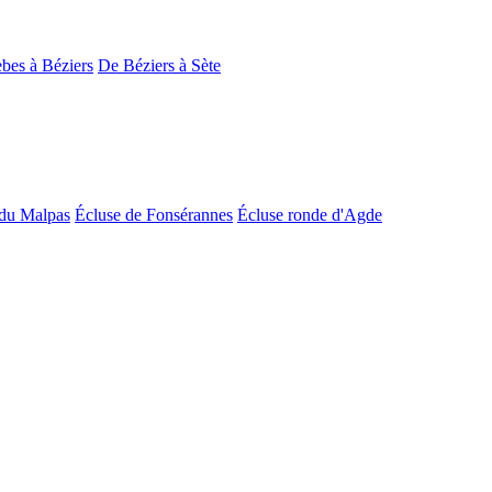
bes à Béziers
De Béziers à Sète
du Malpas
Écluse de Fonsérannes
Écluse ronde d'Agde