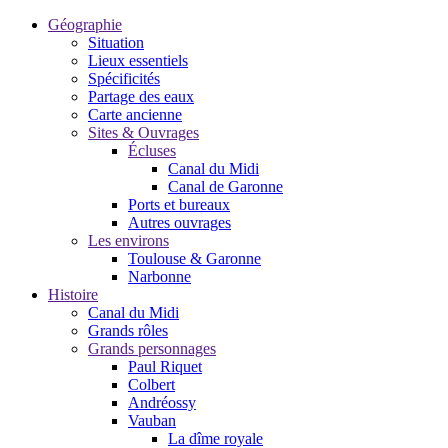
Géographie
Situation
Lieux essentiels
Spécificités
Partage des eaux
Carte ancienne
Sites & Ouvrages
Écluses
Canal du Midi
Canal de Garonne
Ports et bureaux
Autres ouvrages
Les environs
Toulouse & Garonne
Narbonne
Histoire
Canal du Midi
Grands rôles
Grands personnages
Paul Riquet
Colbert
Andréossy
Vauban
La dîme royale