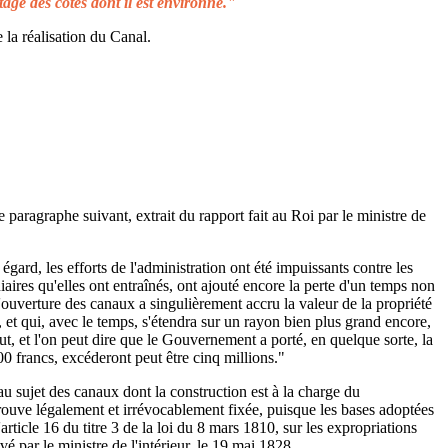
tage des côtes dont il est environné."
 la réalisation du Canal.
e paragraphe suivant, extrait du rapport fait au Roi par le ministre de
égard, les efforts de l'administration ont été impuissants contre les
aires qu'elles ont entraînés, ont ajouté encore la perte d'un temps non
L'ouverture des canaux a singulièrement accru la valeur de la propriété
 et qui, avec le temps, s'étendra sur un rayon bien plus grand encore,
ut, et l'on peut dire que le Gouvernement a porté, en quelque sorte, la
00 francs, excéderont peut être cinq millions."
au sujet des canaux dont la construction est à la charge du
rouve légalement et irrévocablement fixée, puisque les bases adoptées
rticle 16 du titre 3 de la loi du 8 mars 1810, sur les expropriations
é par le ministre de l'intérieur, le 19 mai 1828.