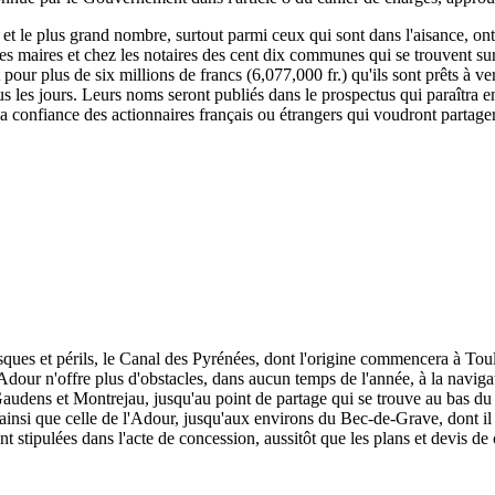
, et le plus grand nombre, surtout parmi ceux qui sont dans l'aisance, ont
 les maires et chez les notaires des cent dix communes qui se trouvent su
rit pour plus de six millions de francs (6,077,000 fr.) qu'ils sont prêts à
s les jours. Leurs noms seront publiés dans le prospectus qui paraîtra e
 la confiance des actionnaires français ou étrangers qui voudront partage
isques et périls, le Canal des Pyrénées, dont l'origine commencera à To
dour n'offre plus d'obstacles, dans aucun temps de l'année, à la naviga
udens et Montrejau, jusqu'au point de partage qui se trouve au bas du c
e, ainsi que celle de l'Adour, jusqu'aux environs du Bec-de-Grave, dont il 
nt stipulées dans l'acte de concession, aussitôt que les plans et devis de