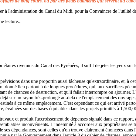
voyages de long cours, ou par des petits bâtiments qui servent au cabo
à l'administration du Canal du Midi, pour la Convaincre de l'utilité de
e lecture...
taires riverains du Canal des Pyrénées, il suffit de jeter les yeux sur l
prévisions dans une proportin aussi fâcheuse qu'extraordinaire, et, à cet 
t donné lieu partout à de longues procédures, qui, aux sacrifices pécuni
ant de chances de destruction, et qu'il fallait interrompre ou ajourner. 
d déjà sur un rayon très-prolongé au-delà de l'emplacement des ouvrages,
 destinés à ce même emplacement. C'est cependant ce qui est arrivé parto
re, évaluées sur des bases équitables dans les projets primitifs à 1,500,0
s travaux et produit l'accroissement de dépenses signalé dans ce rapport, 
emblables inconvénients. L'indemnité à accorder aux propriétaires se t
de ses dépendances, sont celles qu'on trouve clairement énoncées dans l'a
reconnue par le Gouvernement dans l'article 8 du cahier de charges, approuv