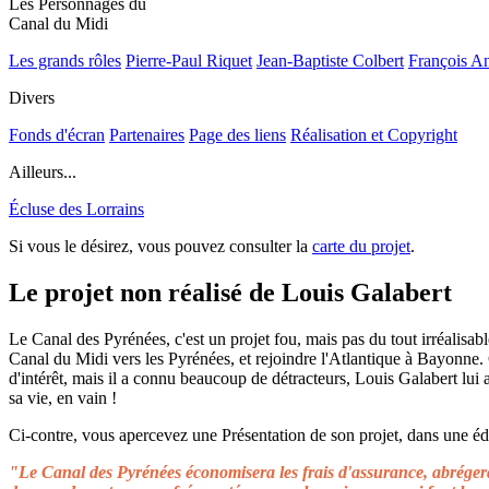
Les Personnages du
Canal du Midi
Les grands rôles
Pierre-Paul Riquet
Jean-Baptiste Colbert
François A
Divers
Fonds d'écran
Partenaires
Page des liens
Réalisation et Copyright
Ailleurs...
Écluse des Lorrains
Si vous le désirez, vous pouvez consulter la
carte du projet
.
Le projet non réalisé de Louis Galabert
Le Canal des Pyrénées, c'est un projet fou, mais pas du tout irréalisable
Canal du Midi vers les Pyrénées, et rejoindre l'Atlantique à Bayonne.
d'intérêt, mais il a connu beaucoup de détracteurs, Louis Galabert lui
sa vie, en vain !
Ci-contre, vous apercevez une Présentation de son projet, dans une édit
"Le Canal des Pyrénées économisera les frais d'assurance, abrégera 