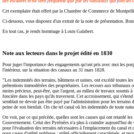
des escadres et ne sera fréquenté que par les vaisseaux qui font les 
Cet exemplaire était offert par la Chambre de Commerce de Montpellier 
Ci-dessous, vous disposez d'un extrait de la note de présentation. Bonn
En tout cas, je rends hommage à Louis Galabert.
Note aux lecteurs dans le projet édité en 1830
Pour juger l'importance des engagements qu'ont pris avec moi les porprié
l'intérieur, sur la situation des canaux au 31 mars 1828.
"Les indemnités des terrains, bâtimens et usines, ont excédé toutes les 
prétentions immodérées des propriétaires. Les recours aux tribunaux on
moins précieux, peut-être, que l'argent, au milieu de travaux soumis à t
foncière dans les pays qu'ils traversent. Cet accroissement, qui s'éten
semblait ne devoir pas être payé par l'administration pour les terrains
peine de son bienfait. On cite tel canal où les indemnités de toute natu
On voit, par ce qui précède, quelles sont les causes qui ont retardé le
Gouvernement. Celui des Pyrénées n'a plus à craindre aujourd'hui de s
pour l'évaluation des terrains nécessaires à l'emplacement du canal et 
pour cause d'utilité publique ; utilité officiellement caractérisée, et 