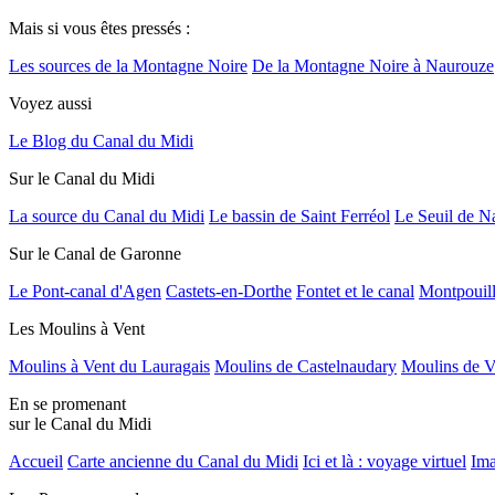
Mais si vous êtes pressés :
Les sources de la Montagne Noire
De la Montagne Noire à Naurouze
Voyez aussi
Le Blog du Canal du Midi
Sur le Canal du Midi
La source du Canal du Midi
Le bassin de Saint Ferréol
Le Seuil de N
Sur le Canal de Garonne
Le Pont-canal d'Agen
Castets-en-Dorthe
Fontet et le canal
Montpouil
Les Moulins à Vent
Moulins à Vent du Lauragais
Moulins de Castelnaudary
Moulins de V
En se promenant
sur le Canal du Midi
Accueil
Carte ancienne du Canal du Midi
Ici et là : voyage virtuel
Ima