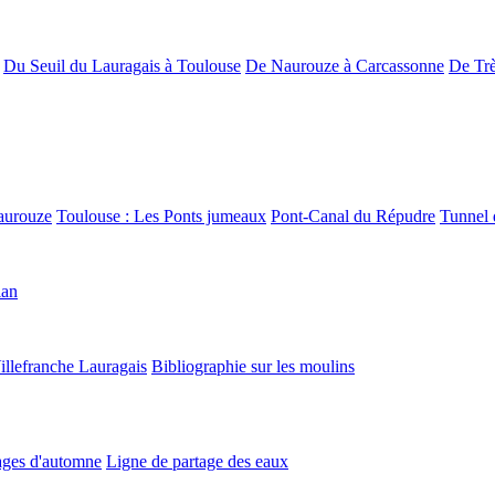
Du Seuil du Lauragais à Toulouse
De Naurouze à Carcassonne
De Trè
aurouze
Toulouse : Les Ponts jumeaux
Pont-Canal du Répudre
Tunnel 
lan
illefranche Lauragais
Bibliographie sur les moulins
ges d'automne
Ligne de partage des eaux