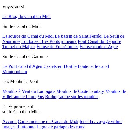
Voyez aussi
Le Blog du Canal du Midi
Sur le Canal du Midi
La source du Canal du Midi
Le bassin de Saint Ferréol
Le Seuil de
Naurouze
Toulouse : Les Ponts jumeaux
Pont-Canal du Répudre
Tunnel du Malpas
Écluse de Fonsérannes
Écluse ronde d'Agde
Sur le Canal de Garonne
Le Pont-canal d'Agen
Castets-en-Dorthe
Fontet et le canal
Montpouillan
Les Moulins à Vent
Moulins à Vent du Lauragais
Moulins de Castelnaudary
Moulins de
Villefranche Lauragais
Bibliographie sur les moulins
En se promenant
sur le Canal du Midi
Accueil
Carte ancienne du Canal du Midi
Ici et là : voyage virtuel
Images d'automne
Ligne de partage des eaux