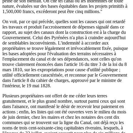
peine de son bienfait. On cite tel canal où les indemnités de toute
nature, évaluées sur des bases équitables dans les projets primitifs à
1,500,000 francs, excéderont peut être cinq millions."
On voit, par ce qui précède, quelles sont les causes qui ont retardé
les travaux et produit l'accroissement de dépenses signalé dans ce
rapport, au sujet des canaux dont la construction est à la charge du
Gouvernement. Celui des Pyrénées n'a plus à craindre aujourd'hui
de semblables inconvénients. L'indemnité à accorder aux
propriétaires se trouve légalement et irrévocablement fixée, puisque
les bases adoptées pour l'évaluation des terrains nécessaires à
l'emplacement du canal et de ses dépendances, sont celles qu'on
trouve clairement énoncées dans l'article 16 du titre 3 de la loi du 8
mars 1810, sur les expropriations pour cause d'utilité publique ;
utilité officiellement caractérisée, et reconnue par le Gouvernement
dans l'article 8 du cahier de charges, approuvé par le ministre de
l'intérieur, le 19 mai 1828.
Plusieurs propriétaires ont offert de me céder leurs terres
gratuitement, et le plus grand nombre, surtout parmi ceux qui sont
dans l'aisance, ont manifesté le désir de recevoir leur paiement en
actions ; enfin, les listes qui ont été ouvertes vers le milieu du mois
de juin dernier, chez les maires et chez les notaires des cent dix
communes qui se trouvent sur la ligne du Canal, ont déjà reçu les
noms de trois cent-soixante-cinq capitalistes riverains, lesquels, à