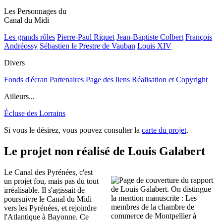
Les Personnages du
Canal du Midi
Les grands rôles
Pierre-Paul Riquet
Jean-Baptiste Colbert
François
Andréossy
Sébastien le Prestre de Vauban
Louis XIV
Divers
Fonds d'écran
Partenaires
Page des liens
Réalisation et Copyright
Ailleurs...
Écluse des Lorrains
Si vous le désirez, vous pouvez consulter la
carte du projet
.
Le projet non réalisé de Louis Galabert
Le Canal des Pyrénées, c'est
un projet fou, mais pas du tout
irréalisable. Il s'agissait de
poursuivre le Canal du Midi
vers les Pyrénées, et rejoindre
l'Atlantique à Bayonne. Ce