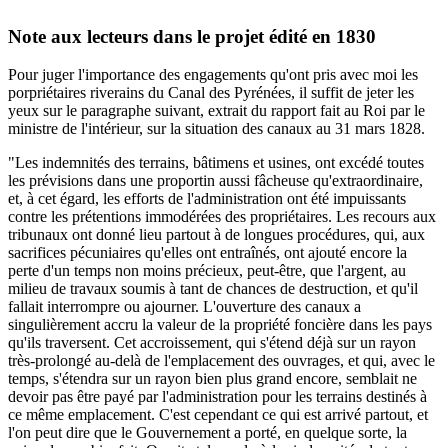
Note aux lecteurs dans le projet édité en 1830
Pour juger l'importance des engagements qu'ont pris avec moi les
porpriétaires riverains du Canal des Pyrénées, il suffit de jeter les
yeux sur le paragraphe suivant, extrait du rapport fait au Roi par le
ministre de l'intérieur, sur la situation des canaux au 31 mars 1828.
"Les indemnités des terrains, bâtimens et usines, ont excédé toutes
les prévisions dans une proportin aussi fâcheuse qu'extraordinaire,
et, à cet égard, les efforts de l'administration ont été impuissants
contre les prétentions immodérées des propriétaires. Les recours aux
tribunaux ont donné lieu partout à de longues procédures, qui, aux
sacrifices pécuniaires qu'elles ont entraînés, ont ajouté encore la
perte d'un temps non moins précieux, peut-être, que l'argent, au
milieu de travaux soumis à tant de chances de destruction, et qu'il
fallait interrompre ou ajourner. L'ouverture des canaux a
singulièrement accru la valeur de la propriété foncière dans les pays
qu'ils traversent. Cet accroissement, qui s'étend déjà sur un rayon
très-prolongé au-delà de l'emplacement des ouvrages, et qui, avec le
temps, s'étendra sur un rayon bien plus grand encore, semblait ne
devoir pas être payé par l'administration pour les terrains destinés à
ce même emplacement. C'est cependant ce qui est arrivé partout, et
l'on peut dire que le Gouvernement a porté, en quelque sorte, la