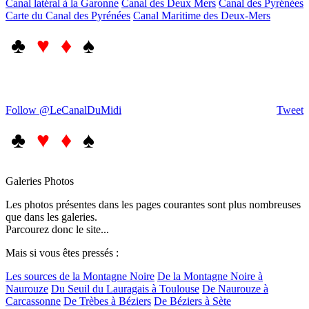
Canal latéral à la Garonne
Canal des Deux Mers
Canal des Pyrénées
Carte du Canal des Pyrénées
Canal Maritime des Deux-Mers
♣
♥ ♦
♠
Follow @LeCanalDuMidi
Tweet
♣
♥ ♦
♠
Galeries Photos
Les photos présentes dans les pages courantes sont plus nombreuses
que dans les galeries.
Parcourez donc le site...
Mais si vous êtes pressés :
Les sources de la Montagne Noire
De la Montagne Noire à
Naurouze
Du Seuil du Lauragais à Toulouse
De Naurouze à
Carcassonne
De Trèbes à Béziers
De Béziers à Sète