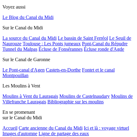
Voyez aussi
Le Blog du Canal du Midi
Sur le Canal du Midi
La source du Canal du Midi
Le bassin de Saint Ferréol
Le Seuil de
Naurouze
Toulouse : Les Ponts jumeaux
Pont-Canal du Répudre
Tunnel du Malpas
Écluse de Fonsérannes
Écluse ronde d'Agde
Sur le Canal de Garonne
Le Pont-canal d'Agen
Castets-en-Dorthe
Fontet et le canal
Montpouillan
Les Moulins à Vent
Moulins à Vent du Lauragais
Moulins de Castelnaudary
Moulins de
Villefranche Lauragais
Bibliographie sur les moulins
En se promenant
sur le Canal du Midi
Accueil
Carte ancienne du Canal du Midi
Ici et là : voyage virtuel
Images d'automne
Ligne de partage des eaux