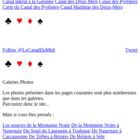
Canal latéral à la Garonne
Canal des Deux Mers
Canal des Pyrénées
Carte du Canal des Pyrénées
Canal Maritime des Deux-Mers
♣
♥ ♦
♠
Follow @LeCanalDuMidi
Tweet
♣
♥ ♦
♠
Galeries Photos
Les photos présentes dans les pages courantes sont plus nombreuses
que dans les galeries.
Parcourez donc le site...
Mais si vous êtes pressés :
Les sources de la Montagne Noire
De la Montagne Noire à
Naurouze
Du Seuil du Lauragais à Toulouse
De Naurouze à
Carcassonne
De Trèbes à Béziers
De Béziers à Sète