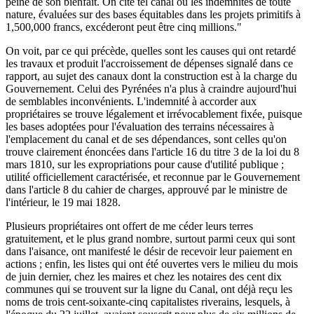
peine de son bienfait. On cite tel canal où les indemnités de toute
nature, évaluées sur des bases équitables dans les projets primitifs à
1,500,000 francs, excéderont peut être cinq millions."
On voit, par ce qui précède, quelles sont les causes qui ont retardé
les travaux et produit l'accroissement de dépenses signalé dans ce
rapport, au sujet des canaux dont la construction est à la charge du
Gouvernement. Celui des Pyrénées n'a plus à craindre aujourd'hui
de semblables inconvénients. L'indemnité à accorder aux
propriétaires se trouve légalement et irrévocablement fixée, puisque
les bases adoptées pour l'évaluation des terrains nécessaires à
l'emplacement du canal et de ses dépendances, sont celles qu'on
trouve clairement énoncées dans l'article 16 du titre 3 de la loi du 8
mars 1810, sur les expropriations pour cause d'utilité publique ;
utilité officiellement caractérisée, et reconnue par le Gouvernement
dans l'article 8 du cahier de charges, approuvé par le ministre de
l'intérieur, le 19 mai 1828.
Plusieurs propriétaires ont offert de me céder leurs terres
gratuitement, et le plus grand nombre, surtout parmi ceux qui sont
dans l'aisance, ont manifesté le désir de recevoir leur paiement en
actions ; enfin, les listes qui ont été ouvertes vers le milieu du mois
de juin dernier, chez les maires et chez les notaires des cent dix
communes qui se trouvent sur la ligne du Canal, ont déjà reçu les
noms de trois cent-soixante-cinq capitalistes riverains, lesquels, à