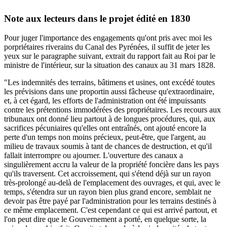
Note aux lecteurs dans le projet édité en 1830
Pour juger l'importance des engagements qu'ont pris avec moi les
porpriétaires riverains du Canal des Pyrénées, il suffit de jeter les
yeux sur le paragraphe suivant, extrait du rapport fait au Roi par le
ministre de l'intérieur, sur la situation des canaux au 31 mars 1828.
"Les indemnités des terrains, bâtimens et usines, ont excédé toutes
les prévisions dans une proportin aussi fâcheuse qu'extraordinaire,
et, à cet égard, les efforts de l'administration ont été impuissants
contre les prétentions immodérées des propriétaires. Les recours aux
tribunaux ont donné lieu partout à de longues procédures, qui, aux
sacrifices pécuniaires qu'elles ont entraînés, ont ajouté encore la
perte d'un temps non moins précieux, peut-être, que l'argent, au
milieu de travaux soumis à tant de chances de destruction, et qu'il
fallait interrompre ou ajourner. L'ouverture des canaux a
singulièrement accru la valeur de la propriété foncière dans les pays
qu'ils traversent. Cet accroissement, qui s'étend déjà sur un rayon
très-prolongé au-delà de l'emplacement des ouvrages, et qui, avec le
temps, s'étendra sur un rayon bien plus grand encore, semblait ne
devoir pas être payé par l'administration pour les terrains destinés à
ce même emplacement. C'est cependant ce qui est arrivé partout, et
l'on peut dire que le Gouvernement a porté, en quelque sorte, la