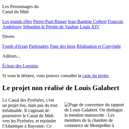
Les Personnages du
Canal du Midi
Les grands rôles
Pierre-Paul Riquet
Jean-Baptiste Colbert
François
Andréossy
Sébastien le Prestre de Vauban
Louis XIV
Divers
Fonds d'écran
Partenaires
Page des liens
Réalisation et Copyright
Ailleurs...
Écluse des Lorrains
Si vous le désirez, vous pouvez consulter la
carte du projet
.
Le projet non réalisé de Louis Galabert
Le Canal des Pyrénées, c'est
un projet fou, mais pas du tout
irréalisable. Il s'agissait de
poursuivre le Canal du Midi
vers les Pyrénées, et rejoindre
l'Atlantique à Bayonne. Ce