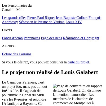
Les Personnages du
Canal du Midi
Les grands rôles
Pierre-Paul Riquet
Jean-Baptiste Colbert
François
Andréossy
Sébastien le Prestre de Vauban
Louis XIV
Divers
Fonds d'écran
Partenaires
Page des liens
Réalisation et Copyright
Ailleurs...
Écluse des Lorrains
Si vous le désirez, vous pouvez consulter la
carte du projet
.
Le projet non réalisé de Louis Galabert
Le Canal des Pyrénées, c'est
un projet fou, mais pas du tout
irréalisable. Il s'agissait de
poursuivre le Canal du Midi
vers les Pyrénées, et rejoindre
l'Atlantique à Bayonne. Ce