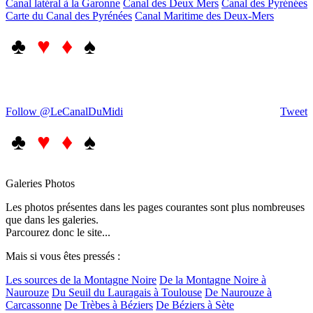
Canal latéral à la Garonne
Canal des Deux Mers
Canal des Pyrénées
Carte du Canal des Pyrénées
Canal Maritime des Deux-Mers
♣
♥ ♦
♠
Follow @LeCanalDuMidi
Tweet
♣
♥ ♦
♠
Galeries Photos
Les photos présentes dans les pages courantes sont plus nombreuses
que dans les galeries.
Parcourez donc le site...
Mais si vous êtes pressés :
Les sources de la Montagne Noire
De la Montagne Noire à
Naurouze
Du Seuil du Lauragais à Toulouse
De Naurouze à
Carcassonne
De Trèbes à Béziers
De Béziers à Sète