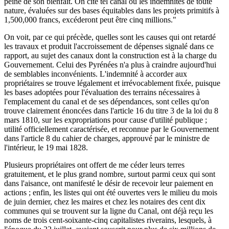
peine de son bienfait. On cite tel canal où les indemnités de toute
nature, évaluées sur des bases équitables dans les projets primitifs à
1,500,000 francs, excéderont peut être cinq millions."
On voit, par ce qui précède, quelles sont les causes qui ont retardé
les travaux et produit l'accroissement de dépenses signalé dans ce
rapport, au sujet des canaux dont la construction est à la charge du
Gouvernement. Celui des Pyrénées n'a plus à craindre aujourd'hui
de semblables inconvénients. L'indemnité à accorder aux
propriétaires se trouve légalement et irrévocablement fixée, puisque
les bases adoptées pour l'évaluation des terrains nécessaires à
l'emplacement du canal et de ses dépendances, sont celles qu'on
trouve clairement énoncées dans l'article 16 du titre 3 de la loi du 8
mars 1810, sur les expropriations pour cause d'utilité publique ;
utilité officiellement caractérisée, et reconnue par le Gouvernement
dans l'article 8 du cahier de charges, approuvé par le ministre de
l'intérieur, le 19 mai 1828.
Plusieurs propriétaires ont offert de me céder leurs terres
gratuitement, et le plus grand nombre, surtout parmi ceux qui sont
dans l'aisance, ont manifesté le désir de recevoir leur paiement en
actions ; enfin, les listes qui ont été ouvertes vers le milieu du mois
de juin dernier, chez les maires et chez les notaires des cent dix
communes qui se trouvent sur la ligne du Canal, ont déjà reçu les
noms de trois cent-soixante-cinq capitalistes riverains, lesquels, à