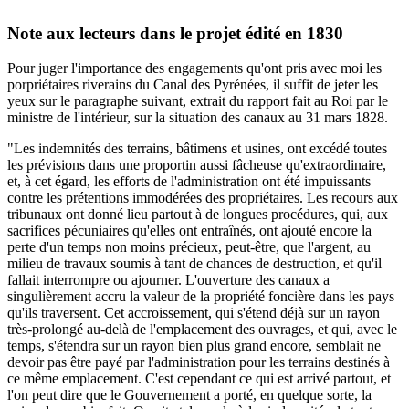
Note aux lecteurs dans le projet édité en 1830
Pour juger l'importance des engagements qu'ont pris avec moi les
porpriétaires riverains du Canal des Pyrénées, il suffit de jeter les
yeux sur le paragraphe suivant, extrait du rapport fait au Roi par le
ministre de l'intérieur, sur la situation des canaux au 31 mars 1828.
"Les indemnités des terrains, bâtimens et usines, ont excédé toutes
les prévisions dans une proportin aussi fâcheuse qu'extraordinaire,
et, à cet égard, les efforts de l'administration ont été impuissants
contre les prétentions immodérées des propriétaires. Les recours aux
tribunaux ont donné lieu partout à de longues procédures, qui, aux
sacrifices pécuniaires qu'elles ont entraînés, ont ajouté encore la
perte d'un temps non moins précieux, peut-être, que l'argent, au
milieu de travaux soumis à tant de chances de destruction, et qu'il
fallait interrompre ou ajourner. L'ouverture des canaux a
singulièrement accru la valeur de la propriété foncière dans les pays
qu'ils traversent. Cet accroissement, qui s'étend déjà sur un rayon
très-prolongé au-delà de l'emplacement des ouvrages, et qui, avec le
temps, s'étendra sur un rayon bien plus grand encore, semblait ne
devoir pas être payé par l'administration pour les terrains destinés à
ce même emplacement. C'est cependant ce qui est arrivé partout, et
l'on peut dire que le Gouvernement a porté, en quelque sorte, la