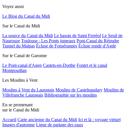
Voyez aussi
Le Blog du Canal du Midi
Sur le Canal du Midi
La source du Canal du Midi
Le bassin de Saint Ferréol
Le Seuil de
Naurouze
Toulouse : Les Ponts jumeaux
Pont-Canal du Répudre
Tunnel du Malpas
Écluse de Fonsérannes
Écluse ronde d'Agde
Sur le Canal de Garonne
Le Pont-canal d'Agen
Castets-en-Dorthe
Fontet et le canal
Montpouillan
Les Moulins à Vent
Moulins à Vent du Lauragais
Moulins de Castelnaudary
Moulins de
Villefranche Lauragais
Bibliographie sur les moulins
En se promenant
sur le Canal du Midi
Accueil
Carte ancienne du Canal du Midi
Ici et là : voyage virtuel
Images d'automne
Ligne de partage des eaux