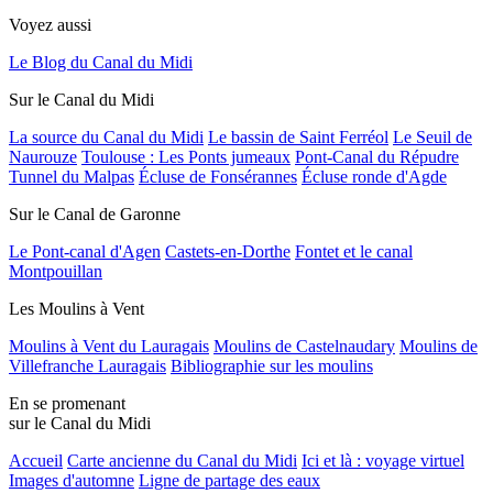
Voyez aussi
Le Blog du Canal du Midi
Sur le Canal du Midi
La source du Canal du Midi
Le bassin de Saint Ferréol
Le Seuil de
Naurouze
Toulouse : Les Ponts jumeaux
Pont-Canal du Répudre
Tunnel du Malpas
Écluse de Fonsérannes
Écluse ronde d'Agde
Sur le Canal de Garonne
Le Pont-canal d'Agen
Castets-en-Dorthe
Fontet et le canal
Montpouillan
Les Moulins à Vent
Moulins à Vent du Lauragais
Moulins de Castelnaudary
Moulins de
Villefranche Lauragais
Bibliographie sur les moulins
En se promenant
sur le Canal du Midi
Accueil
Carte ancienne du Canal du Midi
Ici et là : voyage virtuel
Images d'automne
Ligne de partage des eaux