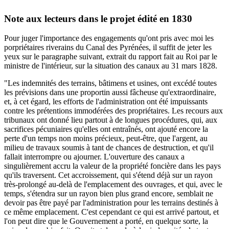
Note aux lecteurs dans le projet édité en 1830
Pour juger l'importance des engagements qu'ont pris avec moi les
porpriétaires riverains du Canal des Pyrénées, il suffit de jeter les
yeux sur le paragraphe suivant, extrait du rapport fait au Roi par le
ministre de l'intérieur, sur la situation des canaux au 31 mars 1828.
"Les indemnités des terrains, bâtimens et usines, ont excédé toutes
les prévisions dans une proportin aussi fâcheuse qu'extraordinaire,
et, à cet égard, les efforts de l'administration ont été impuissants
contre les prétentions immodérées des propriétaires. Les recours aux
tribunaux ont donné lieu partout à de longues procédures, qui, aux
sacrifices pécuniaires qu'elles ont entraînés, ont ajouté encore la
perte d'un temps non moins précieux, peut-être, que l'argent, au
milieu de travaux soumis à tant de chances de destruction, et qu'il
fallait interrompre ou ajourner. L'ouverture des canaux a
singulièrement accru la valeur de la propriété foncière dans les pays
qu'ils traversent. Cet accroissement, qui s'étend déjà sur un rayon
très-prolongé au-delà de l'emplacement des ouvrages, et qui, avec le
temps, s'étendra sur un rayon bien plus grand encore, semblait ne
devoir pas être payé par l'administration pour les terrains destinés à
ce même emplacement. C'est cependant ce qui est arrivé partout, et
l'on peut dire que le Gouvernement a porté, en quelque sorte, la