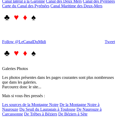
Canal latéral à la Garonne
Canal des Deux Mers
Canal des Pyrénées
Carte du Canal des Pyrénées
Canal Maritime des Deux-Mers
♣
♥ ♦
♠
Follow @LeCanalDuMidi
Tweet
♣
♥ ♦
♠
Galeries Photos
Les photos présentes dans les pages courantes sont plus nombreuses
que dans les galeries.
Parcourez donc le site...
Mais si vous êtes pressés :
Les sources de la Montagne Noire
De la Montagne Noire à
Naurouze
Du Seuil du Lauragais à Toulouse
De Naurouze à
Carcassonne
De Trèbes à Béziers
De Béziers à Sète