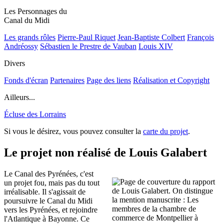
Les Personnages du
Canal du Midi
Les grands rôles
Pierre-Paul Riquet
Jean-Baptiste Colbert
François
Andréossy
Sébastien le Prestre de Vauban
Louis XIV
Divers
Fonds d'écran
Partenaires
Page des liens
Réalisation et Copyright
Ailleurs...
Écluse des Lorrains
Si vous le désirez, vous pouvez consulter la
carte du projet
.
Le projet non réalisé de Louis Galabert
Le Canal des Pyrénées, c'est
un projet fou, mais pas du tout
irréalisable. Il s'agissait de
poursuivre le Canal du Midi
vers les Pyrénées, et rejoindre
l'Atlantique à Bayonne. Ce