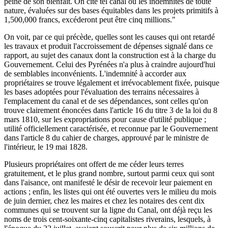
peine de son bienfait. On cite tel canal où les indemnités de toute
nature, évaluées sur des bases équitables dans les projets primitifs à
1,500,000 francs, excéderont peut être cinq millions."
On voit, par ce qui précède, quelles sont les causes qui ont retardé
les travaux et produit l'accroissement de dépenses signalé dans ce
rapport, au sujet des canaux dont la construction est à la charge du
Gouvernement. Celui des Pyrénées n'a plus à craindre aujourd'hui
de semblables inconvénients. L'indemnité à accorder aux
propriétaires se trouve légalement et irrévocablement fixée, puisque
les bases adoptées pour l'évaluation des terrains nécessaires à
l'emplacement du canal et de ses dépendances, sont celles qu'on
trouve clairement énoncées dans l'article 16 du titre 3 de la loi du 8
mars 1810, sur les expropriations pour cause d'utilité publique ;
utilité officiellement caractérisée, et reconnue par le Gouvernement
dans l'article 8 du cahier de charges, approuvé par le ministre de
l'intérieur, le 19 mai 1828.
Plusieurs propriétaires ont offert de me céder leurs terres
gratuitement, et le plus grand nombre, surtout parmi ceux qui sont
dans l'aisance, ont manifesté le désir de recevoir leur paiement en
actions ; enfin, les listes qui ont été ouvertes vers le milieu du mois
de juin dernier, chez les maires et chez les notaires des cent dix
communes qui se trouvent sur la ligne du Canal, ont déjà reçu les
noms de trois cent-soixante-cinq capitalistes riverains, lesquels, à