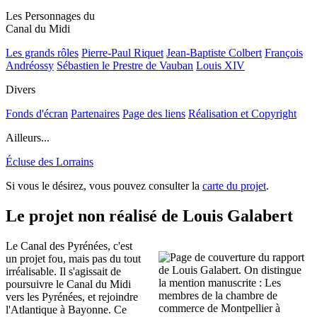
Les Personnages du
Canal du Midi
Les grands rôles
Pierre-Paul Riquet
Jean-Baptiste Colbert
François
Andréossy
Sébastien le Prestre de Vauban
Louis XIV
Divers
Fonds d'écran
Partenaires
Page des liens
Réalisation et Copyright
Ailleurs...
Écluse des Lorrains
Si vous le désirez, vous pouvez consulter la
carte du projet
.
Le projet non réalisé de Louis Galabert
Le Canal des Pyrénées, c'est
un projet fou, mais pas du tout
irréalisable. Il s'agissait de
poursuivre le Canal du Midi
vers les Pyrénées, et rejoindre
l'Atlantique à Bayonne. Ce