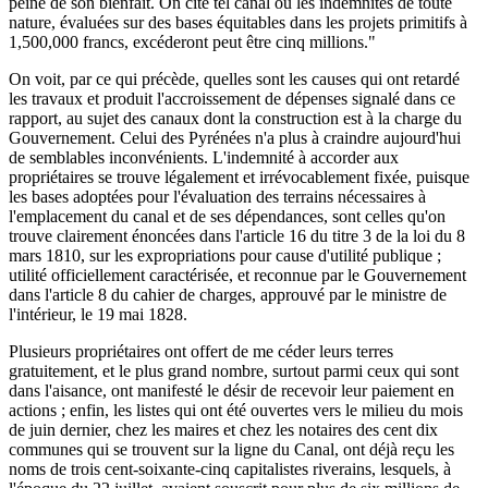
peine de son bienfait. On cite tel canal où les indemnités de toute
nature, évaluées sur des bases équitables dans les projets primitifs à
1,500,000 francs, excéderont peut être cinq millions."
On voit, par ce qui précède, quelles sont les causes qui ont retardé
les travaux et produit l'accroissement de dépenses signalé dans ce
rapport, au sujet des canaux dont la construction est à la charge du
Gouvernement. Celui des Pyrénées n'a plus à craindre aujourd'hui
de semblables inconvénients. L'indemnité à accorder aux
propriétaires se trouve légalement et irrévocablement fixée, puisque
les bases adoptées pour l'évaluation des terrains nécessaires à
l'emplacement du canal et de ses dépendances, sont celles qu'on
trouve clairement énoncées dans l'article 16 du titre 3 de la loi du 8
mars 1810, sur les expropriations pour cause d'utilité publique ;
utilité officiellement caractérisée, et reconnue par le Gouvernement
dans l'article 8 du cahier de charges, approuvé par le ministre de
l'intérieur, le 19 mai 1828.
Plusieurs propriétaires ont offert de me céder leurs terres
gratuitement, et le plus grand nombre, surtout parmi ceux qui sont
dans l'aisance, ont manifesté le désir de recevoir leur paiement en
actions ; enfin, les listes qui ont été ouvertes vers le milieu du mois
de juin dernier, chez les maires et chez les notaires des cent dix
communes qui se trouvent sur la ligne du Canal, ont déjà reçu les
noms de trois cent-soixante-cinq capitalistes riverains, lesquels, à