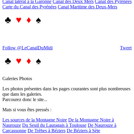
Canal latéral à la Garonne
Canal des Deux Mers
Canal des Pyrénées
Carte du Canal des Pyrénées
Canal Maritime des Deux-Mers
♣
♥ ♦
♠
Follow @LeCanalDuMidi
Tweet
♣
♥ ♦
♠
Galeries Photos
Les photos présentes dans les pages courantes sont plus nombreuses
que dans les galeries.
Parcourez donc le site...
Mais si vous êtes pressés :
Les sources de la Montagne Noire
De la Montagne Noire à
Naurouze
Du Seuil du Lauragais à Toulouse
De Naurouze à
Carcassonne
De Trèbes à Béziers
De Béziers à Sète