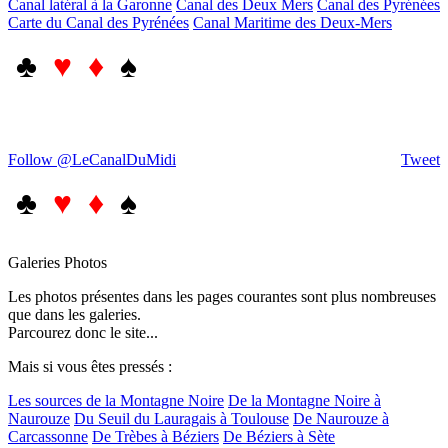
Canal latéral à la Garonne
Canal des Deux Mers
Canal des Pyrénées
Carte du Canal des Pyrénées
Canal Maritime des Deux-Mers
♣
♥ ♦
♠
Follow @LeCanalDuMidi
Tweet
♣
♥ ♦
♠
Galeries Photos
Les photos présentes dans les pages courantes sont plus nombreuses
que dans les galeries.
Parcourez donc le site...
Mais si vous êtes pressés :
Les sources de la Montagne Noire
De la Montagne Noire à
Naurouze
Du Seuil du Lauragais à Toulouse
De Naurouze à
Carcassonne
De Trèbes à Béziers
De Béziers à Sète