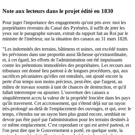
Note aux lecteurs dans le projet édité en 1830
Pour juger l'importance des engagements qu'ont pris avec moi les
porpriétaires riverains du Canal des Pyrénées, il suffit de jeter les
yeux sur le paragraphe suivant, extrait du rapport fait au Roi par le
ministre de l'intérieur, sur la situation des canaux au 31 mars 1828.
"Les indemnités des terrains, bâtimens et usines, ont excédé toutes
les prévisions dans une proportin aussi fâcheuse qu'extraordinaire,
et, à cet égard, les efforts de l'administration ont été impuissants
contre les prétentions immodérées des propriétaires. Les recours aux
tribunaux ont donné lieu partout à de longues procédures, qui, aux
sacrifices pécuniaires qu'elles ont entraînés, ont ajouté encore la
perte d'un temps non moins précieux, peut-être, que l'argent, au
milieu de travaux soumis à tant de chances de destruction, et qu'il
fallait interrompre ou ajourner. L'ouverture des canaux a
singulièrement accru la valeur de la propriété foncière dans les pays
qu'ils traversent. Cet accroissement, qui s'étend déjà sur un rayon
très-prolongé au-delà de l'emplacement des ouvrages, et qui, avec le
temps, s'étendra sur un rayon bien plus grand encore, semblait ne
devoir pas être payé par l'administration pour les terrains destinés à
ce même emplacement. C'est cependant ce qui est arrivé partout, et
l'on peut dire que le Gouvernement a porté, en quelque sorte, la