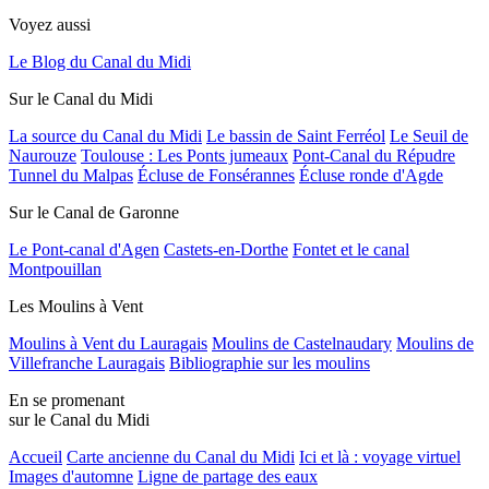
Voyez aussi
Le Blog du Canal du Midi
Sur le Canal du Midi
La source du Canal du Midi
Le bassin de Saint Ferréol
Le Seuil de
Naurouze
Toulouse : Les Ponts jumeaux
Pont-Canal du Répudre
Tunnel du Malpas
Écluse de Fonsérannes
Écluse ronde d'Agde
Sur le Canal de Garonne
Le Pont-canal d'Agen
Castets-en-Dorthe
Fontet et le canal
Montpouillan
Les Moulins à Vent
Moulins à Vent du Lauragais
Moulins de Castelnaudary
Moulins de
Villefranche Lauragais
Bibliographie sur les moulins
En se promenant
sur le Canal du Midi
Accueil
Carte ancienne du Canal du Midi
Ici et là : voyage virtuel
Images d'automne
Ligne de partage des eaux