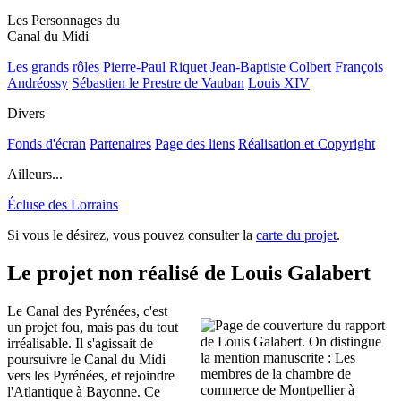
Les Personnages du
Canal du Midi
Les grands rôles
Pierre-Paul Riquet
Jean-Baptiste Colbert
François
Andréossy
Sébastien le Prestre de Vauban
Louis XIV
Divers
Fonds d'écran
Partenaires
Page des liens
Réalisation et Copyright
Ailleurs...
Écluse des Lorrains
Si vous le désirez, vous pouvez consulter la
carte du projet
.
Le projet non réalisé de Louis Galabert
Le Canal des Pyrénées, c'est
un projet fou, mais pas du tout
irréalisable. Il s'agissait de
poursuivre le Canal du Midi
vers les Pyrénées, et rejoindre
l'Atlantique à Bayonne. Ce