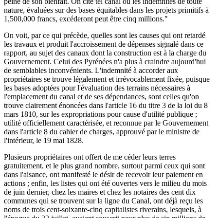
peine de son bienfait. On cite tel canal où les indemnités de toute
nature, évaluées sur des bases équitables dans les projets primitifs à
1,500,000 francs, excéderont peut être cinq millions."
On voit, par ce qui précède, quelles sont les causes qui ont retardé
les travaux et produit l'accroissement de dépenses signalé dans ce
rapport, au sujet des canaux dont la construction est à la charge du
Gouvernement. Celui des Pyrénées n'a plus à craindre aujourd'hui
de semblables inconvénients. L'indemnité à accorder aux
propriétaires se trouve légalement et irrévocablement fixée, puisque
les bases adoptées pour l'évaluation des terrains nécessaires à
l'emplacement du canal et de ses dépendances, sont celles qu'on
trouve clairement énoncées dans l'article 16 du titre 3 de la loi du 8
mars 1810, sur les expropriations pour cause d'utilité publique ;
utilité officiellement caractérisée, et reconnue par le Gouvernement
dans l'article 8 du cahier de charges, approuvé par le ministre de
l'intérieur, le 19 mai 1828.
Plusieurs propriétaires ont offert de me céder leurs terres
gratuitement, et le plus grand nombre, surtout parmi ceux qui sont
dans l'aisance, ont manifesté le désir de recevoir leur paiement en
actions ; enfin, les listes qui ont été ouvertes vers le milieu du mois
de juin dernier, chez les maires et chez les notaires des cent dix
communes qui se trouvent sur la ligne du Canal, ont déjà reçu les
noms de trois cent-soixante-cinq capitalistes riverains, lesquels, à