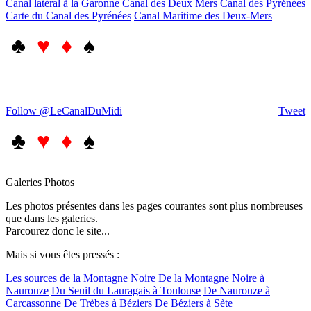
Canal latéral à la Garonne
Canal des Deux Mers
Canal des Pyrénées
Carte du Canal des Pyrénées
Canal Maritime des Deux-Mers
♣
♥ ♦
♠
Follow @LeCanalDuMidi
Tweet
♣
♥ ♦
♠
Galeries Photos
Les photos présentes dans les pages courantes sont plus nombreuses
que dans les galeries.
Parcourez donc le site...
Mais si vous êtes pressés :
Les sources de la Montagne Noire
De la Montagne Noire à
Naurouze
Du Seuil du Lauragais à Toulouse
De Naurouze à
Carcassonne
De Trèbes à Béziers
De Béziers à Sète