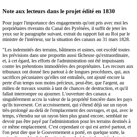
Note aux lecteurs dans le projet édité en 1830
Pour juger l'importance des engagements qu'ont pris avec moi les
porpriétaires riverains du Canal des Pyrénées, il suffit de jeter les
yeux sur le paragraphe suivant, extrait du rapport fait au Roi par le
ministre de l'intérieur, sur la situation des canaux au 31 mars 1828.
"Les indemnités des terrains, bâtimens et usines, ont excédé toutes
les prévisions dans une proportin aussi fâcheuse qu'extraordinaire,
et, à cet égard, les efforts de l'administration ont été impuissants
contre les prétentions immodérées des propriétaires. Les recours aux
tribunaux ont donné lieu partout à de longues procédures, qui, aux
sacrifices pécuniaires qu'elles ont entraînés, ont ajouté encore la
perte d'un temps non moins précieux, peut-être, que l'argent, au
milieu de travaux soumis à tant de chances de destruction, et qu'il
fallait interrompre ou ajourner. L'ouverture des canaux a
singulièrement accru la valeur de la propriété foncière dans les pays
qu'ils traversent. Cet accroissement, qui s'étend déjà sur un rayon
très-prolongé au-delà de l'emplacement des ouvrages, et qui, avec le
temps, s'étendra sur un rayon bien plus grand encore, semblait ne
devoir pas être payé par l'administration pour les terrains destinés à
ce même emplacement. C'est cependant ce qui est arrivé partout, et
l'on peut dire que le Gouvernement a porté, en quelque sorte, la