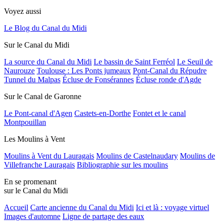
Voyez aussi
Le Blog du Canal du Midi
Sur le Canal du Midi
La source du Canal du Midi
Le bassin de Saint Ferréol
Le Seuil de
Naurouze
Toulouse : Les Ponts jumeaux
Pont-Canal du Répudre
Tunnel du Malpas
Écluse de Fonsérannes
Écluse ronde d'Agde
Sur le Canal de Garonne
Le Pont-canal d'Agen
Castets-en-Dorthe
Fontet et le canal
Montpouillan
Les Moulins à Vent
Moulins à Vent du Lauragais
Moulins de Castelnaudary
Moulins de
Villefranche Lauragais
Bibliographie sur les moulins
En se promenant
sur le Canal du Midi
Accueil
Carte ancienne du Canal du Midi
Ici et là : voyage virtuel
Images d'automne
Ligne de partage des eaux