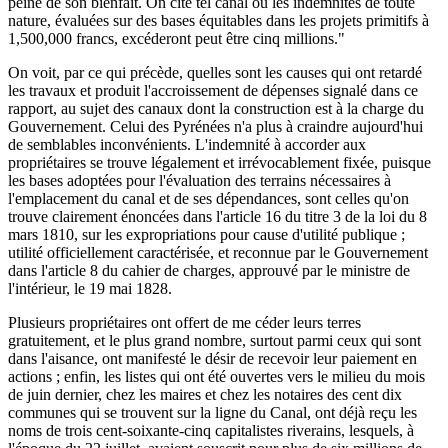
peine de son bienfait. On cite tel canal où les indemnités de toute
nature, évaluées sur des bases équitables dans les projets primitifs à
1,500,000 francs, excéderont peut être cinq millions."
On voit, par ce qui précède, quelles sont les causes qui ont retardé
les travaux et produit l'accroissement de dépenses signalé dans ce
rapport, au sujet des canaux dont la construction est à la charge du
Gouvernement. Celui des Pyrénées n'a plus à craindre aujourd'hui
de semblables inconvénients. L'indemnité à accorder aux
propriétaires se trouve légalement et irrévocablement fixée, puisque
les bases adoptées pour l'évaluation des terrains nécessaires à
l'emplacement du canal et de ses dépendances, sont celles qu'on
trouve clairement énoncées dans l'article 16 du titre 3 de la loi du 8
mars 1810, sur les expropriations pour cause d'utilité publique ;
utilité officiellement caractérisée, et reconnue par le Gouvernement
dans l'article 8 du cahier de charges, approuvé par le ministre de
l'intérieur, le 19 mai 1828.
Plusieurs propriétaires ont offert de me céder leurs terres
gratuitement, et le plus grand nombre, surtout parmi ceux qui sont
dans l'aisance, ont manifesté le désir de recevoir leur paiement en
actions ; enfin, les listes qui ont été ouvertes vers le milieu du mois
de juin dernier, chez les maires et chez les notaires des cent dix
communes qui se trouvent sur la ligne du Canal, ont déjà reçu les
noms de trois cent-soixante-cinq capitalistes riverains, lesquels, à