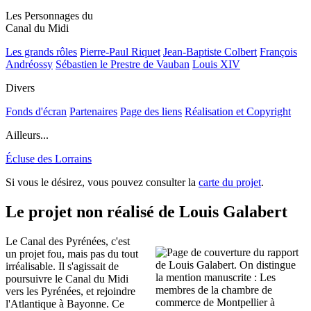
Les Personnages du
Canal du Midi
Les grands rôles
Pierre-Paul Riquet
Jean-Baptiste Colbert
François
Andréossy
Sébastien le Prestre de Vauban
Louis XIV
Divers
Fonds d'écran
Partenaires
Page des liens
Réalisation et Copyright
Ailleurs...
Écluse des Lorrains
Si vous le désirez, vous pouvez consulter la
carte du projet
.
Le projet non réalisé de Louis Galabert
Le Canal des Pyrénées, c'est
un projet fou, mais pas du tout
irréalisable. Il s'agissait de
poursuivre le Canal du Midi
vers les Pyrénées, et rejoindre
l'Atlantique à Bayonne. Ce