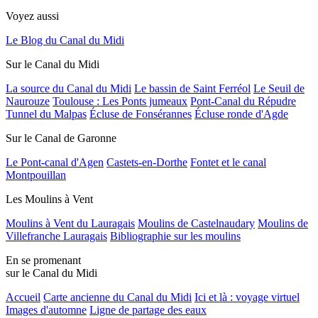
Voyez aussi
Le Blog du Canal du Midi
Sur le Canal du Midi
La source du Canal du Midi
Le bassin de Saint Ferréol
Le Seuil de
Naurouze
Toulouse : Les Ponts jumeaux
Pont-Canal du Répudre
Tunnel du Malpas
Écluse de Fonsérannes
Écluse ronde d'Agde
Sur le Canal de Garonne
Le Pont-canal d'Agen
Castets-en-Dorthe
Fontet et le canal
Montpouillan
Les Moulins à Vent
Moulins à Vent du Lauragais
Moulins de Castelnaudary
Moulins de
Villefranche Lauragais
Bibliographie sur les moulins
En se promenant
sur le Canal du Midi
Accueil
Carte ancienne du Canal du Midi
Ici et là : voyage virtuel
Images d'automne
Ligne de partage des eaux