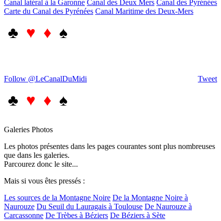
Canal latéral à la Garonne
Canal des Deux Mers
Canal des Pyrénées
Carte du Canal des Pyrénées
Canal Maritime des Deux-Mers
♣
♥ ♦
♠
Follow @LeCanalDuMidi
Tweet
♣
♥ ♦
♠
Galeries Photos
Les photos présentes dans les pages courantes sont plus nombreuses
que dans les galeries.
Parcourez donc le site...
Mais si vous êtes pressés :
Les sources de la Montagne Noire
De la Montagne Noire à
Naurouze
Du Seuil du Lauragais à Toulouse
De Naurouze à
Carcassonne
De Trèbes à Béziers
De Béziers à Sète