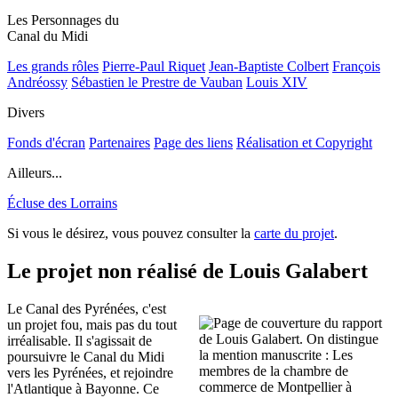
Les Personnages du
Canal du Midi
Les grands rôles
Pierre-Paul Riquet
Jean-Baptiste Colbert
François
Andréossy
Sébastien le Prestre de Vauban
Louis XIV
Divers
Fonds d'écran
Partenaires
Page des liens
Réalisation et Copyright
Ailleurs...
Écluse des Lorrains
Si vous le désirez, vous pouvez consulter la
carte du projet
.
Le projet non réalisé de Louis Galabert
Le Canal des Pyrénées, c'est
un projet fou, mais pas du tout
irréalisable. Il s'agissait de
poursuivre le Canal du Midi
vers les Pyrénées, et rejoindre
l'Atlantique à Bayonne. Ce