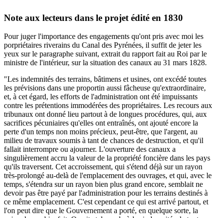
Note aux lecteurs dans le projet édité en 1830
Pour juger l'importance des engagements qu'ont pris avec moi les
porpriétaires riverains du Canal des Pyrénées, il suffit de jeter les
yeux sur le paragraphe suivant, extrait du rapport fait au Roi par le
ministre de l'intérieur, sur la situation des canaux au 31 mars 1828.
"Les indemnités des terrains, bâtimens et usines, ont excédé toutes
les prévisions dans une proportin aussi fâcheuse qu'extraordinaire,
et, à cet égard, les efforts de l'administration ont été impuissants
contre les prétentions immodérées des propriétaires. Les recours aux
tribunaux ont donné lieu partout à de longues procédures, qui, aux
sacrifices pécuniaires qu'elles ont entraînés, ont ajouté encore la
perte d'un temps non moins précieux, peut-être, que l'argent, au
milieu de travaux soumis à tant de chances de destruction, et qu'il
fallait interrompre ou ajourner. L'ouverture des canaux a
singulièrement accru la valeur de la propriété foncière dans les pays
qu'ils traversent. Cet accroissement, qui s'étend déjà sur un rayon
très-prolongé au-delà de l'emplacement des ouvrages, et qui, avec le
temps, s'étendra sur un rayon bien plus grand encore, semblait ne
devoir pas être payé par l'administration pour les terrains destinés à
ce même emplacement. C'est cependant ce qui est arrivé partout, et
l'on peut dire que le Gouvernement a porté, en quelque sorte, la