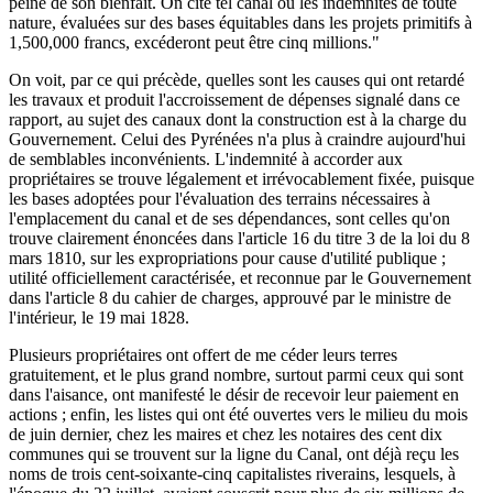
peine de son bienfait. On cite tel canal où les indemnités de toute
nature, évaluées sur des bases équitables dans les projets primitifs à
1,500,000 francs, excéderont peut être cinq millions."
On voit, par ce qui précède, quelles sont les causes qui ont retardé
les travaux et produit l'accroissement de dépenses signalé dans ce
rapport, au sujet des canaux dont la construction est à la charge du
Gouvernement. Celui des Pyrénées n'a plus à craindre aujourd'hui
de semblables inconvénients. L'indemnité à accorder aux
propriétaires se trouve légalement et irrévocablement fixée, puisque
les bases adoptées pour l'évaluation des terrains nécessaires à
l'emplacement du canal et de ses dépendances, sont celles qu'on
trouve clairement énoncées dans l'article 16 du titre 3 de la loi du 8
mars 1810, sur les expropriations pour cause d'utilité publique ;
utilité officiellement caractérisée, et reconnue par le Gouvernement
dans l'article 8 du cahier de charges, approuvé par le ministre de
l'intérieur, le 19 mai 1828.
Plusieurs propriétaires ont offert de me céder leurs terres
gratuitement, et le plus grand nombre, surtout parmi ceux qui sont
dans l'aisance, ont manifesté le désir de recevoir leur paiement en
actions ; enfin, les listes qui ont été ouvertes vers le milieu du mois
de juin dernier, chez les maires et chez les notaires des cent dix
communes qui se trouvent sur la ligne du Canal, ont déjà reçu les
noms de trois cent-soixante-cinq capitalistes riverains, lesquels, à