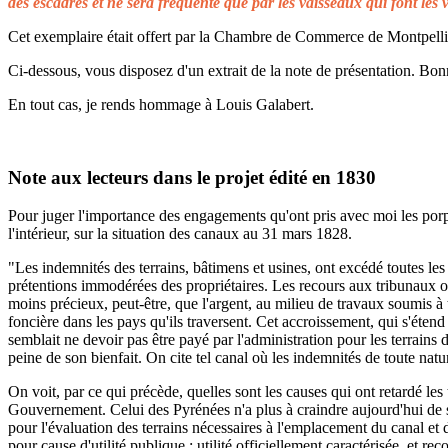
des escadres et ne sera fréquenté que par les vaisseaux qui font les 
Cet exemplaire était offert par la Chambre de Commerce de Montpellier 
Ci-dessous, vous disposez d'un extrait de la note de présentation. Bonn
En tout cas, je rends hommage à Louis Galabert.
Note aux lecteurs dans le projet édité en 1830
Pour juger l'importance des engagements qu'ont pris avec moi les porprié
l'intérieur, sur la situation des canaux au 31 mars 1828.
"Les indemnités des terrains, bâtimens et usines, ont excédé toutes les 
prétentions immodérées des propriétaires. Les recours aux tribunaux on
moins précieux, peut-être, que l'argent, au milieu de travaux soumis à t
foncière dans les pays qu'ils traversent. Cet accroissement, qui s'éten
semblait ne devoir pas être payé par l'administration pour les terrains
peine de son bienfait. On cite tel canal où les indemnités de toute natu
On voit, par ce qui précède, quelles sont les causes qui ont retardé le
Gouvernement. Celui des Pyrénées n'a plus à craindre aujourd'hui de s
pour l'évaluation des terrains nécessaires à l'emplacement du canal et 
pour cause d'utilité publique ; utilité officiellement caractérisée, et 