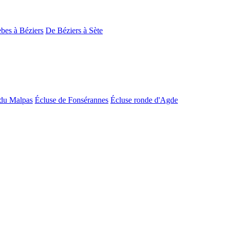
bes à Béziers
De Béziers à Sète
du Malpas
Écluse de Fonsérannes
Écluse ronde d'Agde