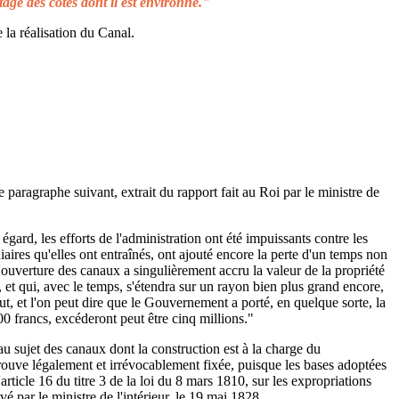
tage des côtes dont il est environné."
 la réalisation du Canal.
e paragraphe suivant, extrait du rapport fait au Roi par le ministre de
égard, les efforts de l'administration ont été impuissants contre les
aires qu'elles ont entraînés, ont ajouté encore la perte d'un temps non
L'ouverture des canaux a singulièrement accru la valeur de la propriété
 et qui, avec le temps, s'étendra sur un rayon bien plus grand encore,
ut, et l'on peut dire que le Gouvernement a porté, en quelque sorte, la
00 francs, excéderont peut être cinq millions."
au sujet des canaux dont la construction est à la charge du
rouve légalement et irrévocablement fixée, puisque les bases adoptées
rticle 16 du titre 3 de la loi du 8 mars 1810, sur les expropriations
é par le ministre de l'intérieur, le 19 mai 1828.