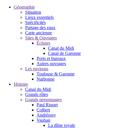
Géographie
Situation
Lieux essentiels
Spécificités
Partage des eaux
Carte ancienne
Sites & Ouvrages
Écluses
Canal du Midi
Canal de Garonne
Ports et bureaux
Autres ouvrages
Les environs
Toulouse & Garonne
Narbonne
Histoire
Canal du Midi
Grands rôles
Grands personnages
Paul Riquet
Colbert
Andréossy
Vauban
La dîme royale