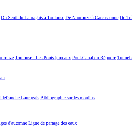
Du Seuil du Lauragais à Toulouse
De Naurouze à Carcassonne
De Trè
aurouze
Toulouse : Les Ponts jumeaux
Pont-Canal du Répudre
Tunnel 
lan
illefranche Lauragais
Bibliographie sur les moulins
ges d'automne
Ligne de partage des eaux