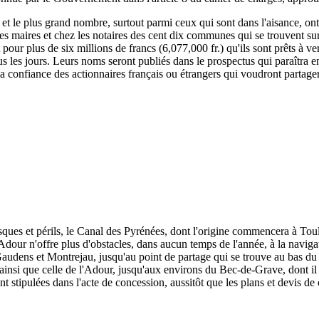
, et le plus grand nombre, surtout parmi ceux qui sont dans l'aisance, ont
 les maires et chez les notaires des cent dix communes qui se trouvent su
rit pour plus de six millions de francs (6,077,000 fr.) qu'ils sont prêts à
s les jours. Leurs noms seront publiés dans le prospectus qui paraîtra e
 la confiance des actionnaires français ou étrangers qui voudront partage
isques et périls, le Canal des Pyrénées, dont l'origine commencera à To
dour n'offre plus d'obstacles, dans aucun temps de l'année, à la naviga
udens et Montrejau, jusqu'au point de partage qui se trouve au bas du c
e, ainsi que celle de l'Adour, jusqu'aux environs du Bec-de-Grave, dont il 
nt stipulées dans l'acte de concession, aussitôt que les plans et devis de