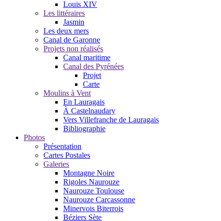
Louis XIV
Les littéraires
Jasmin
Les deux mers
Canal de Garonne
Projets non réalisés
Canal maritime
Canal des Pyrénées
Projet
Carte
Moulins à Vent
En Lauragais
À Castelnaudary
Vers Villefranche de Lauragais
Bibliographie
Photos
Présentation
Cartes Postales
Galeries
Montagne Noire
Rigoles Naurouze
Naurouze Toulouse
Naurouze Carcassonne
Minervois Biterrois
Béziers Sète