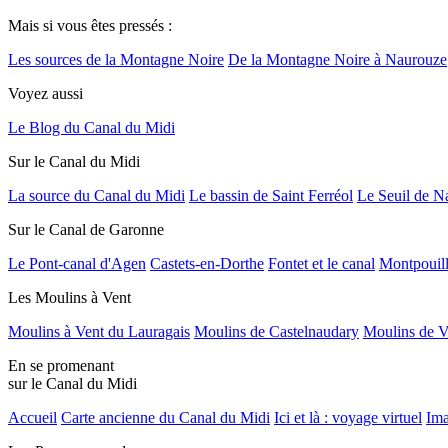
Mais si vous êtes pressés :
Les sources de la Montagne Noire
De la Montagne Noire à Naurouze
Voyez aussi
Le Blog du Canal du Midi
Sur le Canal du Midi
La source du Canal du Midi
Le bassin de Saint Ferréol
Le Seuil de N
Sur le Canal de Garonne
Le Pont-canal d'Agen
Castets-en-Dorthe
Fontet et le canal
Montpouil
Les Moulins à Vent
Moulins à Vent du Lauragais
Moulins de Castelnaudary
Moulins de V
En se promenant
sur le Canal du Midi
Accueil
Carte ancienne du Canal du Midi
Ici et là : voyage virtuel
Ima