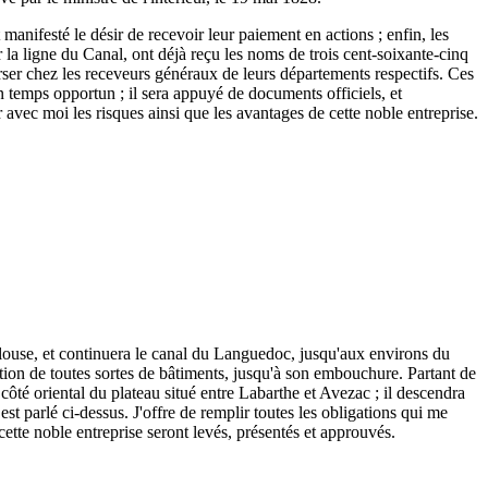
 manifesté le désir de recevoir leur paiement en actions ; enfin, les
r la ligne du Canal, ont déjà reçu les noms de trois cent-soixante-cinq
 verser chez les receveurs généraux de leurs départements respectifs. Ces
n temps opportun ; il sera appuyé de documents officiels, et
r avec moi les risques ainsi que les avantages de cette noble entreprise.
ulouse, et continuera le canal du Languedoc, jusqu'aux environs du
tion de toutes sortes de bâtiments, jusqu'à son embouchure. Partant de
ôté oriental du plateau situé entre Labarthe et Avezac ; il descendra
est parlé ci-dessus. J'offre de remplir toutes les obligations qui me
 cette noble entreprise seront levés, présentés et approuvés.