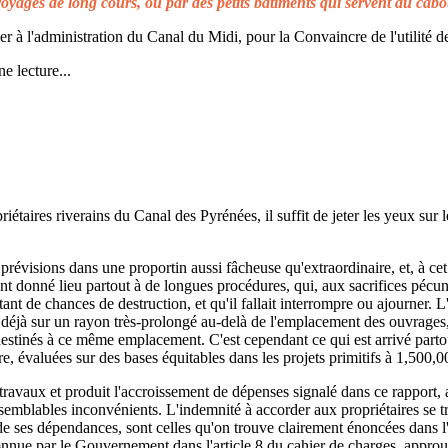
voyages de long cours, ou par des petits bâtiments qui servent au cabo
à l'administration du Canal du Midi, pour la Convaincre de l'utilité de
e lecture...
taires riverains du Canal des Pyrénées, il suffit de jeter les yeux sur l
prévisions dans une proportin aussi fâcheuse qu'extraordinaire, et, à cet 
t donné lieu partout à de longues procédures, qui, aux sacrifices pécuni
ant de chances de destruction, et qu'il fallait interrompre ou ajourner. 
d déjà sur un rayon très-prolongé au-delà de l'emplacement des ouvrages,
 destinés à ce même emplacement. C'est cependant ce qui est arrivé parto
re, évaluées sur des bases équitables dans les projets primitifs à 1,500,0
s travaux et produit l'accroissement de dépenses signalé dans ce rapport, 
emblables inconvénients. L'indemnité à accorder aux propriétaires se t
de ses dépendances, sont celles qu'on trouve clairement énoncées dans l'a
reconnue par le Gouvernement dans l'article 8 du cahier de charges, approuv