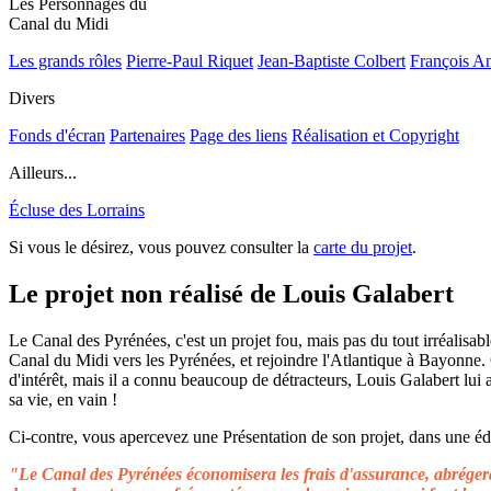
Les Personnages du
Canal du Midi
Les grands rôles
Pierre-Paul Riquet
Jean-Baptiste Colbert
François A
Divers
Fonds d'écran
Partenaires
Page des liens
Réalisation et Copyright
Ailleurs...
Écluse des Lorrains
Si vous le désirez, vous pouvez consulter la
carte du projet
.
Le projet non réalisé de Louis Galabert
Le Canal des Pyrénées, c'est un projet fou, mais pas du tout irréalisable
Canal du Midi vers les Pyrénées, et rejoindre l'Atlantique à Bayonne.
d'intérêt, mais il a connu beaucoup de détracteurs, Louis Galabert lui
sa vie, en vain !
Ci-contre, vous apercevez une Présentation de son projet, dans une édit
"Le Canal des Pyrénées économisera les frais d'assurance, abrégera 