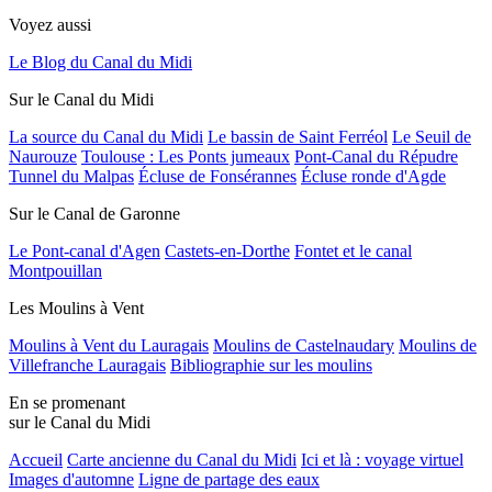
Voyez aussi
Le Blog du Canal du Midi
Sur le Canal du Midi
La source du Canal du Midi
Le bassin de Saint Ferréol
Le Seuil de
Naurouze
Toulouse : Les Ponts jumeaux
Pont-Canal du Répudre
Tunnel du Malpas
Écluse de Fonsérannes
Écluse ronde d'Agde
Sur le Canal de Garonne
Le Pont-canal d'Agen
Castets-en-Dorthe
Fontet et le canal
Montpouillan
Les Moulins à Vent
Moulins à Vent du Lauragais
Moulins de Castelnaudary
Moulins de
Villefranche Lauragais
Bibliographie sur les moulins
En se promenant
sur le Canal du Midi
Accueil
Carte ancienne du Canal du Midi
Ici et là : voyage virtuel
Images d'automne
Ligne de partage des eaux