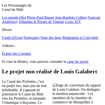
Les Personnages du
Canal du Midi
Les grands rôles
Pierre-Paul Riquet
Jean-Baptiste Colbert
François
Andréossy
Sébastien le Prestre de Vauban
Louis XIV
Divers
Fonds d'écran
Partenaires
Page des liens
Réalisation et Copyright
Ailleurs...
Écluse des Lorrains
Si vous le désirez, vous pouvez consulter la
carte du projet
.
Le projet non réalisé de Louis Galabert
Le Canal des Pyrénées, c'est
un projet fou, mais pas du tout
irréalisable. Il s'agissait de
poursuivre le Canal du Midi
vers les Pyrénées, et rejoindre
l'Atlantique à Bayonne. Ce