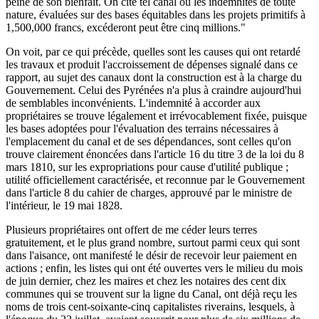
peine de son bienfait. On cite tel canal où les indemnités de toute
nature, évaluées sur des bases équitables dans les projets primitifs à
1,500,000 francs, excéderont peut être cinq millions."
On voit, par ce qui précède, quelles sont les causes qui ont retardé
les travaux et produit l'accroissement de dépenses signalé dans ce
rapport, au sujet des canaux dont la construction est à la charge du
Gouvernement. Celui des Pyrénées n'a plus à craindre aujourd'hui
de semblables inconvénients. L'indemnité à accorder aux
propriétaires se trouve légalement et irrévocablement fixée, puisque
les bases adoptées pour l'évaluation des terrains nécessaires à
l'emplacement du canal et de ses dépendances, sont celles qu'on
trouve clairement énoncées dans l'article 16 du titre 3 de la loi du 8
mars 1810, sur les expropriations pour cause d'utilité publique ;
utilité officiellement caractérisée, et reconnue par le Gouvernement
dans l'article 8 du cahier de charges, approuvé par le ministre de
l'intérieur, le 19 mai 1828.
Plusieurs propriétaires ont offert de me céder leurs terres
gratuitement, et le plus grand nombre, surtout parmi ceux qui sont
dans l'aisance, ont manifesté le désir de recevoir leur paiement en
actions ; enfin, les listes qui ont été ouvertes vers le milieu du mois
de juin dernier, chez les maires et chez les notaires des cent dix
communes qui se trouvent sur la ligne du Canal, ont déjà reçu les
noms de trois cent-soixante-cinq capitalistes riverains, lesquels, à