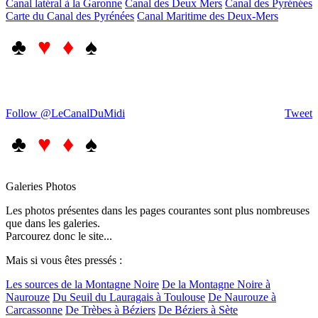
Canal latéral à la Garonne
Canal des Deux Mers
Canal des Pyrénées
Carte du Canal des Pyrénées
Canal Maritime des Deux-Mers
♣
♥ ♦
♠
Follow @LeCanalDuMidi
Tweet
♣
♥ ♦
♠
Galeries Photos
Les photos présentes dans les pages courantes sont plus nombreuses
que dans les galeries.
Parcourez donc le site...
Mais si vous êtes pressés :
Les sources de la Montagne Noire
De la Montagne Noire à
Naurouze
Du Seuil du Lauragais à Toulouse
De Naurouze à
Carcassonne
De Trèbes à Béziers
De Béziers à Sète