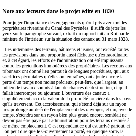
Note aux lecteurs dans le projet édité en 1830
Pour juger l'importance des engagements qu'ont pris avec moi les
porpriétaires riverains du Canal des Pyrénées, il suffit de jeter les
yeux sur le paragraphe suivant, extrait du rapport fait au Roi par le
ministre de l'intérieur, sur la situation des canaux au 31 mars 1828.
"Les indemnités des terrains, bâtimens et usines, ont excédé toutes
les prévisions dans une proportin aussi fâcheuse qu'extraordinaire,
et, à cet égard, les efforts de l'administration ont été impuissants
contre les prétentions immodérées des propriétaires. Les recours aux
tribunaux ont donné lieu partout à de longues procédures, qui, aux
sacrifices pécuniaires qu'elles ont entraînés, ont ajouté encore la
perte d'un temps non moins précieux, peut-être, que l'argent, au
milieu de travaux soumis à tant de chances de destruction, et qu'il
fallait interrompre ou ajourner. L'ouverture des canaux a
singulièrement accru la valeur de la propriété foncière dans les pays
qu'ils traversent. Cet accroissement, qui s'étend déjà sur un rayon
très-prolongé au-delà de l'emplacement des ouvrages, et qui, avec le
temps, s'étendra sur un rayon bien plus grand encore, semblait ne
devoir pas être payé par l'administration pour les terrains destinés à
ce même emplacement. C'est cependant ce qui est arrivé partout, et
l'on peut dire que le Gouvernement a porté, en quelque sorte, la