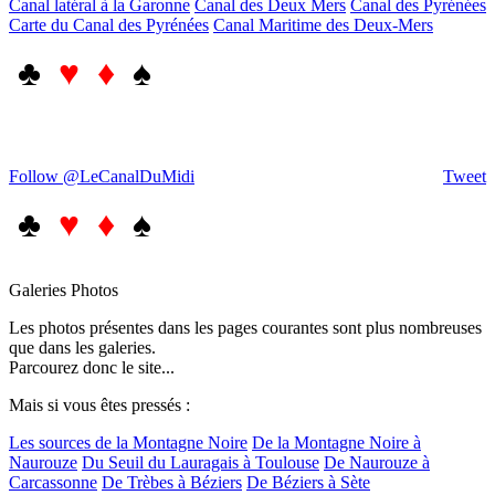
Canal latéral à la Garonne
Canal des Deux Mers
Canal des Pyrénées
Carte du Canal des Pyrénées
Canal Maritime des Deux-Mers
♣
♥ ♦
♠
Follow @LeCanalDuMidi
Tweet
♣
♥ ♦
♠
Galeries Photos
Les photos présentes dans les pages courantes sont plus nombreuses
que dans les galeries.
Parcourez donc le site...
Mais si vous êtes pressés :
Les sources de la Montagne Noire
De la Montagne Noire à
Naurouze
Du Seuil du Lauragais à Toulouse
De Naurouze à
Carcassonne
De Trèbes à Béziers
De Béziers à Sète