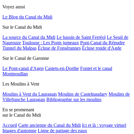
Voyez aussi
Le Blog du Canal du Midi
Sur le Canal du Midi
La source du Canal du Midi
Le bassin de Saint Ferréol
Le Seuil de
Naurouze
Toulouse : Les Ponts jumeaux
Pont-Canal du Répudre
Tunnel du Malpas
Écluse de Fonsérannes
Écluse ronde d'Agde
Sur le Canal de Garonne
Le Pont-canal d'Agen
Castets-en-Dorthe
Fontet et le canal
Montpouillan
Les Moulins à Vent
Moulins à Vent du Lauragais
Moulins de Castelnaudary
Moulins de
Villefranche Lauragais
Bibliographie sur les moulins
En se promenant
sur le Canal du Midi
Accueil
Carte ancienne du Canal du Midi
Ici et là : voyage virtuel
Images d'automne
Ligne de partage des eaux