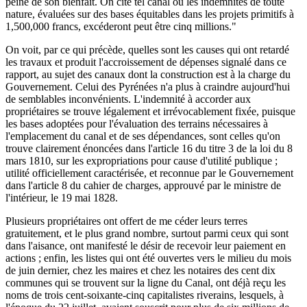
peine de son bienfait. On cite tel canal où les indemnités de toute
nature, évaluées sur des bases équitables dans les projets primitifs à
1,500,000 francs, excéderont peut être cinq millions."
On voit, par ce qui précède, quelles sont les causes qui ont retardé
les travaux et produit l'accroissement de dépenses signalé dans ce
rapport, au sujet des canaux dont la construction est à la charge du
Gouvernement. Celui des Pyrénées n'a plus à craindre aujourd'hui
de semblables inconvénients. L'indemnité à accorder aux
propriétaires se trouve légalement et irrévocablement fixée, puisque
les bases adoptées pour l'évaluation des terrains nécessaires à
l'emplacement du canal et de ses dépendances, sont celles qu'on
trouve clairement énoncées dans l'article 16 du titre 3 de la loi du 8
mars 1810, sur les expropriations pour cause d'utilité publique ;
utilité officiellement caractérisée, et reconnue par le Gouvernement
dans l'article 8 du cahier de charges, approuvé par le ministre de
l'intérieur, le 19 mai 1828.
Plusieurs propriétaires ont offert de me céder leurs terres
gratuitement, et le plus grand nombre, surtout parmi ceux qui sont
dans l'aisance, ont manifesté le désir de recevoir leur paiement en
actions ; enfin, les listes qui ont été ouvertes vers le milieu du mois
de juin dernier, chez les maires et chez les notaires des cent dix
communes qui se trouvent sur la ligne du Canal, ont déjà reçu les
noms de trois cent-soixante-cinq capitalistes riverains, lesquels, à