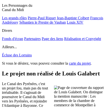
Les Personnages du
Canal du Midi
Les grands rôles
Pierre-Paul Riquet
Jean-Baptiste Colbert
François
Andréossy
Sébastien le Prestre de Vauban
Louis XIV
Divers
Fonds d'écran
Partenaires
Page des liens
Réalisation et Copyright
Ailleurs...
Écluse des Lorrains
Si vous le désirez, vous pouvez consulter la
carte du projet
.
Le projet non réalisé de Louis Galabert
Le Canal des Pyrénées, c'est
un projet fou, mais pas du tout
irréalisable. Il s'agissait de
poursuivre le Canal du Midi
vers les Pyrénées, et rejoindre
l'Atlantique à Bayonne. Ce