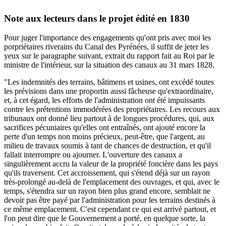
Note aux lecteurs dans le projet édité en 1830
Pour juger l'importance des engagements qu'ont pris avec moi les
porpriétaires riverains du Canal des Pyrénées, il suffit de jeter les
yeux sur le paragraphe suivant, extrait du rapport fait au Roi par le
ministre de l'intérieur, sur la situation des canaux au 31 mars 1828.
"Les indemnités des terrains, bâtimens et usines, ont excédé toutes
les prévisions dans une proportin aussi fâcheuse qu'extraordinaire,
et, à cet égard, les efforts de l'administration ont été impuissants
contre les prétentions immodérées des propriétaires. Les recours aux
tribunaux ont donné lieu partout à de longues procédures, qui, aux
sacrifices pécuniaires qu'elles ont entraînés, ont ajouté encore la
perte d'un temps non moins précieux, peut-être, que l'argent, au
milieu de travaux soumis à tant de chances de destruction, et qu'il
fallait interrompre ou ajourner. L'ouverture des canaux a
singulièrement accru la valeur de la propriété foncière dans les pays
qu'ils traversent. Cet accroissement, qui s'étend déjà sur un rayon
très-prolongé au-delà de l'emplacement des ouvrages, et qui, avec le
temps, s'étendra sur un rayon bien plus grand encore, semblait ne
devoir pas être payé par l'administration pour les terrains destinés à
ce même emplacement. C'est cependant ce qui est arrivé partout, et
l'on peut dire que le Gouvernement a porté, en quelque sorte, la