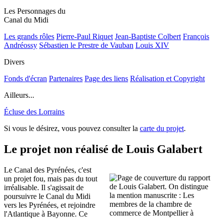
Les Personnages du
Canal du Midi
Les grands rôles
Pierre-Paul Riquet
Jean-Baptiste Colbert
François
Andréossy
Sébastien le Prestre de Vauban
Louis XIV
Divers
Fonds d'écran
Partenaires
Page des liens
Réalisation et Copyright
Ailleurs...
Écluse des Lorrains
Si vous le désirez, vous pouvez consulter la
carte du projet
.
Le projet non réalisé de Louis Galabert
Le Canal des Pyrénées, c'est
un projet fou, mais pas du tout
irréalisable. Il s'agissait de
poursuivre le Canal du Midi
vers les Pyrénées, et rejoindre
l'Atlantique à Bayonne. Ce