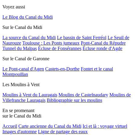
Voyez aussi
Le Blog du Canal du Midi
Sur le Canal du Midi
La source du Canal du Midi
Le bassin de Saint Ferréol
Le Seuil de
Naurouze
Toulouse : Les Ponts jumeaux
Pont-Canal du Répudre
Tunnel du Malpas
Écluse de Fonsérannes
Écluse ronde d'Agde
Sur le Canal de Garonne
Le Pont-canal d'Agen
Castets-en-Dorthe
Fontet et le canal
Montpouillan
Les Moulins à Vent
Moulins à Vent du Lauragais
Moulins de Castelnaudary
Moulins de
Villefranche Lauragais
Bibliographie sur les moulins
En se promenant
sur le Canal du Midi
Accueil
Carte ancienne du Canal du Midi
Ici et là : voyage virtuel
Images d'automne
Ligne de partage des eaux