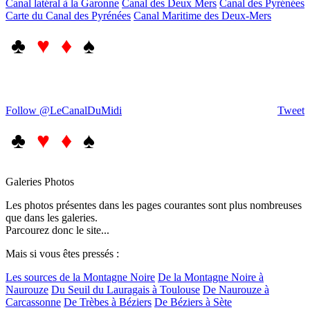
Canal latéral à la Garonne
Canal des Deux Mers
Canal des Pyrénées
Carte du Canal des Pyrénées
Canal Maritime des Deux-Mers
♣
♥ ♦
♠
Follow @LeCanalDuMidi
Tweet
♣
♥ ♦
♠
Galeries Photos
Les photos présentes dans les pages courantes sont plus nombreuses
que dans les galeries.
Parcourez donc le site...
Mais si vous êtes pressés :
Les sources de la Montagne Noire
De la Montagne Noire à
Naurouze
Du Seuil du Lauragais à Toulouse
De Naurouze à
Carcassonne
De Trèbes à Béziers
De Béziers à Sète