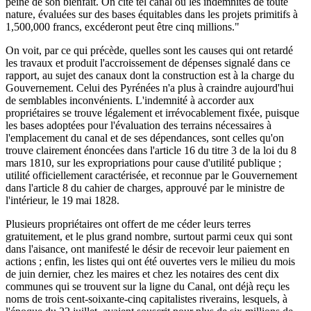
peine de son bienfait. On cite tel canal où les indemnités de toute
nature, évaluées sur des bases équitables dans les projets primitifs à
1,500,000 francs, excéderont peut être cinq millions."
On voit, par ce qui précède, quelles sont les causes qui ont retardé
les travaux et produit l'accroissement de dépenses signalé dans ce
rapport, au sujet des canaux dont la construction est à la charge du
Gouvernement. Celui des Pyrénées n'a plus à craindre aujourd'hui
de semblables inconvénients. L'indemnité à accorder aux
propriétaires se trouve légalement et irrévocablement fixée, puisque
les bases adoptées pour l'évaluation des terrains nécessaires à
l'emplacement du canal et de ses dépendances, sont celles qu'on
trouve clairement énoncées dans l'article 16 du titre 3 de la loi du 8
mars 1810, sur les expropriations pour cause d'utilité publique ;
utilité officiellement caractérisée, et reconnue par le Gouvernement
dans l'article 8 du cahier de charges, approuvé par le ministre de
l'intérieur, le 19 mai 1828.
Plusieurs propriétaires ont offert de me céder leurs terres
gratuitement, et le plus grand nombre, surtout parmi ceux qui sont
dans l'aisance, ont manifesté le désir de recevoir leur paiement en
actions ; enfin, les listes qui ont été ouvertes vers le milieu du mois
de juin dernier, chez les maires et chez les notaires des cent dix
communes qui se trouvent sur la ligne du Canal, ont déjà reçu les
noms de trois cent-soixante-cinq capitalistes riverains, lesquels, à