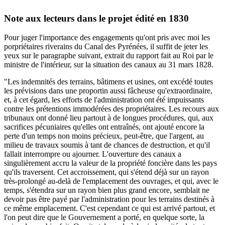
Note aux lecteurs dans le projet édité en 1830
Pour juger l'importance des engagements qu'ont pris avec moi les
porpriétaires riverains du Canal des Pyrénées, il suffit de jeter les
yeux sur le paragraphe suivant, extrait du rapport fait au Roi par le
ministre de l'intérieur, sur la situation des canaux au 31 mars 1828.
"Les indemnités des terrains, bâtimens et usines, ont excédé toutes
les prévisions dans une proportin aussi fâcheuse qu'extraordinaire,
et, à cet égard, les efforts de l'administration ont été impuissants
contre les prétentions immodérées des propriétaires. Les recours aux
tribunaux ont donné lieu partout à de longues procédures, qui, aux
sacrifices pécuniaires qu'elles ont entraînés, ont ajouté encore la
perte d'un temps non moins précieux, peut-être, que l'argent, au
milieu de travaux soumis à tant de chances de destruction, et qu'il
fallait interrompre ou ajourner. L'ouverture des canaux a
singulièrement accru la valeur de la propriété foncière dans les pays
qu'ils traversent. Cet accroissement, qui s'étend déjà sur un rayon
très-prolongé au-delà de l'emplacement des ouvrages, et qui, avec le
temps, s'étendra sur un rayon bien plus grand encore, semblait ne
devoir pas être payé par l'administration pour les terrains destinés à
ce même emplacement. C'est cependant ce qui est arrivé partout, et
l'on peut dire que le Gouvernement a porté, en quelque sorte, la