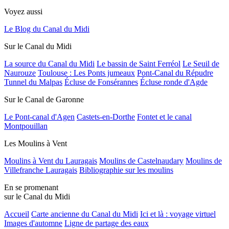
Voyez aussi
Le Blog du Canal du Midi
Sur le Canal du Midi
La source du Canal du Midi
Le bassin de Saint Ferréol
Le Seuil de
Naurouze
Toulouse : Les Ponts jumeaux
Pont-Canal du Répudre
Tunnel du Malpas
Écluse de Fonsérannes
Écluse ronde d'Agde
Sur le Canal de Garonne
Le Pont-canal d'Agen
Castets-en-Dorthe
Fontet et le canal
Montpouillan
Les Moulins à Vent
Moulins à Vent du Lauragais
Moulins de Castelnaudary
Moulins de
Villefranche Lauragais
Bibliographie sur les moulins
En se promenant
sur le Canal du Midi
Accueil
Carte ancienne du Canal du Midi
Ici et là : voyage virtuel
Images d'automne
Ligne de partage des eaux