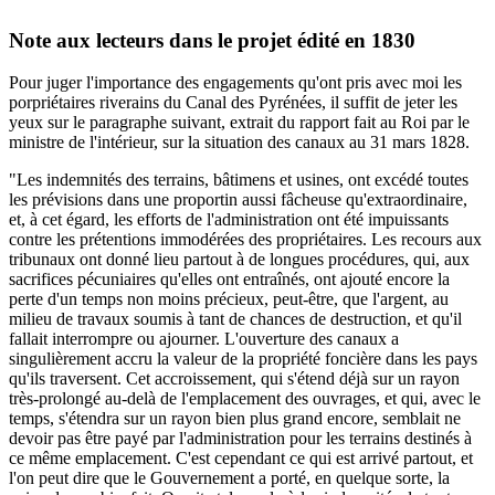
Note aux lecteurs dans le projet édité en 1830
Pour juger l'importance des engagements qu'ont pris avec moi les
porpriétaires riverains du Canal des Pyrénées, il suffit de jeter les
yeux sur le paragraphe suivant, extrait du rapport fait au Roi par le
ministre de l'intérieur, sur la situation des canaux au 31 mars 1828.
"Les indemnités des terrains, bâtimens et usines, ont excédé toutes
les prévisions dans une proportin aussi fâcheuse qu'extraordinaire,
et, à cet égard, les efforts de l'administration ont été impuissants
contre les prétentions immodérées des propriétaires. Les recours aux
tribunaux ont donné lieu partout à de longues procédures, qui, aux
sacrifices pécuniaires qu'elles ont entraînés, ont ajouté encore la
perte d'un temps non moins précieux, peut-être, que l'argent, au
milieu de travaux soumis à tant de chances de destruction, et qu'il
fallait interrompre ou ajourner. L'ouverture des canaux a
singulièrement accru la valeur de la propriété foncière dans les pays
qu'ils traversent. Cet accroissement, qui s'étend déjà sur un rayon
très-prolongé au-delà de l'emplacement des ouvrages, et qui, avec le
temps, s'étendra sur un rayon bien plus grand encore, semblait ne
devoir pas être payé par l'administration pour les terrains destinés à
ce même emplacement. C'est cependant ce qui est arrivé partout, et
l'on peut dire que le Gouvernement a porté, en quelque sorte, la