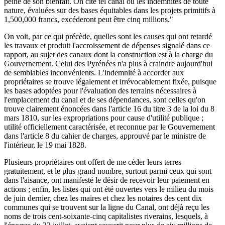
peine de son bienfait. On cite tel canal où les indemnités de toute
nature, évaluées sur des bases équitables dans les projets primitifs à
1,500,000 francs, excéderont peut être cinq millions."
On voit, par ce qui précède, quelles sont les causes qui ont retardé
les travaux et produit l'accroissement de dépenses signalé dans ce
rapport, au sujet des canaux dont la construction est à la charge du
Gouvernement. Celui des Pyrénées n'a plus à craindre aujourd'hui
de semblables inconvénients. L'indemnité à accorder aux
propriétaires se trouve légalement et irrévocablement fixée, puisque
les bases adoptées pour l'évaluation des terrains nécessaires à
l'emplacement du canal et de ses dépendances, sont celles qu'on
trouve clairement énoncées dans l'article 16 du titre 3 de la loi du 8
mars 1810, sur les expropriations pour cause d'utilité publique ;
utilité officiellement caractérisée, et reconnue par le Gouvernement
dans l'article 8 du cahier de charges, approuvé par le ministre de
l'intérieur, le 19 mai 1828.
Plusieurs propriétaires ont offert de me céder leurs terres
gratuitement, et le plus grand nombre, surtout parmi ceux qui sont
dans l'aisance, ont manifesté le désir de recevoir leur paiement en
actions ; enfin, les listes qui ont été ouvertes vers le milieu du mois
de juin dernier, chez les maires et chez les notaires des cent dix
communes qui se trouvent sur la ligne du Canal, ont déjà reçu les
noms de trois cent-soixante-cinq capitalistes riverains, lesquels, à