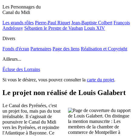
Les Personnages du
Canal du Midi
Les grands rôles
Pierre-Paul Riquet
Jean-Baptiste Colbert
François
Andréossy
Sébastien le Prestre de Vauban
Louis XIV
Divers
Fonds d'écran
Partenaires
Page des liens
Réalisation et Copyright
Ailleurs...
Écluse des Lorrains
Si vous le désirez, vous pouvez consulter la
carte du projet
.
Le projet non réalisé de Louis Galabert
Le Canal des Pyrénées, c'est
un projet fou, mais pas du tout
irréalisable. Il s'agissait de
poursuivre le Canal du Midi
vers les Pyrénées, et rejoindre
l'Atlantique à Bayonne. Ce