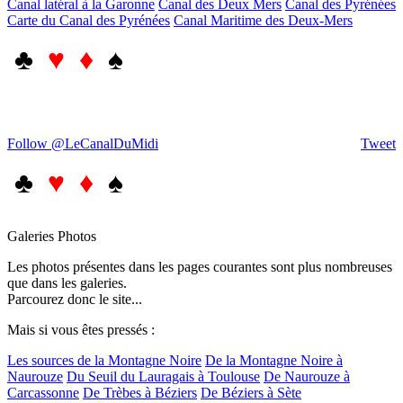
Canal latéral à la Garonne
Canal des Deux Mers
Canal des Pyrénées
Carte du Canal des Pyrénées
Canal Maritime des Deux-Mers
♣
♥ ♦
♠
Follow @LeCanalDuMidi
Tweet
♣
♥ ♦
♠
Galeries Photos
Les photos présentes dans les pages courantes sont plus nombreuses
que dans les galeries.
Parcourez donc le site...
Mais si vous êtes pressés :
Les sources de la Montagne Noire
De la Montagne Noire à
Naurouze
Du Seuil du Lauragais à Toulouse
De Naurouze à
Carcassonne
De Trèbes à Béziers
De Béziers à Sète