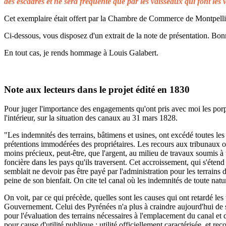
des escadres et ne sera fréquenté que par les vaisseaux qui font les 
Cet exemplaire était offert par la Chambre de Commerce de Montpellier 
Ci-dessous, vous disposez d'un extrait de la note de présentation. Bonn
En tout cas, je rends hommage à Louis Galabert.
Note aux lecteurs dans le projet édité en 1830
Pour juger l'importance des engagements qu'ont pris avec moi les porprié
l'intérieur, sur la situation des canaux au 31 mars 1828.
"Les indemnités des terrains, bâtimens et usines, ont excédé toutes les 
prétentions immodérées des propriétaires. Les recours aux tribunaux on
moins précieux, peut-être, que l'argent, au milieu de travaux soumis à t
foncière dans les pays qu'ils traversent. Cet accroissement, qui s'éten
semblait ne devoir pas être payé par l'administration pour les terrains
peine de son bienfait. On cite tel canal où les indemnités de toute natu
On voit, par ce qui précède, quelles sont les causes qui ont retardé le
Gouvernement. Celui des Pyrénées n'a plus à craindre aujourd'hui de s
pour l'évaluation des terrains nécessaires à l'emplacement du canal et 
pour cause d'utilité publique ; utilité officiellement caractérisée, et 