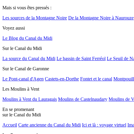
Mais si vous êtes pressés :
Les sources de la Montagne Noire
De la Montagne Noire à Naurouze
Voyez aussi
Le Blog du Canal du Midi
Sur le Canal du Midi
La source du Canal du Midi
Le bassin de Saint Ferréol
Le Seuil de N
Sur le Canal de Garonne
Le Pont-canal d'Agen
Castets-en-Dorthe
Fontet et le canal
Montpouil
Les Moulins à Vent
Moulins à Vent du Lauragais
Moulins de Castelnaudary
Moulins de V
En se promenant
sur le Canal du Midi
Accueil
Carte ancienne du Canal du Midi
Ici et là : voyage virtuel
Ima