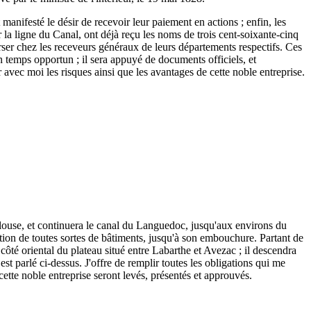
 manifesté le désir de recevoir leur paiement en actions ; enfin, les
r la ligne du Canal, ont déjà reçu les noms de trois cent-soixante-cinq
 verser chez les receveurs généraux de leurs départements respectifs. Ces
n temps opportun ; il sera appuyé de documents officiels, et
r avec moi les risques ainsi que les avantages de cette noble entreprise.
ulouse, et continuera le canal du Languedoc, jusqu'aux environs du
tion de toutes sortes de bâtiments, jusqu'à son embouchure. Partant de
ôté oriental du plateau situé entre Labarthe et Avezac ; il descendra
est parlé ci-dessus. J'offre de remplir toutes les obligations qui me
 cette noble entreprise seront levés, présentés et approuvés.