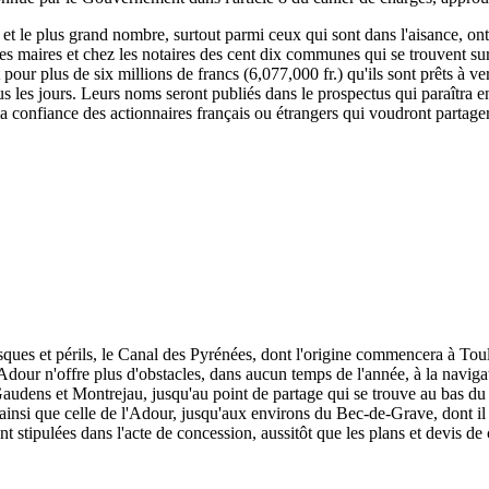
, et le plus grand nombre, surtout parmi ceux qui sont dans l'aisance, ont
 les maires et chez les notaires des cent dix communes qui se trouvent su
rit pour plus de six millions de francs (6,077,000 fr.) qu'ils sont prêts à
s les jours. Leurs noms seront publiés dans le prospectus qui paraîtra e
 la confiance des actionnaires français ou étrangers qui voudront partage
isques et périls, le Canal des Pyrénées, dont l'origine commencera à To
dour n'offre plus d'obstacles, dans aucun temps de l'année, à la naviga
udens et Montrejau, jusqu'au point de partage qui se trouve au bas du c
e, ainsi que celle de l'Adour, jusqu'aux environs du Bec-de-Grave, dont il 
nt stipulées dans l'acte de concession, aussitôt que les plans et devis de