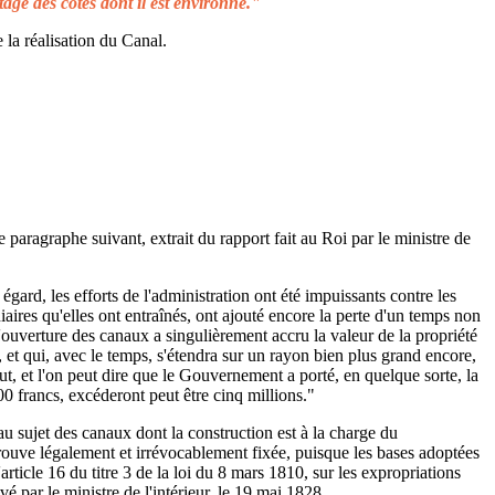
tage des côtes dont il est environné."
 la réalisation du Canal.
e paragraphe suivant, extrait du rapport fait au Roi par le ministre de
égard, les efforts de l'administration ont été impuissants contre les
aires qu'elles ont entraînés, ont ajouté encore la perte d'un temps non
L'ouverture des canaux a singulièrement accru la valeur de la propriété
 et qui, avec le temps, s'étendra sur un rayon bien plus grand encore,
ut, et l'on peut dire que le Gouvernement a porté, en quelque sorte, la
00 francs, excéderont peut être cinq millions."
au sujet des canaux dont la construction est à la charge du
rouve légalement et irrévocablement fixée, puisque les bases adoptées
rticle 16 du titre 3 de la loi du 8 mars 1810, sur les expropriations
é par le ministre de l'intérieur, le 19 mai 1828.