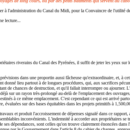
voyages de long cours, ou par des petits bâtiments qui servent au cabo
à l'administration du Canal du Midi, pour la Convaincre de l'utilité de
e lecture...
taires riverains du Canal des Pyrénées, il suffit de jeter les yeux sur l
prévisions dans une proportin aussi fâcheuse qu'extraordinaire, et, à cet 
t donné lieu partout à de longues procédures, qui, aux sacrifices pécuni
ant de chances de destruction, et qu'il fallait interrompre ou ajourner. 
d déjà sur un rayon très-prolongé au-delà de l'emplacement des ouvrages,
 destinés à ce même emplacement. C'est cependant ce qui est arrivé parto
re, évaluées sur des bases équitables dans les projets primitifs à 1,500,0
s travaux et produit l'accroissement de dépenses signalé dans ce rapport, 
emblables inconvénients. L'indemnité à accorder aux propriétaires se t
de ses dépendances, sont celles qu'on trouve clairement énoncées dans l'a
reconnue par le Gouvernement dans l'article 8 du cahier de charges, approuv