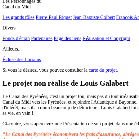
Les Personnages du
Canal du Midi
Les grands rôles
Pierre-Paul Riquet
Jean-Baptiste Colbert
François A
Divers
Fonds d'écran
Partenaires
Page des liens
Réalisation et Copyright
Ailleurs...
Écluse des Lorrains
Si vous le désirez, vous pouvez consulter la
carte du projet
.
Le projet non réalisé de Louis Galabert
Le Canal des Pyrénées, c'est un projet fou, mais pas du tout irréalisable
Canal du Midi vers les Pyrénées, et rejoindre l'Atlantique à Bayonne.
d'intérêt, mais il a connu beaucoup de détracteurs, Louis Galabert lui
sa vie, en vain !
Ci-contre, vous apercevez une Présentation de son projet, dans une édit
"Le Canal des Pyrénées économisera les frais d'assurance, abrégera 