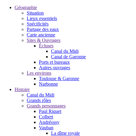
Géographie
Situation
Lieux essentiels
Spécificités
Partage des eaux
Carte ancienne
Sites & Ouvrages
Écluses
Canal du Midi
Canal de Garonne
Ports et bureaux
Autres ouvrages
Les environs
Toulouse & Garonne
Narbonne
Histoire
Canal du Midi
Grands rôles
Grands personnages
Paul Riquet
Colbert
Andréossy
Vauban
La dîme royale