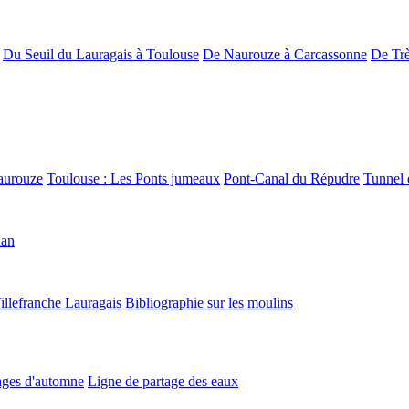
Du Seuil du Lauragais à Toulouse
De Naurouze à Carcassonne
De Trè
aurouze
Toulouse : Les Ponts jumeaux
Pont-Canal du Répudre
Tunnel 
lan
illefranche Lauragais
Bibliographie sur les moulins
ges d'automne
Ligne de partage des eaux