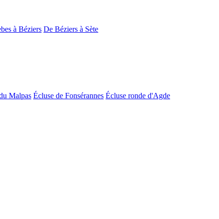
bes à Béziers
De Béziers à Sète
du Malpas
Écluse de Fonsérannes
Écluse ronde d'Agde