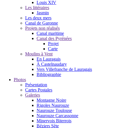
Louis XIV
Les littéraires
Jasmin
Les deux mers
Canal de Garonne
Projets non réalisés
Canal maritime
Canal des Pyrénées
Projet
Carte
Moulins à Vent
En Lauragais
À Castelnaudary
Vers Villefranche de Lauragais
Bibliographie
Photos
Présentation
Cartes Postales
Galeries
Montagne Noire
Rigoles Naurouze
Naurouze Toulouse
Naurouze Carcassonne
Minervois Biterrois
Béziers Sète