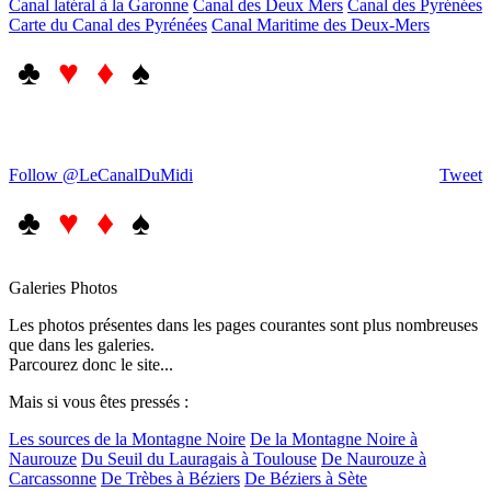
Canal latéral à la Garonne
Canal des Deux Mers
Canal des Pyrénées
Carte du Canal des Pyrénées
Canal Maritime des Deux-Mers
♣
♥ ♦
♠
Follow @LeCanalDuMidi
Tweet
♣
♥ ♦
♠
Galeries Photos
Les photos présentes dans les pages courantes sont plus nombreuses
que dans les galeries.
Parcourez donc le site...
Mais si vous êtes pressés :
Les sources de la Montagne Noire
De la Montagne Noire à
Naurouze
Du Seuil du Lauragais à Toulouse
De Naurouze à
Carcassonne
De Trèbes à Béziers
De Béziers à Sète