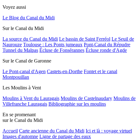
Voyez aussi
Le Blog du Canal du Midi
Sur le Canal du Midi
La source du Canal du Midi
Le bassin de Saint Ferréol
Le Seuil de
Naurouze
Toulouse : Les Ponts jumeaux
Pont-Canal du Répudre
Tunnel du Malpas
Écluse de Fonsérannes
Écluse ronde d'Agde
Sur le Canal de Garonne
Le Pont-canal d'Agen
Castets-en-Dorthe
Fontet et le canal
Montpouillan
Les Moulins à Vent
Moulins à Vent du Lauragais
Moulins de Castelnaudary
Moulins de
Villefranche Lauragais
Bibliographie sur les moulins
En se promenant
sur le Canal du Midi
Accueil
Carte ancienne du Canal du Midi
Ici et là : voyage virtuel
Images d'automne
Ligne de partage des eaux