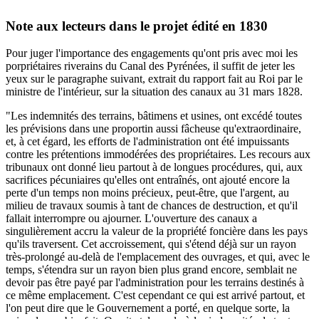
Note aux lecteurs dans le projet édité en 1830
Pour juger l'importance des engagements qu'ont pris avec moi les
porpriétaires riverains du Canal des Pyrénées, il suffit de jeter les
yeux sur le paragraphe suivant, extrait du rapport fait au Roi par le
ministre de l'intérieur, sur la situation des canaux au 31 mars 1828.
"Les indemnités des terrains, bâtimens et usines, ont excédé toutes
les prévisions dans une proportin aussi fâcheuse qu'extraordinaire,
et, à cet égard, les efforts de l'administration ont été impuissants
contre les prétentions immodérées des propriétaires. Les recours aux
tribunaux ont donné lieu partout à de longues procédures, qui, aux
sacrifices pécuniaires qu'elles ont entraînés, ont ajouté encore la
perte d'un temps non moins précieux, peut-être, que l'argent, au
milieu de travaux soumis à tant de chances de destruction, et qu'il
fallait interrompre ou ajourner. L'ouverture des canaux a
singulièrement accru la valeur de la propriété foncière dans les pays
qu'ils traversent. Cet accroissement, qui s'étend déjà sur un rayon
très-prolongé au-delà de l'emplacement des ouvrages, et qui, avec le
temps, s'étendra sur un rayon bien plus grand encore, semblait ne
devoir pas être payé par l'administration pour les terrains destinés à
ce même emplacement. C'est cependant ce qui est arrivé partout, et
l'on peut dire que le Gouvernement a porté, en quelque sorte, la