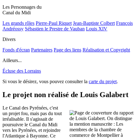
Les Personnages du
Canal du Midi
Les grands rôles
Pierre-Paul Riquet
Jean-Baptiste Colbert
François
Andréossy
Sébastien le Prestre de Vauban
Louis XIV
Divers
Fonds d'écran
Partenaires
Page des liens
Réalisation et Copyright
Ailleurs...
Écluse des Lorrains
Si vous le désirez, vous pouvez consulter la
carte du projet
.
Le projet non réalisé de Louis Galabert
Le Canal des Pyrénées, c'est
un projet fou, mais pas du tout
irréalisable. Il s'agissait de
poursuivre le Canal du Midi
vers les Pyrénées, et rejoindre
l'Atlantique à Bayonne. Ce