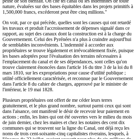
peine de son bienfait. On cite tel canal où les indemnités de toute
nature, évaluées sur des bases équitables dans les projets primitifs à
1,500,000 francs, excéderont peut être cinq millions."
On voit, par ce qui précède, quelles sont les causes qui ont retardé
les travaux et produit l'accroissement de dépenses signalé dans ce
rapport, au sujet des canaux dont la construction est à la charge du
Gouvernement. Celui des Pyrénées n'a plus à craindre aujourd'hui
de semblables inconvénients. L'indemnité à accorder aux
propriétaires se trouve légalement et irrévocablement fixée, puisque
les bases adoptées pour l'évaluation des terrains nécessaires à
l'emplacement du canal et de ses dépendances, sont celles qu'on
trouve clairement énoncées dans l'article 16 du titre 3 de la loi du 8
mars 1810, sur les expropriations pour cause d'utilité publique ;
utilité officiellement caractérisée, et reconnue par le Gouvernement
dans l'article 8 du cahier de charges, approuvé par le ministre de
l'intérieur, le 19 mai 1828.
Plusieurs propriétaires ont offert de me céder leurs terres
gratuitement, et le plus grand nombre, surtout parmi ceux qui sont
dans l'aisance, ont manifesté le désir de recevoir leur paiement en
actions ; enfin, les listes qui ont été ouvertes vers le milieu du mois
de juin dernier, chez les maires et chez les notaires des cent dix
communes qui se trouvent sur la ligne du Canal, ont déjà reçu les
noms de trois cent-soixante-cinq capitalistes riverains, lesquels, à