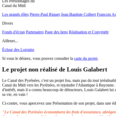
Les Personnages du
Canal du Midi
Les grands rôles
Pierre-Paul Riquet
Jean-Baptiste Colbert
François A
Divers
Fonds d'écran
Partenaires
Page des liens
Réalisation et Copyright
Ailleurs...
Écluse des Lorrains
Si vous le désirez, vous pouvez consulter la
carte du projet
.
Le projet non réalisé de Louis Galabert
Le Canal des Pyrénées, c'est un projet fou, mais pas du tout irréalisable
Canal du Midi vers les Pyrénées, et rejoindre l'Atlantique à Bayonne.
d'intérêt, mais il a connu beaucoup de détracteurs, Louis Galabert lui
sa vie, en vain !
Ci-contre, vous apercevez une Présentation de son projet, dans une édit
"Le Canal des Pyrénées économisera les frais d'assurance, abrégera 