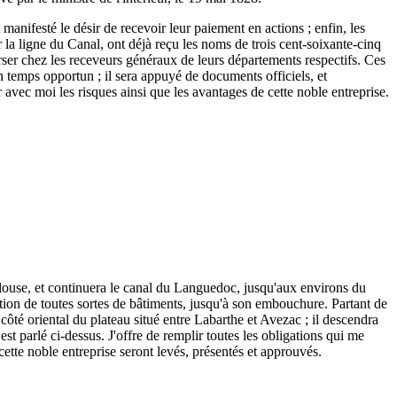
 manifesté le désir de recevoir leur paiement en actions ; enfin, les
r la ligne du Canal, ont déjà reçu les noms de trois cent-soixante-cinq
 verser chez les receveurs généraux de leurs départements respectifs. Ces
n temps opportun ; il sera appuyé de documents officiels, et
r avec moi les risques ainsi que les avantages de cette noble entreprise.
ulouse, et continuera le canal du Languedoc, jusqu'aux environs du
tion de toutes sortes de bâtiments, jusqu'à son embouchure. Partant de
ôté oriental du plateau situé entre Labarthe et Avezac ; il descendra
est parlé ci-dessus. J'offre de remplir toutes les obligations qui me
 cette noble entreprise seront levés, présentés et approuvés.