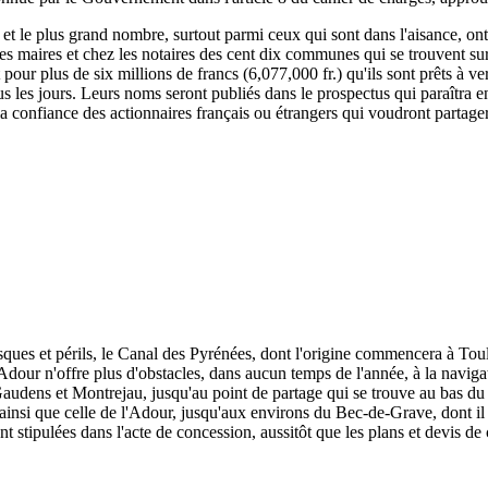
, et le plus grand nombre, surtout parmi ceux qui sont dans l'aisance, ont
 les maires et chez les notaires des cent dix communes qui se trouvent su
rit pour plus de six millions de francs (6,077,000 fr.) qu'ils sont prêts à
s les jours. Leurs noms seront publiés dans le prospectus qui paraîtra e
 la confiance des actionnaires français ou étrangers qui voudront partage
isques et périls, le Canal des Pyrénées, dont l'origine commencera à To
dour n'offre plus d'obstacles, dans aucun temps de l'année, à la naviga
udens et Montrejau, jusqu'au point de partage qui se trouve au bas du c
e, ainsi que celle de l'Adour, jusqu'aux environs du Bec-de-Grave, dont il 
nt stipulées dans l'acte de concession, aussitôt que les plans et devis de