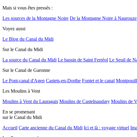
Mais si vous êtes pressés :
Les sources de la Montagne Noire
De la Montagne Noire à Naurouze
Voyez aussi
Le Blog du Canal du Midi
Sur le Canal du Midi
La source du Canal du Midi
Le bassin de Saint Ferréol
Le Seuil de N
Sur le Canal de Garonne
Le Pont-canal d'Agen
Castets-en-Dorthe
Fontet et le canal
Montpouil
Les Moulins à Vent
Moulins à Vent du Lauragais
Moulins de Castelnaudary
Moulins de V
En se promenant
sur le Canal du Midi
Accueil
Carte ancienne du Canal du Midi
Ici et là : voyage virtuel
Ima