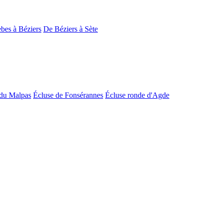
bes à Béziers
De Béziers à Sète
du Malpas
Écluse de Fonsérannes
Écluse ronde d'Agde