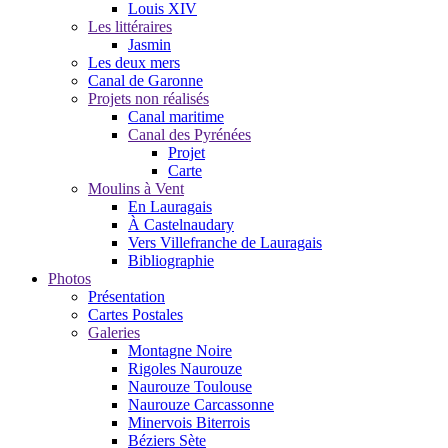
Louis XIV
Les littéraires
Jasmin
Les deux mers
Canal de Garonne
Projets non réalisés
Canal maritime
Canal des Pyrénées
Projet
Carte
Moulins à Vent
En Lauragais
À Castelnaudary
Vers Villefranche de Lauragais
Bibliographie
Photos
Présentation
Cartes Postales
Galeries
Montagne Noire
Rigoles Naurouze
Naurouze Toulouse
Naurouze Carcassonne
Minervois Biterrois
Béziers Sète