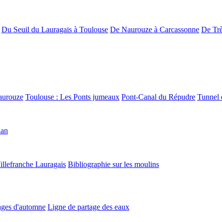
Du Seuil du Lauragais à Toulouse
De Naurouze à Carcassonne
De Trè
aurouze
Toulouse : Les Ponts jumeaux
Pont-Canal du Répudre
Tunnel 
lan
illefranche Lauragais
Bibliographie sur les moulins
ges d'automne
Ligne de partage des eaux