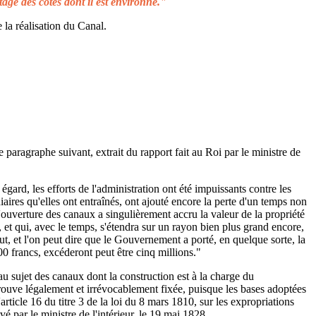
tage des côtes dont il est environné."
 la réalisation du Canal.
e paragraphe suivant, extrait du rapport fait au Roi par le ministre de
égard, les efforts de l'administration ont été impuissants contre les
aires qu'elles ont entraînés, ont ajouté encore la perte d'un temps non
L'ouverture des canaux a singulièrement accru la valeur de la propriété
 et qui, avec le temps, s'étendra sur un rayon bien plus grand encore,
ut, et l'on peut dire que le Gouvernement a porté, en quelque sorte, la
00 francs, excéderont peut être cinq millions."
au sujet des canaux dont la construction est à la charge du
rouve légalement et irrévocablement fixée, puisque les bases adoptées
rticle 16 du titre 3 de la loi du 8 mars 1810, sur les expropriations
é par le ministre de l'intérieur, le 19 mai 1828.