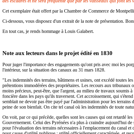
des escadres et ne sera fréquenté que par les vaisseaux qui font les 
Cet exemplaire était offert par la Chambre de Commerce de Montpellier 
Ci-dessous, vous disposez d'un extrait de la note de présentation. Bonn
En tout cas, je rends hommage à Louis Galabert.
Note aux lecteurs dans le projet édité en 1830
Pour juger l'importance des engagements qu'ont pris avec moi les porprié
l'intérieur, sur la situation des canaux au 31 mars 1828.
"Les indemnités des terrains, bâtimens et usines, ont excédé toutes les 
prétentions immodérées des propriétaires. Les recours aux tribunaux on
moins précieux, peut-être, que l'argent, au milieu de travaux soumis à t
foncière dans les pays qu'ils traversent. Cet accroissement, qui s'éten
semblait ne devoir pas être payé par l'administration pour les terrains
peine de son bienfait. On cite tel canal où les indemnités de toute natu
On voit, par ce qui précède, quelles sont les causes qui ont retardé le
Gouvernement. Celui des Pyrénées n'a plus à craindre aujourd'hui de s
pour l'évaluation des terrains nécessaires à l'emplacement du canal et 
pour cause d'utilité publique ; utilité officiellement caractérisée, et 