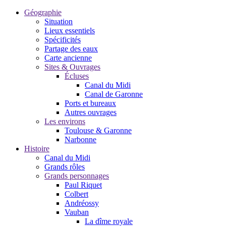
Géographie
Situation
Lieux essentiels
Spécificités
Partage des eaux
Carte ancienne
Sites & Ouvrages
Écluses
Canal du Midi
Canal de Garonne
Ports et bureaux
Autres ouvrages
Les environs
Toulouse & Garonne
Narbonne
Histoire
Canal du Midi
Grands rôles
Grands personnages
Paul Riquet
Colbert
Andréossy
Vauban
La dîme royale