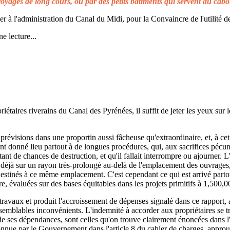
voyages de long cours, ou par des petits bâtiments qui servent au cabo
à l'administration du Canal du Midi, pour la Convaincre de l'utilité de
e lecture...
taires riverains du Canal des Pyrénées, il suffit de jeter les yeux sur l
prévisions dans une proportin aussi fâcheuse qu'extraordinaire, et, à cet 
t donné lieu partout à de longues procédures, qui, aux sacrifices pécuni
ant de chances de destruction, et qu'il fallait interrompre ou ajourner. 
d déjà sur un rayon très-prolongé au-delà de l'emplacement des ouvrages,
 destinés à ce même emplacement. C'est cependant ce qui est arrivé parto
re, évaluées sur des bases équitables dans les projets primitifs à 1,500,0
s travaux et produit l'accroissement de dépenses signalé dans ce rapport, 
emblables inconvénients. L'indemnité à accorder aux propriétaires se t
de ses dépendances, sont celles qu'on trouve clairement énoncées dans l'a
reconnue par le Gouvernement dans l'article 8 du cahier de charges, approuv