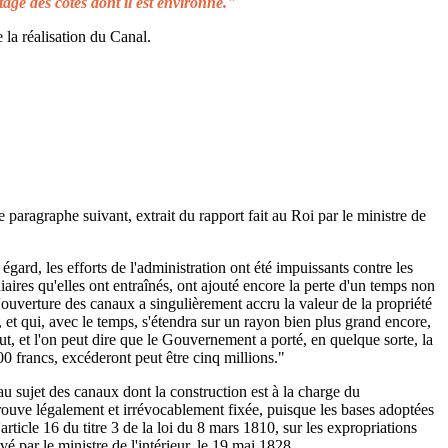
tage des côtes dont il est environné."
 la réalisation du Canal.
e paragraphe suivant, extrait du rapport fait au Roi par le ministre de
égard, les efforts de l'administration ont été impuissants contre les
aires qu'elles ont entraînés, ont ajouté encore la perte d'un temps non
L'ouverture des canaux a singulièrement accru la valeur de la propriété
 et qui, avec le temps, s'étendra sur un rayon bien plus grand encore,
ut, et l'on peut dire que le Gouvernement a porté, en quelque sorte, la
00 francs, excéderont peut être cinq millions."
au sujet des canaux dont la construction est à la charge du
rouve légalement et irrévocablement fixée, puisque les bases adoptées
rticle 16 du titre 3 de la loi du 8 mars 1810, sur les expropriations
é par le ministre de l'intérieur, le 19 mai 1828.