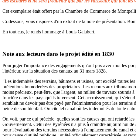
des escadres et ne sera fréquenté que par les vaisseaux qui font les 
Cet exemplaire était offert par la Chambre de Commerce de Montpellier 
Ci-dessous, vous disposez d'un extrait de la note de présentation. Bonn
En tout cas, je rends hommage à Louis Galabert.
Note aux lecteurs dans le projet édité en 1830
Pour juger l'importance des engagements qu'ont pris avec moi les porprié
l'intérieur, sur la situation des canaux au 31 mars 1828.
"Les indemnités des terrains, bâtimens et usines, ont excédé toutes les 
prétentions immodérées des propriétaires. Les recours aux tribunaux on
moins précieux, peut-être, que l'argent, au milieu de travaux soumis à t
foncière dans les pays qu'ils traversent. Cet accroissement, qui s'éten
semblait ne devoir pas être payé par l'administration pour les terrains
peine de son bienfait. On cite tel canal où les indemnités de toute natu
On voit, par ce qui précède, quelles sont les causes qui ont retardé le
Gouvernement. Celui des Pyrénées n'a plus à craindre aujourd'hui de s
pour l'évaluation des terrains nécessaires à l'emplacement du canal et 
pour cause d'utilité publique ; utilité officiellement caractérisée, et 