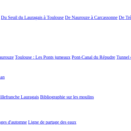
Du Seuil du Lauragais à Toulouse
De Naurouze à Carcassonne
De Trè
aurouze
Toulouse : Les Ponts jumeaux
Pont-Canal du Répudre
Tunnel 
lan
illefranche Lauragais
Bibliographie sur les moulins
ges d'automne
Ligne de partage des eaux