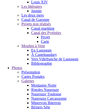
Louis XIV
Les littéraires
Jasmin
Les deux mers
Canal de Garonne
Projets non réalisés
Canal maritime
Canal des Pyrénées
Projet
Carte
Moulins à Vent
En Lauragais
À Castelnaudary
Vers Villefranche de Lauragais
Bibliographie
Photos
Présentation
Cartes Postales
Galeries
Montagne Noire
Rigoles Naurouze
Naurouze Toulouse
Naurouze Carcassonne
Minervois Biterrois
Béziers Sète