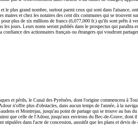
, et le plus grand nombre, surtout parmi ceux qui sont dans l'aisance, ont
 les maires et chez les notaires des cent dix communes qui se trouvent su
rit pour plus de six millions de francs (6,077,000 fr.) qu'ils sont prêts à
s les jours. Leurs noms seront publiés dans le prospectus qui paraîtra e
 la confiance des actionnaires français ou étrangers qui voudront partage
isques et périls, le Canal des Pyrénées, dont l'origine commencera à To
dour n'offre plus d'obstacles, dans aucun temps de l'année, à la naviga
udens et Montrejau, jusqu'au point de partage qui se trouve au bas du c
e, ainsi que celle de l'Adour, jusqu'aux environs du Bec-de-Grave, dont il 
nt stipulées dans l'acte de concession, aussitôt que les plans et devis de