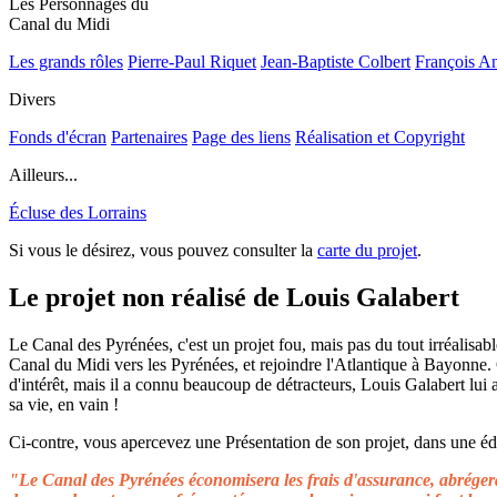
Les Personnages du
Canal du Midi
Les grands rôles
Pierre-Paul Riquet
Jean-Baptiste Colbert
François A
Divers
Fonds d'écran
Partenaires
Page des liens
Réalisation et Copyright
Ailleurs...
Écluse des Lorrains
Si vous le désirez, vous pouvez consulter la
carte du projet
.
Le projet non réalisé de Louis Galabert
Le Canal des Pyrénées, c'est un projet fou, mais pas du tout irréalisable
Canal du Midi vers les Pyrénées, et rejoindre l'Atlantique à Bayonne.
d'intérêt, mais il a connu beaucoup de détracteurs, Louis Galabert lui
sa vie, en vain !
Ci-contre, vous apercevez une Présentation de son projet, dans une édit
"Le Canal des Pyrénées économisera les frais d'assurance, abrégera 