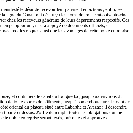
 manifesté le désir de recevoir leur paiement en actions ; enfin, les
r la ligne du Canal, ont déjà reçu les noms de trois cent-soixante-cinq
 verser chez les receveurs généraux de leurs départements respectifs. Ces
n temps opportun ; il sera appuyé de documents officiels, et
r avec moi les risques ainsi que les avantages de cette noble entreprise.
ulouse, et continuera le canal du Languedoc, jusqu'aux environs du
tion de toutes sortes de bâtiments, jusqu'à son embouchure. Partant de
ôté oriental du plateau situé entre Labarthe et Avezac ; il descendra
est parlé ci-dessus. J'offre de remplir toutes les obligations qui me
 cette noble entreprise seront levés, présentés et approuvés.