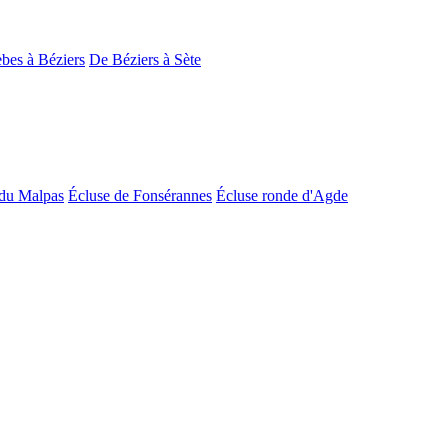
bes à Béziers
De Béziers à Sète
du Malpas
Écluse de Fonsérannes
Écluse ronde d'Agde