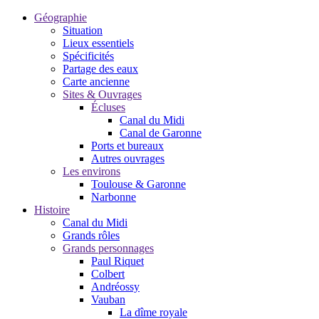
Géographie
Situation
Lieux essentiels
Spécificités
Partage des eaux
Carte ancienne
Sites & Ouvrages
Écluses
Canal du Midi
Canal de Garonne
Ports et bureaux
Autres ouvrages
Les environs
Toulouse & Garonne
Narbonne
Histoire
Canal du Midi
Grands rôles
Grands personnages
Paul Riquet
Colbert
Andréossy
Vauban
La dîme royale