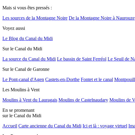
Mais si vous êtes pressés :
Les sources de la Montagne Noire
De la Montagne Noire à Naurouze
Voyez aussi
Le Blog du Canal du Midi
Sur le Canal du Midi
La source du Canal du Midi
Le bassin de Saint Ferréol
Le Seuil de N
Sur le Canal de Garonne
Le Pont-canal d'Agen
Castets-en-Dorthe
Fontet et le canal
Montpouil
Les Moulins à Vent
Moulins à Vent du Lauragais
Moulins de Castelnaudary
Moulins de V
En se promenant
sur le Canal du Midi
Accueil
Carte ancienne du Canal du Midi
Ici et là : voyage virtuel
Ima