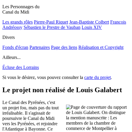
Les Personnages du
Canal du Midi
Les grands rôles
Pierre-Paul Riquet
Jean-Baptiste Colbert
François
Andréossy
Sébastien le Prestre de Vauban
Louis XIV
Divers
Fonds d'écran
Partenaires
Page des liens
Réalisation et Copyright
Ailleurs...
Écluse des Lorrains
Si vous le désirez, vous pouvez consulter la
carte du projet
.
Le projet non réalisé de Louis Galabert
Le Canal des Pyrénées, c'est
un projet fou, mais pas du tout
irréalisable. Il s'agissait de
poursuivre le Canal du Midi
vers les Pyrénées, et rejoindre
l'Atlantique à Bayonne. Ce