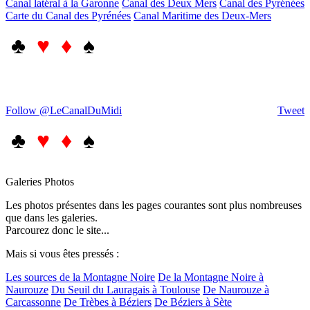
Canal latéral à la Garonne
Canal des Deux Mers
Canal des Pyrénées
Carte du Canal des Pyrénées
Canal Maritime des Deux-Mers
♣
♥ ♦
♠
Follow @LeCanalDuMidi
Tweet
♣
♥ ♦
♠
Galeries Photos
Les photos présentes dans les pages courantes sont plus nombreuses
que dans les galeries.
Parcourez donc le site...
Mais si vous êtes pressés :
Les sources de la Montagne Noire
De la Montagne Noire à
Naurouze
Du Seuil du Lauragais à Toulouse
De Naurouze à
Carcassonne
De Trèbes à Béziers
De Béziers à Sète