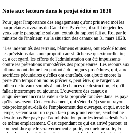
Note aux lecteurs dans le projet édité en 1830
Pour juger l'importance des engagements qu'ont pris avec moi les
porpriétaires riverains du Canal des Pyrénées, il suffit de jeter les
yeux sur le paragraphe suivant, extrait du rapport fait au Roi par le
ministre de l'intérieur, sur la situation des canaux au 31 mars 1828.
"Les indemnités des terrains, bâtimens et usines, ont excédé toutes
les prévisions dans une proportin aussi fâcheuse qu'extraordinaire,
et, à cet égard, les efforts de l'administration ont été impuissants
contre les prétentions immodérées des propriétaires. Les recours aux
tribunaux ont donné lieu partout à de longues procédures, qui, aux
sacrifices pécuniaires qu'elles ont entraînés, ont ajouté encore la
perte d'un temps non moins précieux, peut-être, que l'argent, au
milieu de travaux soumis à tant de chances de destruction, et qu'il
fallait interrompre ou ajourner. L'ouverture des canaux a
singulièrement accru la valeur de la propriété foncière dans les pays
qu'ils traversent. Cet accroissement, qui s'étend déjà sur un rayon
très-prolongé au-delà de l'emplacement des ouvrages, et qui, avec le
temps, s'étendra sur un rayon bien plus grand encore, semblait ne
devoir pas être payé par l'administration pour les terrains destinés à
ce même emplacement. C'est cependant ce qui est arrivé partout, et
l'on peut dire que le Gouvernement a porté, en quelque sorte, la