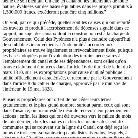
peine de son bienfait. On cite tel canal où les indemnités de toute
nature, évaluées sur des bases équitables dans les projets primitifs à
1,500,000 francs, excéderont peut être cinq millions."
On voit, par ce qui précède, quelles sont les causes qui ont retardé
les travaux et produit l'accroissement de dépenses signalé dans ce
rapport, au sujet des canaux dont la construction est à la charge du
Gouvernement. Celui des Pyrénées n'a plus à craindre aujourd'hui
de semblables inconvénients. L'indemnité à accorder aux
propriétaires se trouve légalement et irrévocablement fixée, puisque
les bases adoptées pour l'évaluation des terrains nécessaires à
l'emplacement du canal et de ses dépendances, sont celles qu'on
trouve clairement énoncées dans l'article 16 du titre 3 de la loi du 8
mars 1810, sur les expropriations pour cause d'utilité publique ;
utilité officiellement caractérisée, et reconnue par le Gouvernement
dans l'article 8 du cahier de charges, approuvé par le ministre de
l'intérieur, le 19 mai 1828.
Plusieurs propriétaires ont offert de me céder leurs terres
gratuitement, et le plus grand nombre, surtout parmi ceux qui sont
dans l'aisance, ont manifesté le désir de recevoir leur paiement en
actions ; enfin, les listes qui ont été ouvertes vers le milieu du mois
de juin dernier, chez les maires et chez les notaires des cent dix
communes qui se trouvent sur la ligne du Canal, ont déjà reçu les
noms de trois cent-soixante-cinq capitalistes riverains, lesquels, à