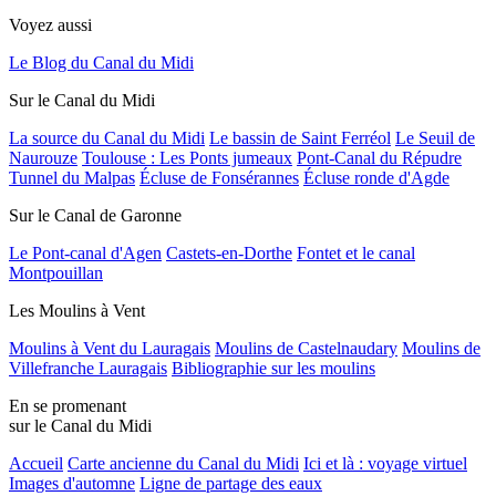
Voyez aussi
Le Blog du Canal du Midi
Sur le Canal du Midi
La source du Canal du Midi
Le bassin de Saint Ferréol
Le Seuil de
Naurouze
Toulouse : Les Ponts jumeaux
Pont-Canal du Répudre
Tunnel du Malpas
Écluse de Fonsérannes
Écluse ronde d'Agde
Sur le Canal de Garonne
Le Pont-canal d'Agen
Castets-en-Dorthe
Fontet et le canal
Montpouillan
Les Moulins à Vent
Moulins à Vent du Lauragais
Moulins de Castelnaudary
Moulins de
Villefranche Lauragais
Bibliographie sur les moulins
En se promenant
sur le Canal du Midi
Accueil
Carte ancienne du Canal du Midi
Ici et là : voyage virtuel
Images d'automne
Ligne de partage des eaux