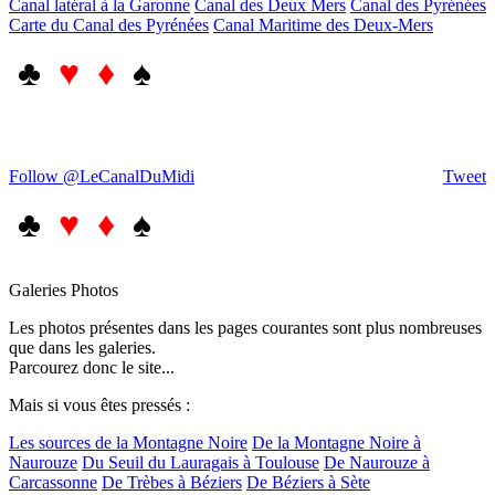
Canal latéral à la Garonne
Canal des Deux Mers
Canal des Pyrénées
Carte du Canal des Pyrénées
Canal Maritime des Deux-Mers
♣
♥ ♦
♠
Follow @LeCanalDuMidi
Tweet
♣
♥ ♦
♠
Galeries Photos
Les photos présentes dans les pages courantes sont plus nombreuses
que dans les galeries.
Parcourez donc le site...
Mais si vous êtes pressés :
Les sources de la Montagne Noire
De la Montagne Noire à
Naurouze
Du Seuil du Lauragais à Toulouse
De Naurouze à
Carcassonne
De Trèbes à Béziers
De Béziers à Sète