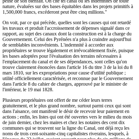
peine de son bienfait. On cite tel canal où les indemnités de toute
nature, évaluées sur des bases équitables dans les projets primitifs à
1,500,000 francs, excéderont peut être cinq millions."
On voit, par ce qui précède, quelles sont les causes qui ont retardé
les travaux et produit l'accroissement de dépenses signalé dans ce
rapport, au sujet des canaux dont la construction est à la charge du
Gouvernement. Celui des Pyrénées n'a plus à craindre aujourd'hui
de semblables inconvénients. L'indemnité à accorder aux
propriétaires se trouve légalement et irrévocablement fixée, puisque
les bases adoptées pour l'évaluation des terrains nécessaires à
l'emplacement du canal et de ses dépendances, sont celles qu'on
trouve clairement énoncées dans l'article 16 du titre 3 de la loi du 8
mars 1810, sur les expropriations pour cause d'utilité publique ;
utilité officiellement caractérisée, et reconnue par le Gouvernement
dans l'article 8 du cahier de charges, approuvé par le ministre de
l'intérieur, le 19 mai 1828.
Plusieurs propriétaires ont offert de me céder leurs terres
gratuitement, et le plus grand nombre, surtout parmi ceux qui sont
dans l'aisance, ont manifesté le désir de recevoir leur paiement en
actions ; enfin, les listes qui ont été ouvertes vers le milieu du mois
de juin dernier, chez les maires et chez les notaires des cent dix
communes qui se trouvent sur la ligne du Canal, ont déjà reçu les
noms de trois cent-soixante-cinq capitalistes riverains, lesquels, à