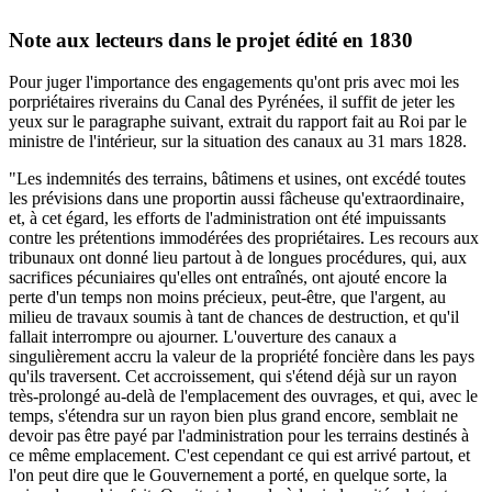
Note aux lecteurs dans le projet édité en 1830
Pour juger l'importance des engagements qu'ont pris avec moi les
porpriétaires riverains du Canal des Pyrénées, il suffit de jeter les
yeux sur le paragraphe suivant, extrait du rapport fait au Roi par le
ministre de l'intérieur, sur la situation des canaux au 31 mars 1828.
"Les indemnités des terrains, bâtimens et usines, ont excédé toutes
les prévisions dans une proportin aussi fâcheuse qu'extraordinaire,
et, à cet égard, les efforts de l'administration ont été impuissants
contre les prétentions immodérées des propriétaires. Les recours aux
tribunaux ont donné lieu partout à de longues procédures, qui, aux
sacrifices pécuniaires qu'elles ont entraînés, ont ajouté encore la
perte d'un temps non moins précieux, peut-être, que l'argent, au
milieu de travaux soumis à tant de chances de destruction, et qu'il
fallait interrompre ou ajourner. L'ouverture des canaux a
singulièrement accru la valeur de la propriété foncière dans les pays
qu'ils traversent. Cet accroissement, qui s'étend déjà sur un rayon
très-prolongé au-delà de l'emplacement des ouvrages, et qui, avec le
temps, s'étendra sur un rayon bien plus grand encore, semblait ne
devoir pas être payé par l'administration pour les terrains destinés à
ce même emplacement. C'est cependant ce qui est arrivé partout, et
l'on peut dire que le Gouvernement a porté, en quelque sorte, la