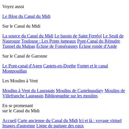
Voyez aussi
Le Blog du Canal du Midi
Sur le Canal du Midi
La source du Canal du Midi
Le bassin de Saint Ferréol
Le Seuil de
Naurouze
Toulouse : Les Ponts jumeaux
Pont-Canal du Répudre
Tunnel du Malpas
Écluse de Fonsérannes
Écluse ronde d'Agde
Sur le Canal de Garonne
Le Pont-canal d'Agen
Castets-en-Dorthe
Fontet et le canal
Montpouillan
Les Moulins à Vent
Moulins à Vent du Lauragais
Moulins de Castelnaudary
Moulins de
Villefranche Lauragais
Bibliographie sur les moulins
En se promenant
sur le Canal du Midi
Accueil
Carte ancienne du Canal du Midi
Ici et là : voyage virtuel
Images d'automne
Ligne de partage des eaux