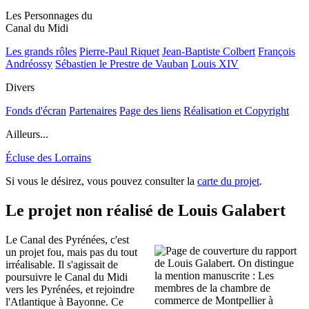
Les Personnages du
Canal du Midi
Les grands rôles
Pierre-Paul Riquet
Jean-Baptiste Colbert
François
Andréossy
Sébastien le Prestre de Vauban
Louis XIV
Divers
Fonds d'écran
Partenaires
Page des liens
Réalisation et Copyright
Ailleurs...
Écluse des Lorrains
Si vous le désirez, vous pouvez consulter la
carte du projet
.
Le projet non réalisé de Louis Galabert
Le Canal des Pyrénées, c'est
un projet fou, mais pas du tout
irréalisable. Il s'agissait de
poursuivre le Canal du Midi
vers les Pyrénées, et rejoindre
l'Atlantique à Bayonne. Ce