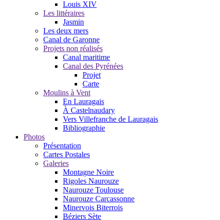
Louis XIV
Les littéraires
Jasmin
Les deux mers
Canal de Garonne
Projets non réalisés
Canal maritime
Canal des Pyrénées
Projet
Carte
Moulins à Vent
En Lauragais
À Castelnaudary
Vers Villefranche de Lauragais
Bibliographie
Photos
Présentation
Cartes Postales
Galeries
Montagne Noire
Rigoles Naurouze
Naurouze Toulouse
Naurouze Carcassonne
Minervois Biterrois
Béziers Sète