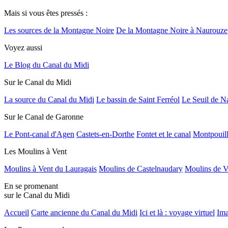
Mais si vous êtes pressés :
Les sources de la Montagne Noire
De la Montagne Noire à Naurouze
Voyez aussi
Le Blog du Canal du Midi
Sur le Canal du Midi
La source du Canal du Midi
Le bassin de Saint Ferréol
Le Seuil de N
Sur le Canal de Garonne
Le Pont-canal d'Agen
Castets-en-Dorthe
Fontet et le canal
Montpouil
Les Moulins à Vent
Moulins à Vent du Lauragais
Moulins de Castelnaudary
Moulins de V
En se promenant
sur le Canal du Midi
Accueil
Carte ancienne du Canal du Midi
Ici et là : voyage virtuel
Ima