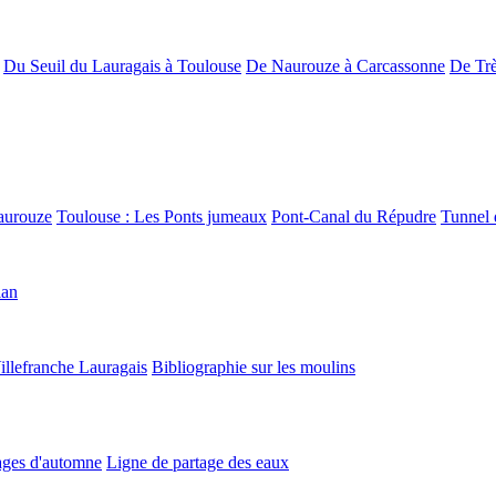
Du Seuil du Lauragais à Toulouse
De Naurouze à Carcassonne
De Trè
aurouze
Toulouse : Les Ponts jumeaux
Pont-Canal du Répudre
Tunnel 
lan
illefranche Lauragais
Bibliographie sur les moulins
ges d'automne
Ligne de partage des eaux