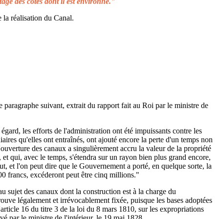
tage des côtes dont il est environné."
 la réalisation du Canal.
e paragraphe suivant, extrait du rapport fait au Roi par le ministre de
égard, les efforts de l'administration ont été impuissants contre les
aires qu'elles ont entraînés, ont ajouté encore la perte d'un temps non
L'ouverture des canaux a singulièrement accru la valeur de la propriété
 et qui, avec le temps, s'étendra sur un rayon bien plus grand encore,
ut, et l'on peut dire que le Gouvernement a porté, en quelque sorte, la
00 francs, excéderont peut être cinq millions."
au sujet des canaux dont la construction est à la charge du
rouve légalement et irrévocablement fixée, puisque les bases adoptées
rticle 16 du titre 3 de la loi du 8 mars 1810, sur les expropriations
é par le ministre de l'intérieur, le 19 mai 1828.