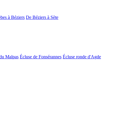
bes à Béziers
De Béziers à Sète
du Malpas
Écluse de Fonsérannes
Écluse ronde d'Agde