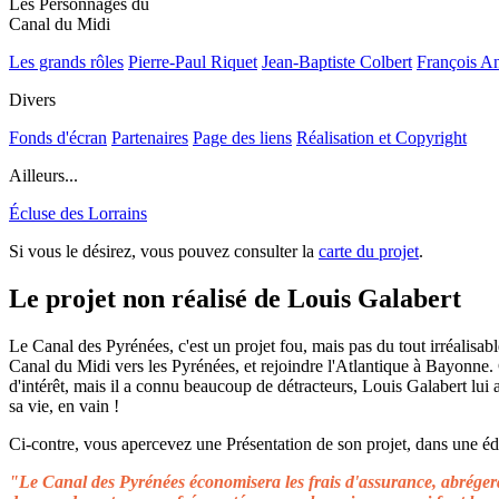
Les Personnages du
Canal du Midi
Les grands rôles
Pierre-Paul Riquet
Jean-Baptiste Colbert
François A
Divers
Fonds d'écran
Partenaires
Page des liens
Réalisation et Copyright
Ailleurs...
Écluse des Lorrains
Si vous le désirez, vous pouvez consulter la
carte du projet
.
Le projet non réalisé de Louis Galabert
Le Canal des Pyrénées, c'est un projet fou, mais pas du tout irréalisable
Canal du Midi vers les Pyrénées, et rejoindre l'Atlantique à Bayonne.
d'intérêt, mais il a connu beaucoup de détracteurs, Louis Galabert lui
sa vie, en vain !
Ci-contre, vous apercevez une Présentation de son projet, dans une édit
"Le Canal des Pyrénées économisera les frais d'assurance, abrégera 