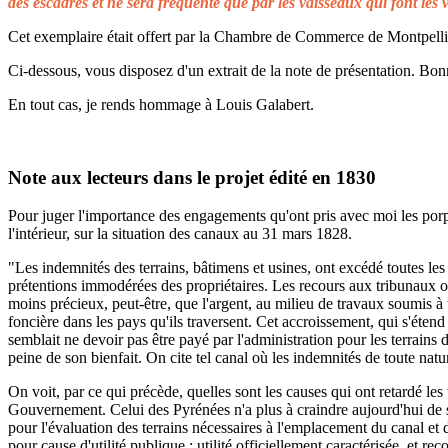
des escadres et ne sera fréquenté que par les vaisseaux qui font les 
Cet exemplaire était offert par la Chambre de Commerce de Montpellier 
Ci-dessous, vous disposez d'un extrait de la note de présentation. Bonn
En tout cas, je rends hommage à Louis Galabert.
Note aux lecteurs dans le projet édité en 1830
Pour juger l'importance des engagements qu'ont pris avec moi les porprié
l'intérieur, sur la situation des canaux au 31 mars 1828.
"Les indemnités des terrains, bâtimens et usines, ont excédé toutes les 
prétentions immodérées des propriétaires. Les recours aux tribunaux on
moins précieux, peut-être, que l'argent, au milieu de travaux soumis à t
foncière dans les pays qu'ils traversent. Cet accroissement, qui s'éten
semblait ne devoir pas être payé par l'administration pour les terrains
peine de son bienfait. On cite tel canal où les indemnités de toute natu
On voit, par ce qui précède, quelles sont les causes qui ont retardé le
Gouvernement. Celui des Pyrénées n'a plus à craindre aujourd'hui de s
pour l'évaluation des terrains nécessaires à l'emplacement du canal et 
pour cause d'utilité publique ; utilité officiellement caractérisée, et 