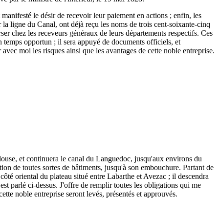
 manifesté le désir de recevoir leur paiement en actions ; enfin, les
r la ligne du Canal, ont déjà reçu les noms de trois cent-soixante-cinq
 verser chez les receveurs généraux de leurs départements respectifs. Ces
n temps opportun ; il sera appuyé de documents officiels, et
r avec moi les risques ainsi que les avantages de cette noble entreprise.
ulouse, et continuera le canal du Languedoc, jusqu'aux environs du
tion de toutes sortes de bâtiments, jusqu'à son embouchure. Partant de
ôté oriental du plateau situé entre Labarthe et Avezac ; il descendra
est parlé ci-dessus. J'offre de remplir toutes les obligations qui me
 cette noble entreprise seront levés, présentés et approuvés.