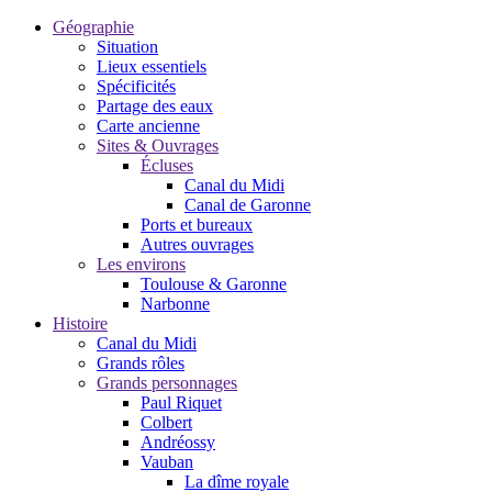
Géographie
Situation
Lieux essentiels
Spécificités
Partage des eaux
Carte ancienne
Sites & Ouvrages
Écluses
Canal du Midi
Canal de Garonne
Ports et bureaux
Autres ouvrages
Les environs
Toulouse & Garonne
Narbonne
Histoire
Canal du Midi
Grands rôles
Grands personnages
Paul Riquet
Colbert
Andréossy
Vauban
La dîme royale