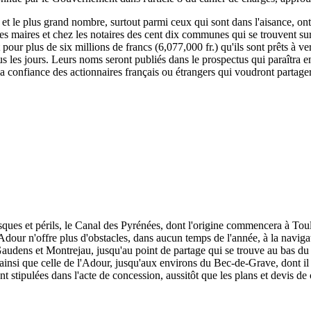
, et le plus grand nombre, surtout parmi ceux qui sont dans l'aisance, ont
 les maires et chez les notaires des cent dix communes qui se trouvent su
rit pour plus de six millions de francs (6,077,000 fr.) qu'ils sont prêts à
s les jours. Leurs noms seront publiés dans le prospectus qui paraîtra e
 la confiance des actionnaires français ou étrangers qui voudront partage
isques et périls, le Canal des Pyrénées, dont l'origine commencera à To
dour n'offre plus d'obstacles, dans aucun temps de l'année, à la naviga
udens et Montrejau, jusqu'au point de partage qui se trouve au bas du c
e, ainsi que celle de l'Adour, jusqu'aux environs du Bec-de-Grave, dont il 
nt stipulées dans l'acte de concession, aussitôt que les plans et devis de