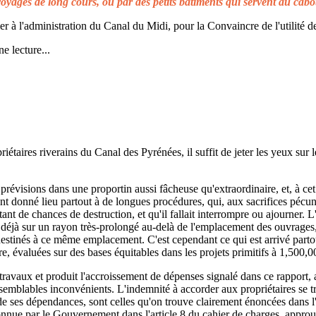
voyages de long cours, ou par des petits bâtiments qui servent au cabo
à l'administration du Canal du Midi, pour la Convaincre de l'utilité de
e lecture...
taires riverains du Canal des Pyrénées, il suffit de jeter les yeux sur l
prévisions dans une proportin aussi fâcheuse qu'extraordinaire, et, à cet 
t donné lieu partout à de longues procédures, qui, aux sacrifices pécuni
ant de chances de destruction, et qu'il fallait interrompre ou ajourner. 
d déjà sur un rayon très-prolongé au-delà de l'emplacement des ouvrages,
 destinés à ce même emplacement. C'est cependant ce qui est arrivé parto
re, évaluées sur des bases équitables dans les projets primitifs à 1,500,0
s travaux et produit l'accroissement de dépenses signalé dans ce rapport, 
emblables inconvénients. L'indemnité à accorder aux propriétaires se t
de ses dépendances, sont celles qu'on trouve clairement énoncées dans l'a
reconnue par le Gouvernement dans l'article 8 du cahier de charges, approuv