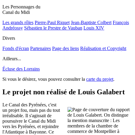
Les Personnages du
Canal du Midi
Les grands rôles
Pierre-Paul Riquet
Jean-Baptiste Colbert
François
Andréossy
Sébastien le Prestre de Vauban
Louis XIV
Divers
Fonds d'écran
Partenaires
Page des liens
Réalisation et Copyright
Ailleurs...
Écluse des Lorrains
Si vous le désirez, vous pouvez consulter la
carte du projet
.
Le projet non réalisé de Louis Galabert
Le Canal des Pyrénées, c'est
un projet fou, mais pas du tout
irréalisable. Il s'agissait de
poursuivre le Canal du Midi
vers les Pyrénées, et rejoindre
l'Atlantique à Bayonne. Ce