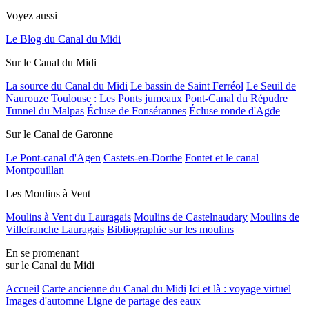
Voyez aussi
Le Blog du Canal du Midi
Sur le Canal du Midi
La source du Canal du Midi
Le bassin de Saint Ferréol
Le Seuil de
Naurouze
Toulouse : Les Ponts jumeaux
Pont-Canal du Répudre
Tunnel du Malpas
Écluse de Fonsérannes
Écluse ronde d'Agde
Sur le Canal de Garonne
Le Pont-canal d'Agen
Castets-en-Dorthe
Fontet et le canal
Montpouillan
Les Moulins à Vent
Moulins à Vent du Lauragais
Moulins de Castelnaudary
Moulins de
Villefranche Lauragais
Bibliographie sur les moulins
En se promenant
sur le Canal du Midi
Accueil
Carte ancienne du Canal du Midi
Ici et là : voyage virtuel
Images d'automne
Ligne de partage des eaux