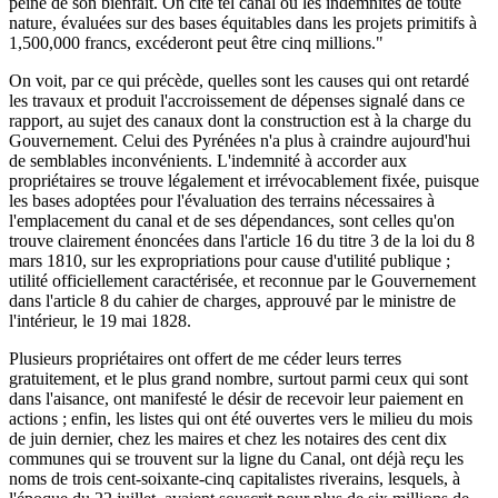
peine de son bienfait. On cite tel canal où les indemnités de toute
nature, évaluées sur des bases équitables dans les projets primitifs à
1,500,000 francs, excéderont peut être cinq millions."
On voit, par ce qui précède, quelles sont les causes qui ont retardé
les travaux et produit l'accroissement de dépenses signalé dans ce
rapport, au sujet des canaux dont la construction est à la charge du
Gouvernement. Celui des Pyrénées n'a plus à craindre aujourd'hui
de semblables inconvénients. L'indemnité à accorder aux
propriétaires se trouve légalement et irrévocablement fixée, puisque
les bases adoptées pour l'évaluation des terrains nécessaires à
l'emplacement du canal et de ses dépendances, sont celles qu'on
trouve clairement énoncées dans l'article 16 du titre 3 de la loi du 8
mars 1810, sur les expropriations pour cause d'utilité publique ;
utilité officiellement caractérisée, et reconnue par le Gouvernement
dans l'article 8 du cahier de charges, approuvé par le ministre de
l'intérieur, le 19 mai 1828.
Plusieurs propriétaires ont offert de me céder leurs terres
gratuitement, et le plus grand nombre, surtout parmi ceux qui sont
dans l'aisance, ont manifesté le désir de recevoir leur paiement en
actions ; enfin, les listes qui ont été ouvertes vers le milieu du mois
de juin dernier, chez les maires et chez les notaires des cent dix
communes qui se trouvent sur la ligne du Canal, ont déjà reçu les
noms de trois cent-soixante-cinq capitalistes riverains, lesquels, à