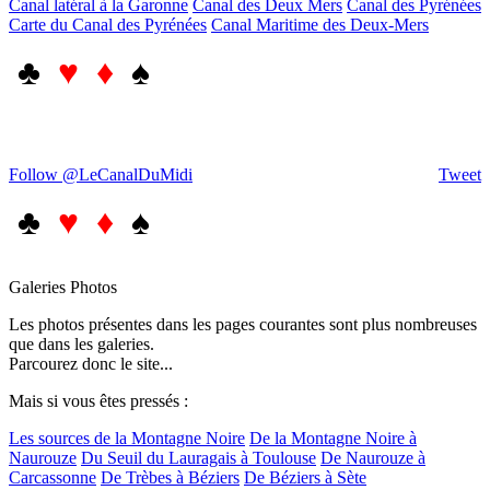
Canal latéral à la Garonne
Canal des Deux Mers
Canal des Pyrénées
Carte du Canal des Pyrénées
Canal Maritime des Deux-Mers
♣
♥ ♦
♠
Follow @LeCanalDuMidi
Tweet
♣
♥ ♦
♠
Galeries Photos
Les photos présentes dans les pages courantes sont plus nombreuses
que dans les galeries.
Parcourez donc le site...
Mais si vous êtes pressés :
Les sources de la Montagne Noire
De la Montagne Noire à
Naurouze
Du Seuil du Lauragais à Toulouse
De Naurouze à
Carcassonne
De Trèbes à Béziers
De Béziers à Sète