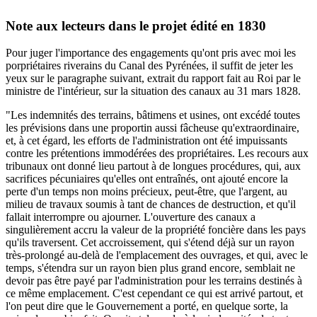
Note aux lecteurs dans le projet édité en 1830
Pour juger l'importance des engagements qu'ont pris avec moi les
porpriétaires riverains du Canal des Pyrénées, il suffit de jeter les
yeux sur le paragraphe suivant, extrait du rapport fait au Roi par le
ministre de l'intérieur, sur la situation des canaux au 31 mars 1828.
"Les indemnités des terrains, bâtimens et usines, ont excédé toutes
les prévisions dans une proportin aussi fâcheuse qu'extraordinaire,
et, à cet égard, les efforts de l'administration ont été impuissants
contre les prétentions immodérées des propriétaires. Les recours aux
tribunaux ont donné lieu partout à de longues procédures, qui, aux
sacrifices pécuniaires qu'elles ont entraînés, ont ajouté encore la
perte d'un temps non moins précieux, peut-être, que l'argent, au
milieu de travaux soumis à tant de chances de destruction, et qu'il
fallait interrompre ou ajourner. L'ouverture des canaux a
singulièrement accru la valeur de la propriété foncière dans les pays
qu'ils traversent. Cet accroissement, qui s'étend déjà sur un rayon
très-prolongé au-delà de l'emplacement des ouvrages, et qui, avec le
temps, s'étendra sur un rayon bien plus grand encore, semblait ne
devoir pas être payé par l'administration pour les terrains destinés à
ce même emplacement. C'est cependant ce qui est arrivé partout, et
l'on peut dire que le Gouvernement a porté, en quelque sorte, la