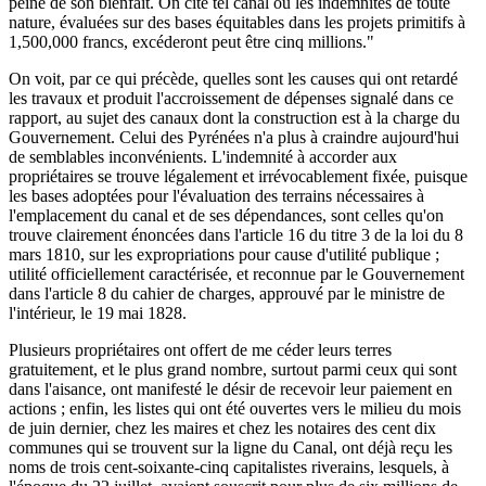
peine de son bienfait. On cite tel canal où les indemnités de toute
nature, évaluées sur des bases équitables dans les projets primitifs à
1,500,000 francs, excéderont peut être cinq millions."
On voit, par ce qui précède, quelles sont les causes qui ont retardé
les travaux et produit l'accroissement de dépenses signalé dans ce
rapport, au sujet des canaux dont la construction est à la charge du
Gouvernement. Celui des Pyrénées n'a plus à craindre aujourd'hui
de semblables inconvénients. L'indemnité à accorder aux
propriétaires se trouve légalement et irrévocablement fixée, puisque
les bases adoptées pour l'évaluation des terrains nécessaires à
l'emplacement du canal et de ses dépendances, sont celles qu'on
trouve clairement énoncées dans l'article 16 du titre 3 de la loi du 8
mars 1810, sur les expropriations pour cause d'utilité publique ;
utilité officiellement caractérisée, et reconnue par le Gouvernement
dans l'article 8 du cahier de charges, approuvé par le ministre de
l'intérieur, le 19 mai 1828.
Plusieurs propriétaires ont offert de me céder leurs terres
gratuitement, et le plus grand nombre, surtout parmi ceux qui sont
dans l'aisance, ont manifesté le désir de recevoir leur paiement en
actions ; enfin, les listes qui ont été ouvertes vers le milieu du mois
de juin dernier, chez les maires et chez les notaires des cent dix
communes qui se trouvent sur la ligne du Canal, ont déjà reçu les
noms de trois cent-soixante-cinq capitalistes riverains, lesquels, à