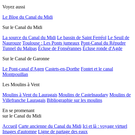
Voyez aussi
Le Blog du Canal du Midi
Sur le Canal du Midi
La source du Canal du Midi
Le bassin de Saint Ferréol
Le Seuil de
Naurouze
Toulouse : Les Ponts jumeaux
Pont-Canal du Répudre
Tunnel du Malpas
Écluse de Fonsérannes
Écluse ronde d'Agde
Sur le Canal de Garonne
Le Pont-canal d'Agen
Castets-en-Dorthe
Fontet et le canal
Montpouillan
Les Moulins à Vent
Moulins à Vent du Lauragais
Moulins de Castelnaudary
Moulins de
Villefranche Lauragais
Bibliographie sur les moulins
En se promenant
sur le Canal du Midi
Accueil
Carte ancienne du Canal du Midi
Ici et là : voyage virtuel
Images d'automne
Ligne de partage des eaux