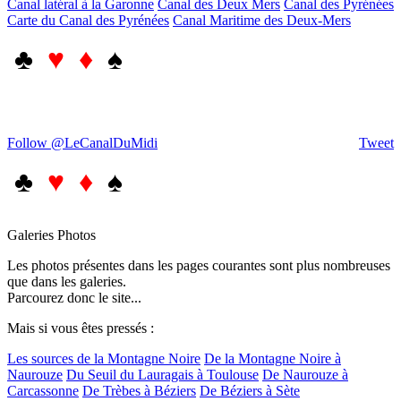
Canal latéral à la Garonne
Canal des Deux Mers
Canal des Pyrénées
Carte du Canal des Pyrénées
Canal Maritime des Deux-Mers
♣
♥ ♦
♠
Follow @LeCanalDuMidi
Tweet
♣
♥ ♦
♠
Galeries Photos
Les photos présentes dans les pages courantes sont plus nombreuses
que dans les galeries.
Parcourez donc le site...
Mais si vous êtes pressés :
Les sources de la Montagne Noire
De la Montagne Noire à
Naurouze
Du Seuil du Lauragais à Toulouse
De Naurouze à
Carcassonne
De Trèbes à Béziers
De Béziers à Sète