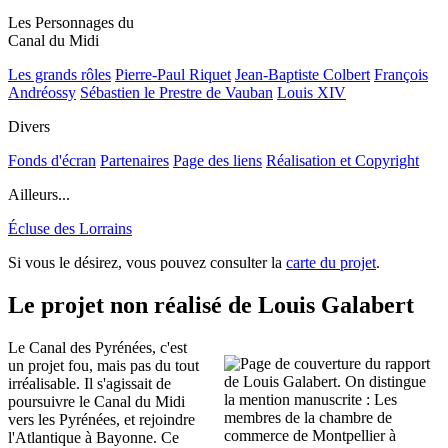
Les Personnages du
Canal du Midi
Les grands rôles
Pierre-Paul Riquet
Jean-Baptiste Colbert
François
Andréossy
Sébastien le Prestre de Vauban
Louis XIV
Divers
Fonds d'écran
Partenaires
Page des liens
Réalisation et Copyright
Ailleurs...
Écluse des Lorrains
Si vous le désirez, vous pouvez consulter la
carte du projet
.
Le projet non réalisé de Louis Galabert
Le Canal des Pyrénées, c'est
un projet fou, mais pas du tout
irréalisable. Il s'agissait de
poursuivre le Canal du Midi
vers les Pyrénées, et rejoindre
l'Atlantique à Bayonne. Ce