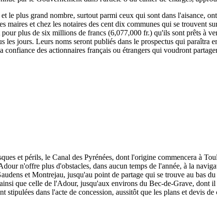
, et le plus grand nombre, surtout parmi ceux qui sont dans l'aisance, ont
 les maires et chez les notaires des cent dix communes qui se trouvent su
rit pour plus de six millions de francs (6,077,000 fr.) qu'ils sont prêts à
s les jours. Leurs noms seront publiés dans le prospectus qui paraîtra e
 la confiance des actionnaires français ou étrangers qui voudront partage
isques et périls, le Canal des Pyrénées, dont l'origine commencera à To
dour n'offre plus d'obstacles, dans aucun temps de l'année, à la naviga
udens et Montrejau, jusqu'au point de partage qui se trouve au bas du c
e, ainsi que celle de l'Adour, jusqu'aux environs du Bec-de-Grave, dont il 
nt stipulées dans l'acte de concession, aussitôt que les plans et devis de