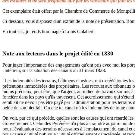
des escadres et ne sera fréquenté que par les vaisseaux qui font les 
Cet exemplaire était offert par la Chambre de Commerce de Montpellier 
Ci-dessous, vous disposez d'un extrait de la note de présentation. Bonn
En tout cas, je rends hommage à Louis Galabert.
Note aux lecteurs dans le projet édité en 1830
Pour juger l'importance des engagements qu'ont pris avec moi les porprié
l'intérieur, sur la situation des canaux au 31 mars 1828.
"Les indemnités des terrains, bâtimens et usines, ont excédé toutes les 
prétentions immodérées des propriétaires. Les recours aux tribunaux on
moins précieux, peut-être, que l'argent, au milieu de travaux soumis à t
foncière dans les pays qu'ils traversent. Cet accroissement, qui s'éten
semblait ne devoir pas être payé par l'administration pour les terrains
peine de son bienfait. On cite tel canal où les indemnités de toute natu
On voit, par ce qui précède, quelles sont les causes qui ont retardé le
Gouvernement. Celui des Pyrénées n'a plus à craindre aujourd'hui de s
pour l'évaluation des terrains nécessaires à l'emplacement du canal et 
pour cause d'utilité publique ; utilité officiellement caractérisée, et 