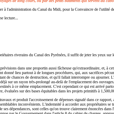
voyages de long cours, ou par des petits bâtiments qui servent au cabo
à l'administration du Canal du Midi, pour la Convaincre de l'utilité de
e lecture...
taires riverains du Canal des Pyrénées, il suffit de jeter les yeux sur l
prévisions dans une proportin aussi fâcheuse qu'extraordinaire, et, à cet 
t donné lieu partout à de longues procédures, qui, aux sacrifices pécuni
ant de chances de destruction, et qu'il fallait interrompre ou ajourner. 
d déjà sur un rayon très-prolongé au-delà de l'emplacement des ouvrages,
 destinés à ce même emplacement. C'est cependant ce qui est arrivé parto
re, évaluées sur des bases équitables dans les projets primitifs à 1,500,0
s travaux et produit l'accroissement de dépenses signalé dans ce rapport, 
emblables inconvénients. L'indemnité à accorder aux propriétaires se t
de ses dépendances, sont celles qu'on trouve clairement énoncées dans l'a
reconnue par le Gouvernement dans l'article 8 du cahier de charges, approuv