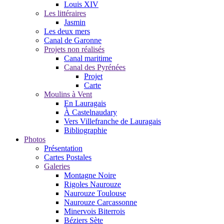
Louis XIV
Les littéraires
Jasmin
Les deux mers
Canal de Garonne
Projets non réalisés
Canal maritime
Canal des Pyrénées
Projet
Carte
Moulins à Vent
En Lauragais
À Castelnaudary
Vers Villefranche de Lauragais
Bibliographie
Photos
Présentation
Cartes Postales
Galeries
Montagne Noire
Rigoles Naurouze
Naurouze Toulouse
Naurouze Carcassonne
Minervois Biterrois
Béziers Sète