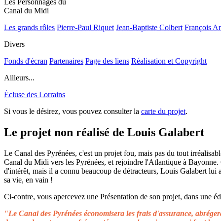
Les Personnages du
Canal du Midi
Les grands rôles
Pierre-Paul Riquet
Jean-Baptiste Colbert
François A
Divers
Fonds d'écran
Partenaires
Page des liens
Réalisation et Copyright
Ailleurs...
Écluse des Lorrains
Si vous le désirez, vous pouvez consulter la
carte du projet
.
Le projet non réalisé de Louis Galabert
Le Canal des Pyrénées, c'est un projet fou, mais pas du tout irréalisable
Canal du Midi vers les Pyrénées, et rejoindre l'Atlantique à Bayonne.
d'intérêt, mais il a connu beaucoup de détracteurs, Louis Galabert lui
sa vie, en vain !
Ci-contre, vous apercevez une Présentation de son projet, dans une édit
"Le Canal des Pyrénées économisera les frais d'assurance, abrégera 