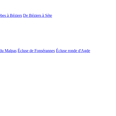
bes à Béziers
De Béziers à Sète
du Malpas
Écluse de Fonsérannes
Écluse ronde d'Agde