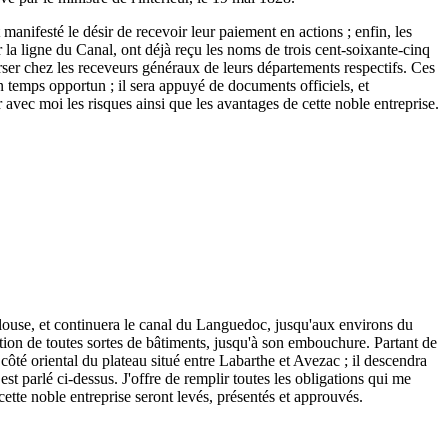
 manifesté le désir de recevoir leur paiement en actions ; enfin, les
r la ligne du Canal, ont déjà reçu les noms de trois cent-soixante-cinq
 verser chez les receveurs généraux de leurs départements respectifs. Ces
n temps opportun ; il sera appuyé de documents officiels, et
r avec moi les risques ainsi que les avantages de cette noble entreprise.
ulouse, et continuera le canal du Languedoc, jusqu'aux environs du
tion de toutes sortes de bâtiments, jusqu'à son embouchure. Partant de
ôté oriental du plateau situé entre Labarthe et Avezac ; il descendra
est parlé ci-dessus. J'offre de remplir toutes les obligations qui me
 cette noble entreprise seront levés, présentés et approuvés.