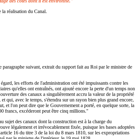
tage des côtes dont il est environné."
 la réalisation du Canal.
e paragraphe suivant, extrait du rapport fait au Roi par le ministre de
égard, les efforts de l'administration ont été impuissants contre les
aires qu'elles ont entraînés, ont ajouté encore la perte d'un temps non
L'ouverture des canaux a singulièrement accru la valeur de la propriété
 et qui, avec le temps, s'étendra sur un rayon bien plus grand encore,
ut, et l'on peut dire que le Gouvernement a porté, en quelque sorte, la
00 francs, excéderont peut être cinq millions."
au sujet des canaux dont la construction est à la charge du
rouve légalement et irrévocablement fixée, puisque les bases adoptées
rticle 16 du titre 3 de la loi du 8 mars 1810, sur les expropriations
é par le ministre de l'intérieur, le 19 mai 1828.