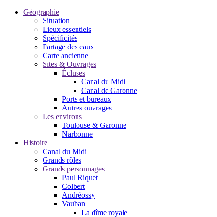
Géographie
Situation
Lieux essentiels
Spécificités
Partage des eaux
Carte ancienne
Sites & Ouvrages
Écluses
Canal du Midi
Canal de Garonne
Ports et bureaux
Autres ouvrages
Les environs
Toulouse & Garonne
Narbonne
Histoire
Canal du Midi
Grands rôles
Grands personnages
Paul Riquet
Colbert
Andréossy
Vauban
La dîme royale