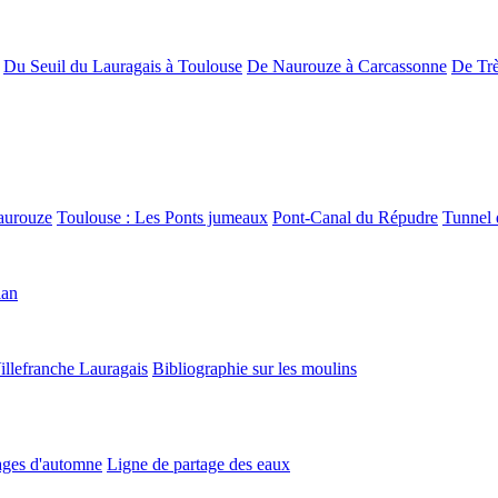
Du Seuil du Lauragais à Toulouse
De Naurouze à Carcassonne
De Trè
aurouze
Toulouse : Les Ponts jumeaux
Pont-Canal du Répudre
Tunnel 
lan
illefranche Lauragais
Bibliographie sur les moulins
ges d'automne
Ligne de partage des eaux