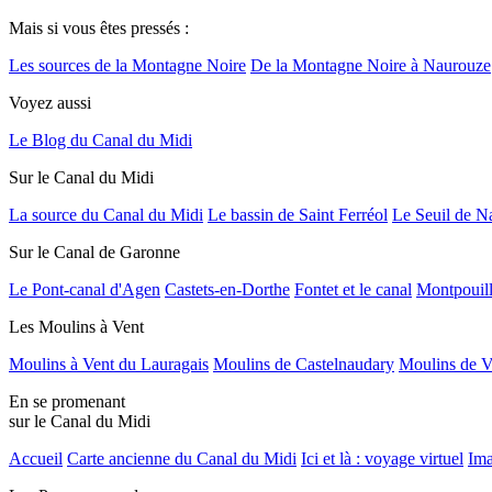
Mais si vous êtes pressés :
Les sources de la Montagne Noire
De la Montagne Noire à Naurouze
Voyez aussi
Le Blog du Canal du Midi
Sur le Canal du Midi
La source du Canal du Midi
Le bassin de Saint Ferréol
Le Seuil de N
Sur le Canal de Garonne
Le Pont-canal d'Agen
Castets-en-Dorthe
Fontet et le canal
Montpouil
Les Moulins à Vent
Moulins à Vent du Lauragais
Moulins de Castelnaudary
Moulins de V
En se promenant
sur le Canal du Midi
Accueil
Carte ancienne du Canal du Midi
Ici et là : voyage virtuel
Ima