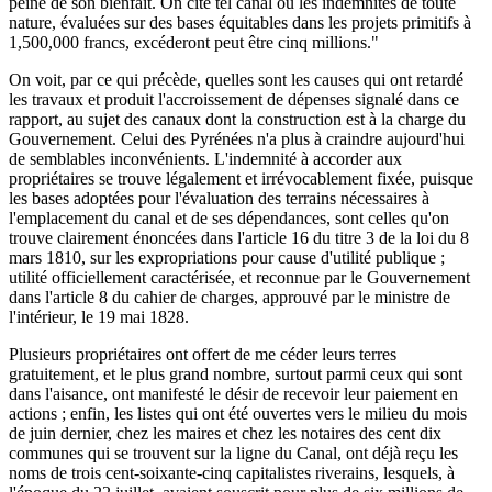
peine de son bienfait. On cite tel canal où les indemnités de toute
nature, évaluées sur des bases équitables dans les projets primitifs à
1,500,000 francs, excéderont peut être cinq millions."
On voit, par ce qui précède, quelles sont les causes qui ont retardé
les travaux et produit l'accroissement de dépenses signalé dans ce
rapport, au sujet des canaux dont la construction est à la charge du
Gouvernement. Celui des Pyrénées n'a plus à craindre aujourd'hui
de semblables inconvénients. L'indemnité à accorder aux
propriétaires se trouve légalement et irrévocablement fixée, puisque
les bases adoptées pour l'évaluation des terrains nécessaires à
l'emplacement du canal et de ses dépendances, sont celles qu'on
trouve clairement énoncées dans l'article 16 du titre 3 de la loi du 8
mars 1810, sur les expropriations pour cause d'utilité publique ;
utilité officiellement caractérisée, et reconnue par le Gouvernement
dans l'article 8 du cahier de charges, approuvé par le ministre de
l'intérieur, le 19 mai 1828.
Plusieurs propriétaires ont offert de me céder leurs terres
gratuitement, et le plus grand nombre, surtout parmi ceux qui sont
dans l'aisance, ont manifesté le désir de recevoir leur paiement en
actions ; enfin, les listes qui ont été ouvertes vers le milieu du mois
de juin dernier, chez les maires et chez les notaires des cent dix
communes qui se trouvent sur la ligne du Canal, ont déjà reçu les
noms de trois cent-soixante-cinq capitalistes riverains, lesquels, à