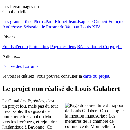
Les Personnages du
Canal du Midi
Les grands rôles
Pierre-Paul Riquet
Jean-Baptiste Colbert
François
Andréossy
Sébastien le Prestre de Vauban
Louis XIV
Divers
Fonds d'écran
Partenaires
Page des liens
Réalisation et Copyright
Ailleurs...
Écluse des Lorrains
Si vous le désirez, vous pouvez consulter la
carte du projet
.
Le projet non réalisé de Louis Galabert
Le Canal des Pyrénées, c'est
un projet fou, mais pas du tout
irréalisable. Il s'agissait de
poursuivre le Canal du Midi
vers les Pyrénées, et rejoindre
l'Atlantique à Bayonne. Ce