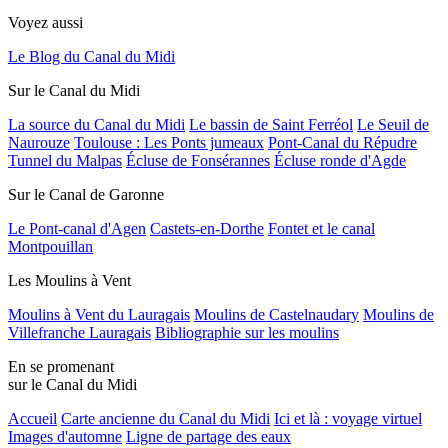
Voyez aussi
Le Blog du Canal du Midi
Sur le Canal du Midi
La source du Canal du Midi
Le bassin de Saint Ferréol
Le Seuil de
Naurouze
Toulouse : Les Ponts jumeaux
Pont-Canal du Répudre
Tunnel du Malpas
Écluse de Fonsérannes
Écluse ronde d'Agde
Sur le Canal de Garonne
Le Pont-canal d'Agen
Castets-en-Dorthe
Fontet et le canal
Montpouillan
Les Moulins à Vent
Moulins à Vent du Lauragais
Moulins de Castelnaudary
Moulins de
Villefranche Lauragais
Bibliographie sur les moulins
En se promenant
sur le Canal du Midi
Accueil
Carte ancienne du Canal du Midi
Ici et là : voyage virtuel
Images d'automne
Ligne de partage des eaux