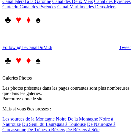
Canal latéral à la Garonne
Canal des Deux Mers
Canal des Pyrénées
Carte du Canal des Pyrénées
Canal Maritime des Deux-Mers
♣
♥ ♦
♠
Follow @LeCanalDuMidi
Tweet
♣
♥ ♦
♠
Galeries Photos
Les photos présentes dans les pages courantes sont plus nombreuses
que dans les galeries.
Parcourez donc le site...
Mais si vous êtes pressés :
Les sources de la Montagne Noire
De la Montagne Noire à
Naurouze
Du Seuil du Lauragais à Toulouse
De Naurouze à
Carcassonne
De Trèbes à Béziers
De Béziers à Sète