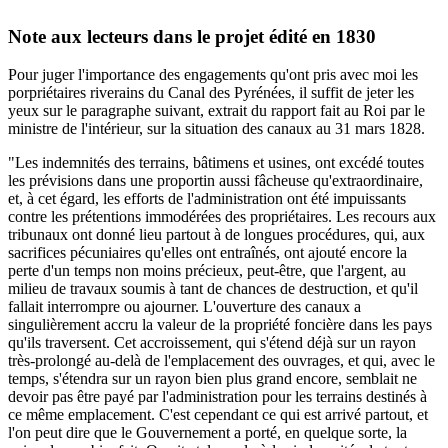
Note aux lecteurs dans le projet édité en 1830
Pour juger l'importance des engagements qu'ont pris avec moi les
porpriétaires riverains du Canal des Pyrénées, il suffit de jeter les
yeux sur le paragraphe suivant, extrait du rapport fait au Roi par le
ministre de l'intérieur, sur la situation des canaux au 31 mars 1828.
"Les indemnités des terrains, bâtimens et usines, ont excédé toutes
les prévisions dans une proportin aussi fâcheuse qu'extraordinaire,
et, à cet égard, les efforts de l'administration ont été impuissants
contre les prétentions immodérées des propriétaires. Les recours aux
tribunaux ont donné lieu partout à de longues procédures, qui, aux
sacrifices pécuniaires qu'elles ont entraînés, ont ajouté encore la
perte d'un temps non moins précieux, peut-être, que l'argent, au
milieu de travaux soumis à tant de chances de destruction, et qu'il
fallait interrompre ou ajourner. L'ouverture des canaux a
singulièrement accru la valeur de la propriété foncière dans les pays
qu'ils traversent. Cet accroissement, qui s'étend déjà sur un rayon
très-prolongé au-delà de l'emplacement des ouvrages, et qui, avec le
temps, s'étendra sur un rayon bien plus grand encore, semblait ne
devoir pas être payé par l'administration pour les terrains destinés à
ce même emplacement. C'est cependant ce qui est arrivé partout, et
l'on peut dire que le Gouvernement a porté, en quelque sorte, la