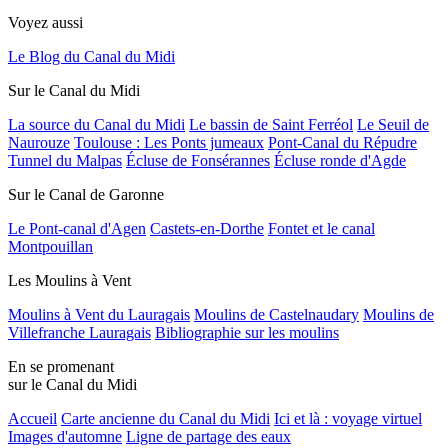
Voyez aussi
Le Blog du Canal du Midi
Sur le Canal du Midi
La source du Canal du Midi
Le bassin de Saint Ferréol
Le Seuil de
Naurouze
Toulouse : Les Ponts jumeaux
Pont-Canal du Répudre
Tunnel du Malpas
Écluse de Fonsérannes
Écluse ronde d'Agde
Sur le Canal de Garonne
Le Pont-canal d'Agen
Castets-en-Dorthe
Fontet et le canal
Montpouillan
Les Moulins à Vent
Moulins à Vent du Lauragais
Moulins de Castelnaudary
Moulins de
Villefranche Lauragais
Bibliographie sur les moulins
En se promenant
sur le Canal du Midi
Accueil
Carte ancienne du Canal du Midi
Ici et là : voyage virtuel
Images d'automne
Ligne de partage des eaux