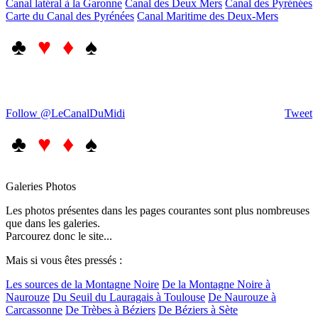
Canal latéral à la Garonne
Canal des Deux Mers
Canal des Pyrénées
Carte du Canal des Pyrénées
Canal Maritime des Deux-Mers
♣
♥ ♦
♠
Follow @LeCanalDuMidi
Tweet
♣
♥ ♦
♠
Galeries Photos
Les photos présentes dans les pages courantes sont plus nombreuses
que dans les galeries.
Parcourez donc le site...
Mais si vous êtes pressés :
Les sources de la Montagne Noire
De la Montagne Noire à
Naurouze
Du Seuil du Lauragais à Toulouse
De Naurouze à
Carcassonne
De Trèbes à Béziers
De Béziers à Sète