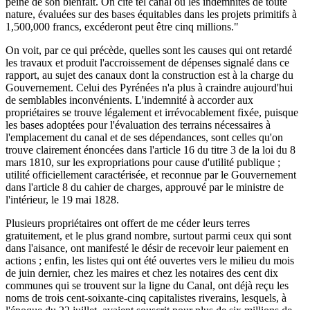
peine de son bienfait. On cite tel canal où les indemnités de toute
nature, évaluées sur des bases équitables dans les projets primitifs à
1,500,000 francs, excéderont peut être cinq millions."
On voit, par ce qui précède, quelles sont les causes qui ont retardé
les travaux et produit l'accroissement de dépenses signalé dans ce
rapport, au sujet des canaux dont la construction est à la charge du
Gouvernement. Celui des Pyrénées n'a plus à craindre aujourd'hui
de semblables inconvénients. L'indemnité à accorder aux
propriétaires se trouve légalement et irrévocablement fixée, puisque
les bases adoptées pour l'évaluation des terrains nécessaires à
l'emplacement du canal et de ses dépendances, sont celles qu'on
trouve clairement énoncées dans l'article 16 du titre 3 de la loi du 8
mars 1810, sur les expropriations pour cause d'utilité publique ;
utilité officiellement caractérisée, et reconnue par le Gouvernement
dans l'article 8 du cahier de charges, approuvé par le ministre de
l'intérieur, le 19 mai 1828.
Plusieurs propriétaires ont offert de me céder leurs terres
gratuitement, et le plus grand nombre, surtout parmi ceux qui sont
dans l'aisance, ont manifesté le désir de recevoir leur paiement en
actions ; enfin, les listes qui ont été ouvertes vers le milieu du mois
de juin dernier, chez les maires et chez les notaires des cent dix
communes qui se trouvent sur la ligne du Canal, ont déjà reçu les
noms de trois cent-soixante-cinq capitalistes riverains, lesquels, à