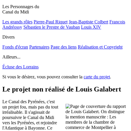
Les Personnages du
Canal du Midi
Les grands rôles
Pierre-Paul Riquet
Jean-Baptiste Colbert
François
Andréossy
Sébastien le Prestre de Vauban
Louis XIV
Divers
Fonds d'écran
Partenaires
Page des liens
Réalisation et Copyright
Ailleurs...
Écluse des Lorrains
Si vous le désirez, vous pouvez consulter la
carte du projet
.
Le projet non réalisé de Louis Galabert
Le Canal des Pyrénées, c'est
un projet fou, mais pas du tout
irréalisable. Il s'agissait de
poursuivre le Canal du Midi
vers les Pyrénées, et rejoindre
l'Atlantique à Bayonne. Ce