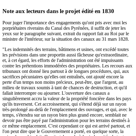
Note aux lecteurs dans le projet édité en 1830
Pour juger l'importance des engagements qu'ont pris avec moi les
porpriétaires riverains du Canal des Pyrénées, il suffit de jeter les
yeux sur le paragraphe suivant, extrait du rapport fait au Roi par le
ministre de l'intérieur, sur la situation des canaux au 31 mars 1828.
"Les indemnités des terrains, bâtimens et usines, ont excédé toutes
les prévisions dans une proportin aussi fâcheuse qu'extraordinaire,
et, à cet égard, les efforts de l'administration ont été impuissants
contre les prétentions immodérées des propriétaires. Les recours aux
tribunaux ont donné lieu partout à de longues procédures, qui, aux
sacrifices pécuniaires qu'elles ont entraînés, ont ajouté encore la
perte d'un temps non moins précieux, peut-être, que l'argent, au
milieu de travaux soumis à tant de chances de destruction, et qu'il
fallait interrompre ou ajourner. L'ouverture des canaux a
singulièrement accru la valeur de la propriété foncière dans les pays
qu'ils traversent. Cet accroissement, qui s'étend déjà sur un rayon
très-prolongé au-delà de l'emplacement des ouvrages, et qui, avec le
temps, s'étendra sur un rayon bien plus grand encore, semblait ne
devoir pas être payé par l'administration pour les terrains destinés à
ce même emplacement. C'est cependant ce qui est arrivé partout, et
l'on peut dire que le Gouvernement a porté, en quelque sorte, la