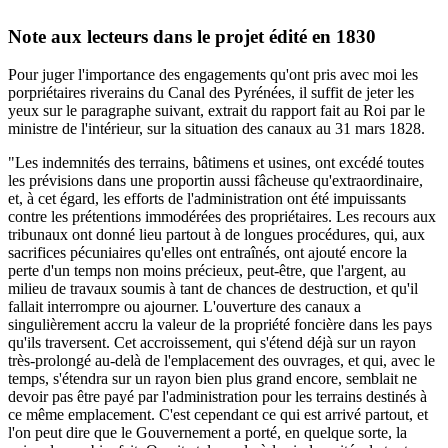
Note aux lecteurs dans le projet édité en 1830
Pour juger l'importance des engagements qu'ont pris avec moi les
porpriétaires riverains du Canal des Pyrénées, il suffit de jeter les
yeux sur le paragraphe suivant, extrait du rapport fait au Roi par le
ministre de l'intérieur, sur la situation des canaux au 31 mars 1828.
"Les indemnités des terrains, bâtimens et usines, ont excédé toutes
les prévisions dans une proportin aussi fâcheuse qu'extraordinaire,
et, à cet égard, les efforts de l'administration ont été impuissants
contre les prétentions immodérées des propriétaires. Les recours aux
tribunaux ont donné lieu partout à de longues procédures, qui, aux
sacrifices pécuniaires qu'elles ont entraînés, ont ajouté encore la
perte d'un temps non moins précieux, peut-être, que l'argent, au
milieu de travaux soumis à tant de chances de destruction, et qu'il
fallait interrompre ou ajourner. L'ouverture des canaux a
singulièrement accru la valeur de la propriété foncière dans les pays
qu'ils traversent. Cet accroissement, qui s'étend déjà sur un rayon
très-prolongé au-delà de l'emplacement des ouvrages, et qui, avec le
temps, s'étendra sur un rayon bien plus grand encore, semblait ne
devoir pas être payé par l'administration pour les terrains destinés à
ce même emplacement. C'est cependant ce qui est arrivé partout, et
l'on peut dire que le Gouvernement a porté, en quelque sorte, la