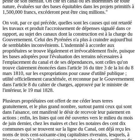
peine de son bienfait. On cite tel canal où les indemnités de toute
nature, évaluées sur des bases équitables dans les projets primitifs à
1,500,000 francs, excéderont peut être cinq millions."
On voit, par ce qui précède, quelles sont les causes qui ont retardé
les travaux et produit l'accroissement de dépenses signalé dans ce
rapport, au sujet des canaux dont la construction est à la charge du
Gouvernement. Celui des Pyrénées n'a plus à craindre aujourd'hui
de semblables inconvénients. L'indemnité à accorder aux
propriétaires se trouve légalement et irrévocablement fixée, puisque
les bases adoptées pour l'évaluation des terrains nécessaires à
l'emplacement du canal et de ses dépendances, sont celles qu'on
trouve clairement énoncées dans l'article 16 du titre 3 de la loi du 8
mars 1810, sur les expropriations pour cause d'utilité publique ;
utilité officiellement caractérisée, et reconnue par le Gouvernement
dans l'article 8 du cahier de charges, approuvé par le ministre de
l'intérieur, le 19 mai 1828.
Plusieurs propriétaires ont offert de me céder leurs terres
gratuitement, et le plus grand nombre, surtout parmi ceux qui sont
dans l'aisance, ont manifesté le désir de recevoir leur paiement en
actions ; enfin, les listes qui ont été ouvertes vers le milieu du mois
de juin dernier, chez les maires et chez les notaires des cent dix
communes qui se trouvent sur la ligne du Canal, ont déjà reçu les
noms de trois cent-soixante-cinq capitalistes riverains, lesquels, à