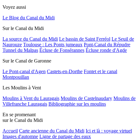
Voyez aussi
Le Blog du Canal du Midi
Sur le Canal du Midi
La source du Canal du Midi
Le bassin de Saint Ferréol
Le Seuil de
Naurouze
Toulouse : Les Ponts jumeaux
Pont-Canal du Répudre
Tunnel du Malpas
Écluse de Fonsérannes
Écluse ronde d'Agde
Sur le Canal de Garonne
Le Pont-canal d'Agen
Castets-en-Dorthe
Fontet et le canal
Montpouillan
Les Moulins à Vent
Moulins à Vent du Lauragais
Moulins de Castelnaudary
Moulins de
Villefranche Lauragais
Bibliographie sur les moulins
En se promenant
sur le Canal du Midi
Accueil
Carte ancienne du Canal du Midi
Ici et là : voyage virtuel
Images d'automne
Ligne de partage des eaux