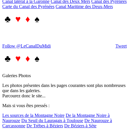
Canal latéral à la Garonne
Canal des Deux Mers
Canal des Pyrénées
Carte du Canal des Pyrénées
Canal Maritime des Deux-Mers
♣
♥ ♦
♠
Follow @LeCanalDuMidi
Tweet
♣
♥ ♦
♠
Galeries Photos
Les photos présentes dans les pages courantes sont plus nombreuses
que dans les galeries.
Parcourez donc le site...
Mais si vous êtes pressés :
Les sources de la Montagne Noire
De la Montagne Noire à
Naurouze
Du Seuil du Lauragais à Toulouse
De Naurouze à
Carcassonne
De Trèbes à Béziers
De Béziers à Sète