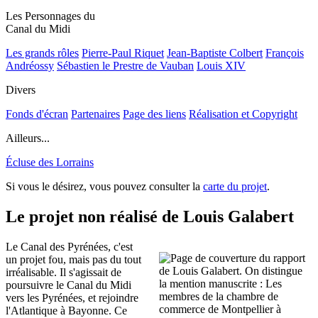
Les Personnages du
Canal du Midi
Les grands rôles
Pierre-Paul Riquet
Jean-Baptiste Colbert
François
Andréossy
Sébastien le Prestre de Vauban
Louis XIV
Divers
Fonds d'écran
Partenaires
Page des liens
Réalisation et Copyright
Ailleurs...
Écluse des Lorrains
Si vous le désirez, vous pouvez consulter la
carte du projet
.
Le projet non réalisé de Louis Galabert
Le Canal des Pyrénées, c'est
un projet fou, mais pas du tout
irréalisable. Il s'agissait de
poursuivre le Canal du Midi
vers les Pyrénées, et rejoindre
l'Atlantique à Bayonne. Ce