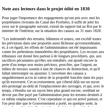
Note aux lecteurs dans le projet édité en 1830
Pour juger l'importance des engagements qu'ont pris avec moi les
porpriétaires riverains du Canal des Pyrénées, il suffit de jeter les
yeux sur le paragraphe suivant, extrait du rapport fait au Roi par le
ministre de l'intérieur, sur la situation des canaux au 31 mars 1828.
"Les indemnités des terrains, bâtimens et usines, ont excédé toutes
les prévisions dans une proportin aussi fâcheuse qu'extraordinaire,
et, à cet égard, les efforts de l'administration ont été impuissants
contre les prétentions immodérées des propriétaires. Les recours aux
tribunaux ont donné lieu partout à de longues procédures, qui, aux
sacrifices pécuniaires qu'elles ont entraînés, ont ajouté encore la
perte d'un temps non moins précieux, peut-être, que l'argent, au
milieu de travaux soumis à tant de chances de destruction, et qu'il
fallait interrompre ou ajourner. L'ouverture des canaux a
singulièrement accru la valeur de la propriété foncière dans les pays
qu'ils traversent. Cet accroissement, qui s'étend déjà sur un rayon
très-prolongé au-delà de l'emplacement des ouvrages, et qui, avec le
temps, s'étendra sur un rayon bien plus grand encore, semblait ne
devoir pas être payé par l'administration pour les terrains destinés à
ce même emplacement. C'est cependant ce qui est arrivé partout, et
l'on peut dire que le Gouvernement a porté, en quelque sorte, la