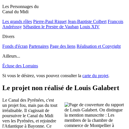
Les Personnages du
Canal du Midi
Les grands rôles
Pierre-Paul Riquet
Jean-Baptiste Colbert
François
Andréossy
Sébastien le Prestre de Vauban
Louis XIV
Divers
Fonds d'écran
Partenaires
Page des liens
Réalisation et Copyright
Ailleurs...
Écluse des Lorrains
Si vous le désirez, vous pouvez consulter la
carte du projet
.
Le projet non réalisé de Louis Galabert
Le Canal des Pyrénées, c'est
un projet fou, mais pas du tout
irréalisable. Il s'agissait de
poursuivre le Canal du Midi
vers les Pyrénées, et rejoindre
l'Atlantique à Bayonne. Ce