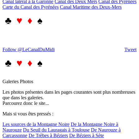
Canal latéral à la Garonne
Canal des Deux Mers
Canal des Pyrénées
Carte du Canal des Pyrénées
Canal Maritime des Deux-Mers
♣
♥ ♦
♠
Follow @LeCanalDuMidi
Tweet
♣
♥ ♦
♠
Galeries Photos
Les photos présentes dans les pages courantes sont plus nombreuses
que dans les galeries.
Parcourez donc le site...
Mais si vous êtes pressés :
Les sources de la Montagne Noire
De la Montagne Noire à
Naurouze
Du Seuil du Lauragais à Toulouse
De Naurouze à
Carcassonne
De Trèbes à Béziers
De Béziers à Sète