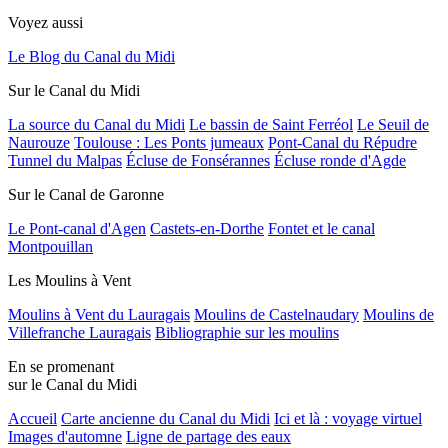
Voyez aussi
Le Blog du Canal du Midi
Sur le Canal du Midi
La source du Canal du Midi
Le bassin de Saint Ferréol
Le Seuil de
Naurouze
Toulouse : Les Ponts jumeaux
Pont-Canal du Répudre
Tunnel du Malpas
Écluse de Fonsérannes
Écluse ronde d'Agde
Sur le Canal de Garonne
Le Pont-canal d'Agen
Castets-en-Dorthe
Fontet et le canal
Montpouillan
Les Moulins à Vent
Moulins à Vent du Lauragais
Moulins de Castelnaudary
Moulins de
Villefranche Lauragais
Bibliographie sur les moulins
En se promenant
sur le Canal du Midi
Accueil
Carte ancienne du Canal du Midi
Ici et là : voyage virtuel
Images d'automne
Ligne de partage des eaux