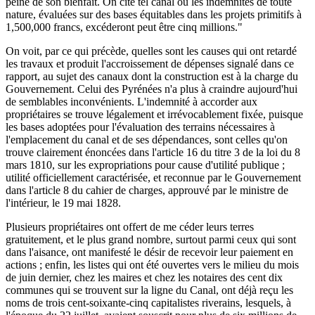
peine de son bienfait. On cite tel canal où les indemnités de toute
nature, évaluées sur des bases équitables dans les projets primitifs à
1,500,000 francs, excéderont peut être cinq millions."
On voit, par ce qui précède, quelles sont les causes qui ont retardé
les travaux et produit l'accroissement de dépenses signalé dans ce
rapport, au sujet des canaux dont la construction est à la charge du
Gouvernement. Celui des Pyrénées n'a plus à craindre aujourd'hui
de semblables inconvénients. L'indemnité à accorder aux
propriétaires se trouve légalement et irrévocablement fixée, puisque
les bases adoptées pour l'évaluation des terrains nécessaires à
l'emplacement du canal et de ses dépendances, sont celles qu'on
trouve clairement énoncées dans l'article 16 du titre 3 de la loi du 8
mars 1810, sur les expropriations pour cause d'utilité publique ;
utilité officiellement caractérisée, et reconnue par le Gouvernement
dans l'article 8 du cahier de charges, approuvé par le ministre de
l'intérieur, le 19 mai 1828.
Plusieurs propriétaires ont offert de me céder leurs terres
gratuitement, et le plus grand nombre, surtout parmi ceux qui sont
dans l'aisance, ont manifesté le désir de recevoir leur paiement en
actions ; enfin, les listes qui ont été ouvertes vers le milieu du mois
de juin dernier, chez les maires et chez les notaires des cent dix
communes qui se trouvent sur la ligne du Canal, ont déjà reçu les
noms de trois cent-soixante-cinq capitalistes riverains, lesquels, à