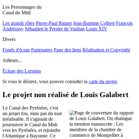
Les Personnages du
Canal du Midi
Les grands rôles
Pierre-Paul Riquet
Jean-Baptiste Colbert
François
Andréossy
Sébastien le Prestre de Vauban
Louis XIV
Divers
Fonds d'écran
Partenaires
Page des liens
Réalisation et Copyright
Ailleurs...
Écluse des Lorrains
Si vous le désirez, vous pouvez consulter la
carte du projet
.
Le projet non réalisé de Louis Galabert
Le Canal des Pyrénées, c'est
un projet fou, mais pas du tout
irréalisable. Il s'agissait de
poursuivre le Canal du Midi
vers les Pyrénées, et rejoindre
l'Atlantique à Bayonne. Ce