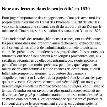
Note aux lecteurs dans le projet édité en 1830
Pour juger l'importance des engagements qu'ont pris avec moi les
porpriétaires riverains du Canal des Pyrénées, il suffit de jeter les
yeux sur le paragraphe suivant, extrait du rapport fait au Roi par le
ministre de l'intérieur, sur la situation des canaux au 31 mars 1828.
"Les indemnités des terrains, bâtimens et usines, ont excédé toutes
les prévisions dans une proportin aussi fâcheuse qu'extraordinaire,
et, à cet égard, les efforts de l'administration ont été impuissants
contre les prétentions immodérées des propriétaires. Les recours aux
tribunaux ont donné lieu partout à de longues procédures, qui, aux
sacrifices pécuniaires qu'elles ont entraînés, ont ajouté encore la
perte d'un temps non moins précieux, peut-être, que l'argent, au
milieu de travaux soumis à tant de chances de destruction, et qu'il
fallait interrompre ou ajourner. L'ouverture des canaux a
singulièrement accru la valeur de la propriété foncière dans les pays
qu'ils traversent. Cet accroissement, qui s'étend déjà sur un rayon
très-prolongé au-delà de l'emplacement des ouvrages, et qui, avec le
temps, s'étendra sur un rayon bien plus grand encore, semblait ne
devoir pas être payé par l'administration pour les terrains destinés à
ce même emplacement. C'est cependant ce qui est arrivé partout, et
l'on peut dire que le Gouvernement a porté, en quelque sorte, la