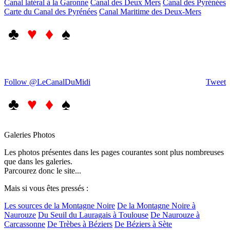
Canal latéral à la Garonne
Canal des Deux Mers
Canal des Pyrénées
Carte du Canal des Pyrénées
Canal Maritime des Deux-Mers
♣
♥ ♦
♠
Follow @LeCanalDuMidi
Tweet
♣
♥ ♦
♠
Galeries Photos
Les photos présentes dans les pages courantes sont plus nombreuses
que dans les galeries.
Parcourez donc le site...
Mais si vous êtes pressés :
Les sources de la Montagne Noire
De la Montagne Noire à
Naurouze
Du Seuil du Lauragais à Toulouse
De Naurouze à
Carcassonne
De Trèbes à Béziers
De Béziers à Sète