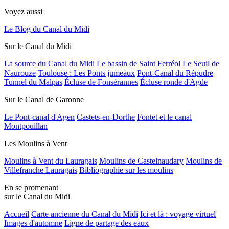
Voyez aussi
Le Blog du Canal du Midi
Sur le Canal du Midi
La source du Canal du Midi
Le bassin de Saint Ferréol
Le Seuil de
Naurouze
Toulouse : Les Ponts jumeaux
Pont-Canal du Répudre
Tunnel du Malpas
Écluse de Fonsérannes
Écluse ronde d'Agde
Sur le Canal de Garonne
Le Pont-canal d'Agen
Castets-en-Dorthe
Fontet et le canal
Montpouillan
Les Moulins à Vent
Moulins à Vent du Lauragais
Moulins de Castelnaudary
Moulins de
Villefranche Lauragais
Bibliographie sur les moulins
En se promenant
sur le Canal du Midi
Accueil
Carte ancienne du Canal du Midi
Ici et là : voyage virtuel
Images d'automne
Ligne de partage des eaux