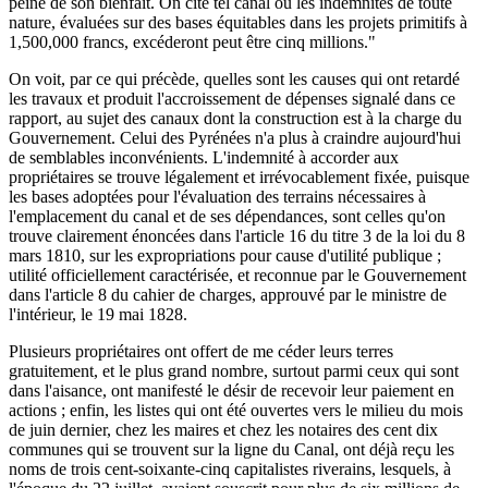
peine de son bienfait. On cite tel canal où les indemnités de toute
nature, évaluées sur des bases équitables dans les projets primitifs à
1,500,000 francs, excéderont peut être cinq millions."
On voit, par ce qui précède, quelles sont les causes qui ont retardé
les travaux et produit l'accroissement de dépenses signalé dans ce
rapport, au sujet des canaux dont la construction est à la charge du
Gouvernement. Celui des Pyrénées n'a plus à craindre aujourd'hui
de semblables inconvénients. L'indemnité à accorder aux
propriétaires se trouve légalement et irrévocablement fixée, puisque
les bases adoptées pour l'évaluation des terrains nécessaires à
l'emplacement du canal et de ses dépendances, sont celles qu'on
trouve clairement énoncées dans l'article 16 du titre 3 de la loi du 8
mars 1810, sur les expropriations pour cause d'utilité publique ;
utilité officiellement caractérisée, et reconnue par le Gouvernement
dans l'article 8 du cahier de charges, approuvé par le ministre de
l'intérieur, le 19 mai 1828.
Plusieurs propriétaires ont offert de me céder leurs terres
gratuitement, et le plus grand nombre, surtout parmi ceux qui sont
dans l'aisance, ont manifesté le désir de recevoir leur paiement en
actions ; enfin, les listes qui ont été ouvertes vers le milieu du mois
de juin dernier, chez les maires et chez les notaires des cent dix
communes qui se trouvent sur la ligne du Canal, ont déjà reçu les
noms de trois cent-soixante-cinq capitalistes riverains, lesquels, à