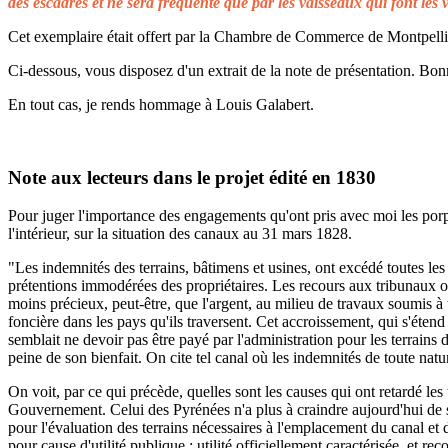
des escadres et ne sera fréquenté que par les vaisseaux qui font les 
Cet exemplaire était offert par la Chambre de Commerce de Montpellier 
Ci-dessous, vous disposez d'un extrait de la note de présentation. Bonn
En tout cas, je rends hommage à Louis Galabert.
Note aux lecteurs dans le projet édité en 1830
Pour juger l'importance des engagements qu'ont pris avec moi les porprié
l'intérieur, sur la situation des canaux au 31 mars 1828.
"Les indemnités des terrains, bâtimens et usines, ont excédé toutes les 
prétentions immodérées des propriétaires. Les recours aux tribunaux on
moins précieux, peut-être, que l'argent, au milieu de travaux soumis à t
foncière dans les pays qu'ils traversent. Cet accroissement, qui s'éten
semblait ne devoir pas être payé par l'administration pour les terrains
peine de son bienfait. On cite tel canal où les indemnités de toute natu
On voit, par ce qui précède, quelles sont les causes qui ont retardé le
Gouvernement. Celui des Pyrénées n'a plus à craindre aujourd'hui de s
pour l'évaluation des terrains nécessaires à l'emplacement du canal et 
pour cause d'utilité publique ; utilité officiellement caractérisée, et 