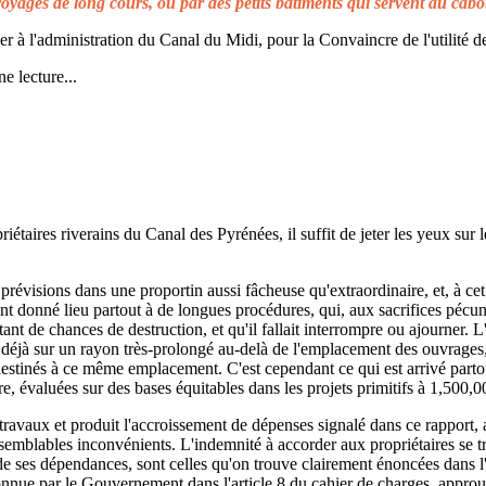
voyages de long cours, ou par des petits bâtiments qui servent au cabo
à l'administration du Canal du Midi, pour la Convaincre de l'utilité de
e lecture...
taires riverains du Canal des Pyrénées, il suffit de jeter les yeux sur l
prévisions dans une proportin aussi fâcheuse qu'extraordinaire, et, à cet 
t donné lieu partout à de longues procédures, qui, aux sacrifices pécuni
ant de chances de destruction, et qu'il fallait interrompre ou ajourner. 
d déjà sur un rayon très-prolongé au-delà de l'emplacement des ouvrages,
 destinés à ce même emplacement. C'est cependant ce qui est arrivé parto
re, évaluées sur des bases équitables dans les projets primitifs à 1,500,0
s travaux et produit l'accroissement de dépenses signalé dans ce rapport, 
emblables inconvénients. L'indemnité à accorder aux propriétaires se t
de ses dépendances, sont celles qu'on trouve clairement énoncées dans l'a
reconnue par le Gouvernement dans l'article 8 du cahier de charges, approuv