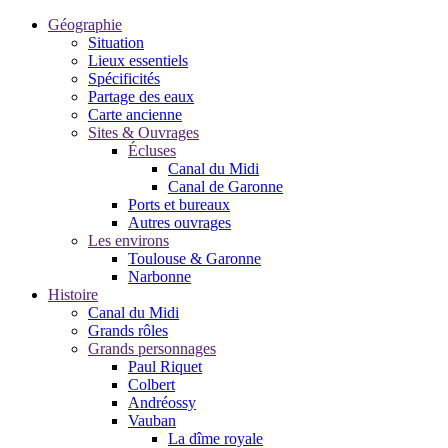
Géographie
Situation
Lieux essentiels
Spécificités
Partage des eaux
Carte ancienne
Sites & Ouvrages
Écluses
Canal du Midi
Canal de Garonne
Ports et bureaux
Autres ouvrages
Les environs
Toulouse & Garonne
Narbonne
Histoire
Canal du Midi
Grands rôles
Grands personnages
Paul Riquet
Colbert
Andréossy
Vauban
La dîme royale