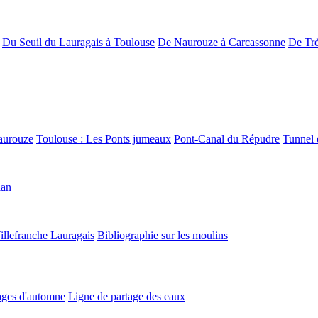
Du Seuil du Lauragais à Toulouse
De Naurouze à Carcassonne
De Trè
aurouze
Toulouse : Les Ponts jumeaux
Pont-Canal du Répudre
Tunnel 
lan
illefranche Lauragais
Bibliographie sur les moulins
ges d'automne
Ligne de partage des eaux