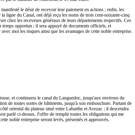
 manifesté le désir de recevoir leur paiement en actions ; enfin, les
r la ligne du Canal, ont déjà reçu les noms de trois cent-soixante-cinq
 verser chez les receveurs généraux de leurs départements respectifs. Ces
n temps opportun ; il sera appuyé de documents officiels, et
r avec moi les risques ainsi que les avantages de cette noble entreprise.
ulouse, et continuera le canal du Languedoc, jusqu'aux environs du
tion de toutes sortes de bâtiments, jusqu'à son embouchure. Partant de
ôté oriental du plateau situé entre Labarthe et Avezac ; il descendra
est parlé ci-dessus. J'offre de remplir toutes les obligations qui me
 cette noble entreprise seront levés, présentés et approuvés.