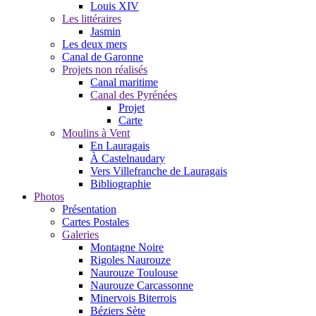
Louis XIV
Les littéraires
Jasmin
Les deux mers
Canal de Garonne
Projets non réalisés
Canal maritime
Canal des Pyrénées
Projet
Carte
Moulins à Vent
En Lauragais
À Castelnaudary
Vers Villefranche de Lauragais
Bibliographie
Photos
Présentation
Cartes Postales
Galeries
Montagne Noire
Rigoles Naurouze
Naurouze Toulouse
Naurouze Carcassonne
Minervois Biterrois
Béziers Sète