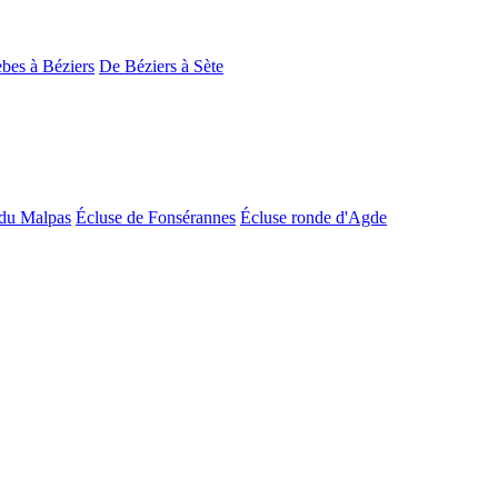
bes à Béziers
De Béziers à Sète
du Malpas
Écluse de Fonsérannes
Écluse ronde d'Agde