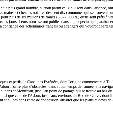
, et le plus grand nombre, surtout parmi ceux qui sont dans l'aisance, ont
 les maires et chez les notaires des cent dix communes qui se trouvent su
rit pour plus de six millions de francs (6,077,000 fr.) qu'ils sont prêts à
s les jours. Leurs noms seront publiés dans le prospectus qui paraîtra e
 la confiance des actionnaires français ou étrangers qui voudront partage
isques et périls, le Canal des Pyrénées, dont l'origine commencera à To
dour n'offre plus d'obstacles, dans aucun temps de l'année, à la naviga
udens et Montrejau, jusqu'au point de partage qui se trouve au bas du c
e, ainsi que celle de l'Adour, jusqu'aux environs du Bec-de-Grave, dont il 
nt stipulées dans l'acte de concession, aussitôt que les plans et devis de