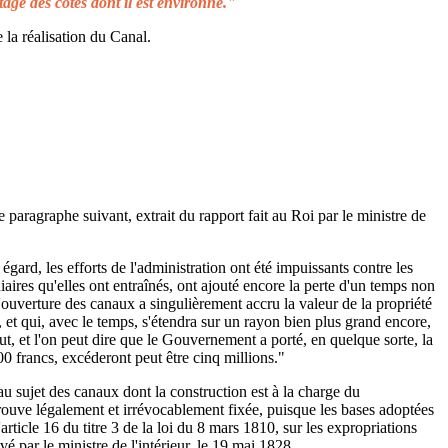
tage des côtes dont il est environné."
 la réalisation du Canal.
e paragraphe suivant, extrait du rapport fait au Roi par le ministre de
égard, les efforts de l'administration ont été impuissants contre les
aires qu'elles ont entraînés, ont ajouté encore la perte d'un temps non
L'ouverture des canaux a singulièrement accru la valeur de la propriété
 et qui, avec le temps, s'étendra sur un rayon bien plus grand encore,
ut, et l'on peut dire que le Gouvernement a porté, en quelque sorte, la
00 francs, excéderont peut être cinq millions."
au sujet des canaux dont la construction est à la charge du
rouve légalement et irrévocablement fixée, puisque les bases adoptées
rticle 16 du titre 3 de la loi du 8 mars 1810, sur les expropriations
é par le ministre de l'intérieur, le 19 mai 1828.