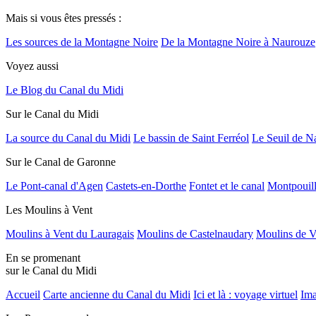
Mais si vous êtes pressés :
Les sources de la Montagne Noire
De la Montagne Noire à Naurouze
Voyez aussi
Le Blog du Canal du Midi
Sur le Canal du Midi
La source du Canal du Midi
Le bassin de Saint Ferréol
Le Seuil de N
Sur le Canal de Garonne
Le Pont-canal d'Agen
Castets-en-Dorthe
Fontet et le canal
Montpouil
Les Moulins à Vent
Moulins à Vent du Lauragais
Moulins de Castelnaudary
Moulins de V
En se promenant
sur le Canal du Midi
Accueil
Carte ancienne du Canal du Midi
Ici et là : voyage virtuel
Ima