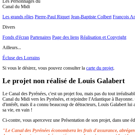
Les Personnages du
Canal du Midi
Les grands rôles
Pierre-Paul Riquet
Jean-Baptiste Colbert
François A
Divers
Fonds d'écran
Partenaires
Page des liens
Réalisation et Copyright
Ailleurs...
Écluse des Lorrains
Si vous le désirez, vous pouvez consulter la
carte du projet
.
Le projet non réalisé de Louis Galabert
Le Canal des Pyrénées, c'est un projet fou, mais pas du tout irréalisable
Canal du Midi vers les Pyrénées, et rejoindre l'Atlantique à Bayonne.
d'intérêt, mais il a connu beaucoup de détracteurs, Louis Galabert lui
sa vie, en vain !
Ci-contre, vous apercevez une Présentation de son projet, dans une édit
"Le Canal des Pyrénées économisera les frais d'assurance, abrégera 