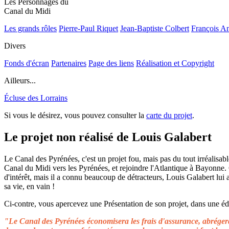
Les Personnages du
Canal du Midi
Les grands rôles
Pierre-Paul Riquet
Jean-Baptiste Colbert
François A
Divers
Fonds d'écran
Partenaires
Page des liens
Réalisation et Copyright
Ailleurs...
Écluse des Lorrains
Si vous le désirez, vous pouvez consulter la
carte du projet
.
Le projet non réalisé de Louis Galabert
Le Canal des Pyrénées, c'est un projet fou, mais pas du tout irréalisable
Canal du Midi vers les Pyrénées, et rejoindre l'Atlantique à Bayonne.
d'intérêt, mais il a connu beaucoup de détracteurs, Louis Galabert lui
sa vie, en vain !
Ci-contre, vous apercevez une Présentation de son projet, dans une édit
"Le Canal des Pyrénées économisera les frais d'assurance, abrégera 