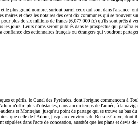
, et le plus grand nombre, surtout parmi ceux qui sont dans l'aisance, ont
 les maires et chez les notaires des cent dix communes qui se trouvent su
rit pour plus de six millions de francs (6,077,000 fr.) qu'ils sont prêts à
s les jours. Leurs noms seront publiés dans le prospectus qui paraîtra e
 la confiance des actionnaires français ou étrangers qui voudront partage
isques et périls, le Canal des Pyrénées, dont l'origine commencera à To
dour n'offre plus d'obstacles, dans aucun temps de l'année, à la naviga
udens et Montrejau, jusqu'au point de partage qui se trouve au bas du c
e, ainsi que celle de l'Adour, jusqu'aux environs du Bec-de-Grave, dont il 
nt stipulées dans l'acte de concession, aussitôt que les plans et devis de