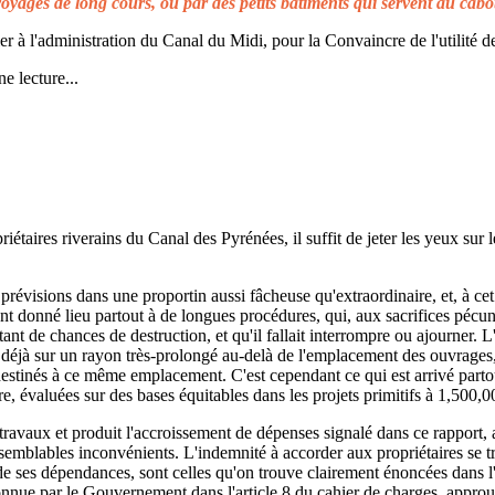
voyages de long cours, ou par des petits bâtiments qui servent au cabo
à l'administration du Canal du Midi, pour la Convaincre de l'utilité de
e lecture...
taires riverains du Canal des Pyrénées, il suffit de jeter les yeux sur l
prévisions dans une proportin aussi fâcheuse qu'extraordinaire, et, à cet 
t donné lieu partout à de longues procédures, qui, aux sacrifices pécuni
ant de chances de destruction, et qu'il fallait interrompre ou ajourner. 
d déjà sur un rayon très-prolongé au-delà de l'emplacement des ouvrages,
 destinés à ce même emplacement. C'est cependant ce qui est arrivé parto
re, évaluées sur des bases équitables dans les projets primitifs à 1,500,0
s travaux et produit l'accroissement de dépenses signalé dans ce rapport, 
emblables inconvénients. L'indemnité à accorder aux propriétaires se t
de ses dépendances, sont celles qu'on trouve clairement énoncées dans l'a
reconnue par le Gouvernement dans l'article 8 du cahier de charges, approuv