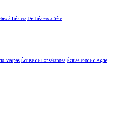
bes à Béziers
De Béziers à Sète
du Malpas
Écluse de Fonsérannes
Écluse ronde d'Agde