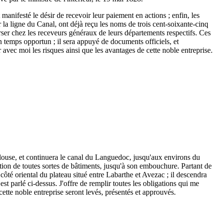
 manifesté le désir de recevoir leur paiement en actions ; enfin, les
r la ligne du Canal, ont déjà reçu les noms de trois cent-soixante-cinq
 verser chez les receveurs généraux de leurs départements respectifs. Ces
n temps opportun ; il sera appuyé de documents officiels, et
r avec moi les risques ainsi que les avantages de cette noble entreprise.
ulouse, et continuera le canal du Languedoc, jusqu'aux environs du
tion de toutes sortes de bâtiments, jusqu'à son embouchure. Partant de
ôté oriental du plateau situé entre Labarthe et Avezac ; il descendra
est parlé ci-dessus. J'offre de remplir toutes les obligations qui me
 cette noble entreprise seront levés, présentés et approuvés.