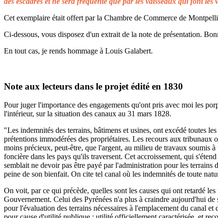
des escadres et ne sera fréquenté que par les vaisseaux qui font les 
Cet exemplaire était offert par la Chambre de Commerce de Montpellier 
Ci-dessous, vous disposez d'un extrait de la note de présentation. Bonn
En tout cas, je rends hommage à Louis Galabert.
Note aux lecteurs dans le projet édité en 1830
Pour juger l'importance des engagements qu'ont pris avec moi les porprié
l'intérieur, sur la situation des canaux au 31 mars 1828.
"Les indemnités des terrains, bâtimens et usines, ont excédé toutes les 
prétentions immodérées des propriétaires. Les recours aux tribunaux on
moins précieux, peut-être, que l'argent, au milieu de travaux soumis à t
foncière dans les pays qu'ils traversent. Cet accroissement, qui s'éten
semblait ne devoir pas être payé par l'administration pour les terrains
peine de son bienfait. On cite tel canal où les indemnités de toute natu
On voit, par ce qui précède, quelles sont les causes qui ont retardé le
Gouvernement. Celui des Pyrénées n'a plus à craindre aujourd'hui de s
pour l'évaluation des terrains nécessaires à l'emplacement du canal et 
pour cause d'utilité publique ; utilité officiellement caractérisée, et 