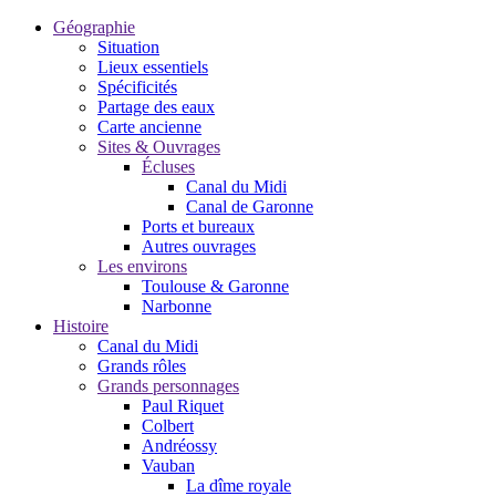
Géographie
Situation
Lieux essentiels
Spécificités
Partage des eaux
Carte ancienne
Sites & Ouvrages
Écluses
Canal du Midi
Canal de Garonne
Ports et bureaux
Autres ouvrages
Les environs
Toulouse & Garonne
Narbonne
Histoire
Canal du Midi
Grands rôles
Grands personnages
Paul Riquet
Colbert
Andréossy
Vauban
La dîme royale