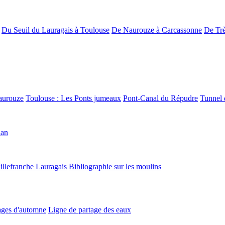
Du Seuil du Lauragais à Toulouse
De Naurouze à Carcassonne
De Trè
aurouze
Toulouse : Les Ponts jumeaux
Pont-Canal du Répudre
Tunnel 
lan
illefranche Lauragais
Bibliographie sur les moulins
ges d'automne
Ligne de partage des eaux