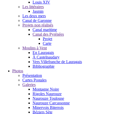
Louis XIV
Les littéraires
Jasmin
Les deux mers
Canal de Garonne
Projets non réalisés
Canal maritime
Canal des Pyrénées
Projet
Carte
Moulins à Vent
En Lauragais
À Castelnaudary
Vers Villefranche de Lauragais
Bibliographie
Photos
Présentation
Cartes Postales
Galeries
Montagne Noire
Rigoles Naurouze
Naurouze Toulouse
Naurouze Carcassonne
Minervois Biterrois
Béziers Sète