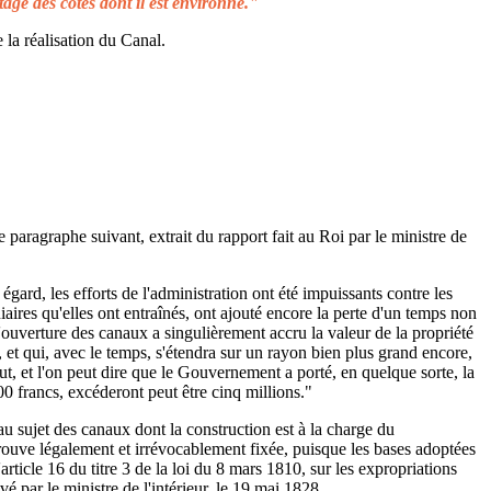
tage des côtes dont il est environné."
 la réalisation du Canal.
e paragraphe suivant, extrait du rapport fait au Roi par le ministre de
égard, les efforts de l'administration ont été impuissants contre les
aires qu'elles ont entraînés, ont ajouté encore la perte d'un temps non
L'ouverture des canaux a singulièrement accru la valeur de la propriété
 et qui, avec le temps, s'étendra sur un rayon bien plus grand encore,
ut, et l'on peut dire que le Gouvernement a porté, en quelque sorte, la
00 francs, excéderont peut être cinq millions."
au sujet des canaux dont la construction est à la charge du
rouve légalement et irrévocablement fixée, puisque les bases adoptées
rticle 16 du titre 3 de la loi du 8 mars 1810, sur les expropriations
é par le ministre de l'intérieur, le 19 mai 1828.