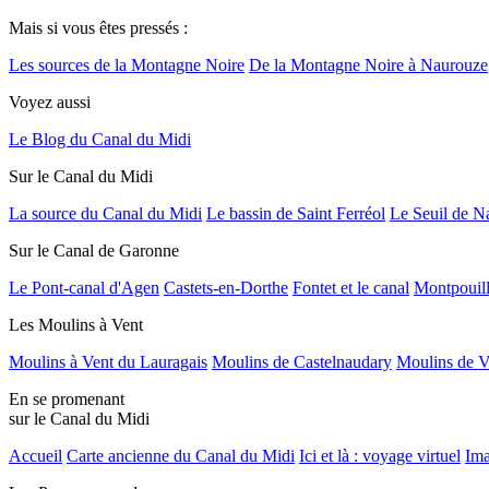
Mais si vous êtes pressés :
Les sources de la Montagne Noire
De la Montagne Noire à Naurouze
Voyez aussi
Le Blog du Canal du Midi
Sur le Canal du Midi
La source du Canal du Midi
Le bassin de Saint Ferréol
Le Seuil de N
Sur le Canal de Garonne
Le Pont-canal d'Agen
Castets-en-Dorthe
Fontet et le canal
Montpouil
Les Moulins à Vent
Moulins à Vent du Lauragais
Moulins de Castelnaudary
Moulins de V
En se promenant
sur le Canal du Midi
Accueil
Carte ancienne du Canal du Midi
Ici et là : voyage virtuel
Ima